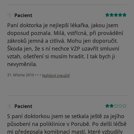
Pacient
Paní doktorka je nejlepší lékařka, jakou jsem
doposud poznala. Milá, vstřícná, při provádění
zákroků jemná a citlivá. Mohu jen doporučit.
Škoda jen, že s ní nechce VZP uzavřít smluvní
vztah, ošetření si musím hradit. I tak bych ji
nevyměnila.
podle názoru uživatele Pacient
31. března 2010
•
•
•
Nahlásit zneužití
Pacient
S paní doktorkou jsem se setkala ještě za jejího
působení na poliklinice v Porubě. Po delší léčbě
mi předepsala komibnací mastí, které vzbudily