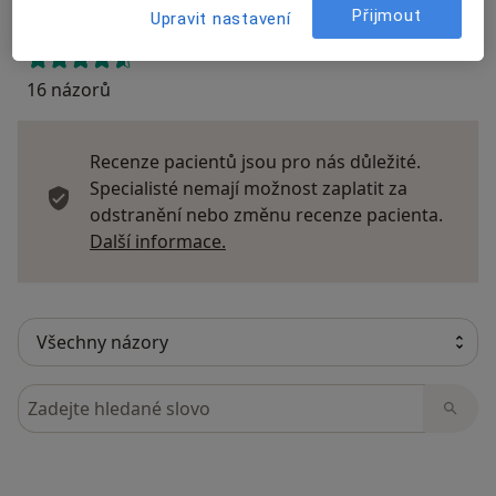
Přijmout
Upravit nastavení
16 názorů
Recenze pacientů jsou pro nás důležité.
Specialisté nemají možnost zaplatit za
odstranění nebo změnu recenze pacienta.
Další informace o názorech
Další informace.
Hledejte v názorech