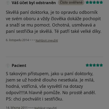
Váš účet byl odstraněn
Číslo ověřené
Skvělá paní doktorka, je to opravdu odborník
ve svém oboru a vždy člověka dokáže pochopit
a snaží se mu pomoct. Ochotná, usměvavá a
paní sestřička je skvělá. Té patří také velké díky.
podle názoru uživatele Váš účet byl odstraněn
6. listopadu 2014
•
•
•
Nahlásit zneužití
Pacient
S takovým přístupem, jako u paní doktorky,
jsem se už hodně dlouho nesetkala. Je milá,
hodná, vstřícná, vše vysvětlí na dotazy
odpoví!!!!A hlavně pomůže. No prostě anděl.
PS: chci pochválit i sestřičku.
podle názoru uživatele Pacient
14. března 2011
•
•
•
Nahlásit zneužití