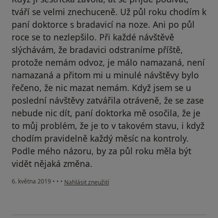
tváří se velmi znechuceně. Už půl roku chodím k
paní doktorce s bradavicí na noze. Ani po půl
roce se to nezlepšilo. Při každé návštěvě
slýchávám, že bradavici odstraníme příště,
protože nemám odvoz, je málo namazaná, není
namazaná a přitom mi u minulé návštěvy bylo
řečeno, že nic mazat nemám. Když jsem se u
poslední návštěvy zatvářila otráveně, že se zase
nebude nic dít, paní doktorka mě osočila, že je
to můj problém, že je to v takovém stavu, i když
chodím pravidelně každý měsíc na kontroly.
Podle mého názoru, by za půl roku měla být
vidět nějaká změna.
podle názoru uživatele Váš účet byl odstraněn
6. května 2019
•
•
•
Nahlásit zneužití