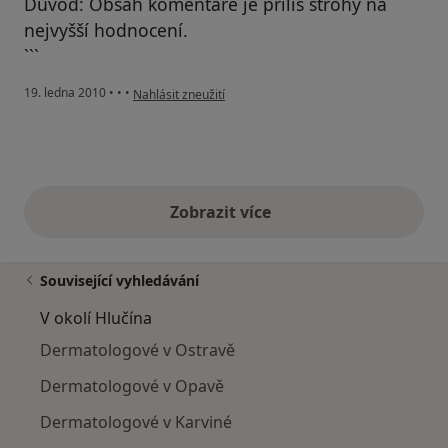
Důvod: Obsah komentáře je příliš strohý na
nejvyšší hodnocení.
```
podle názoru uživatele Pacient
19. ledna 2010
•
•
•
Nahlásit zneužití
Zobrazit více
výše uvedené názory
Související vyhledávání
V okolí Hlučína
Dermatologové v Ostravě
Dermatologové v Opavě
Dermatologové v Karviné