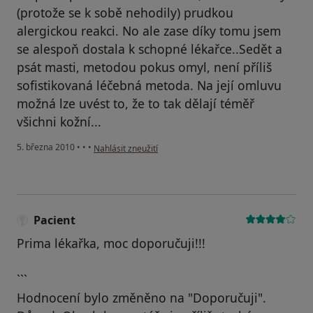
(protože se k sobě nehodily) prudkou
alergickou reakci. No ale zase díky tomu jsem
se alespoň dostala k schopné lékařce..Sedět a
psát masti, metodou pokus omyl, není příliš
sofistikovaná léčebná metoda. Na její omluvu
možná lze uvést to, že to tak dělají téměř
všichni kožní...
podle názoru uživatele Pacient
5. března 2010
•
•
•
Nahlásit zneužití
Pacient
Prima lékařka, moc doporučuji!!!
```
Hodnocení bylo změněno na "Doporučuji".