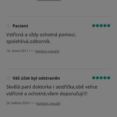
Pacient
Vstřícná a vždy ochotná pomoci,
spolehlivá,odborník.
podle názoru uživatele Pacient
10. února 2011
•
•
•
Nahlásit zneužití
Váš účet byl odstraněn
Skvělá paní doktorka i sestřička,obě velice
vstřícné a ochotné,všem doporučuji!!!
podle názoru uživatele Váš účet byl odstraněn
26. května 2010
•
•
•
Nahlásit zneužití