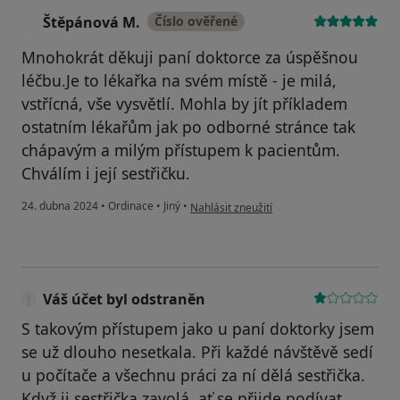
Štěpánová M.
Číslo ověřené
Š
Mnohokrát děkuji paní doktorce za úspěšnou
léčbu.Je to lékařka na svém místě - je milá,
vstřícná, vše vysvětlí. Mohla by jít příkladem
ostatním lékařům jak po odborné stránce tak
chápavým a milým přístupem k pacientům.
Chválím i její sestřičku.
podle názoru uživatele Štěpánová M.
24. dubna 2024
•
Ordinace
•
Jiný
•
Nahlásit zneužití
Váš účet byl odstraněn
S takovým přístupem jako u paní doktorky jsem
se už dlouho nesetkala. Při každé návštěvě sedí
u počítače a všechnu práci za ní dělá sestřička.
Když ji sestřička zavolá, ať se přijde podívat,