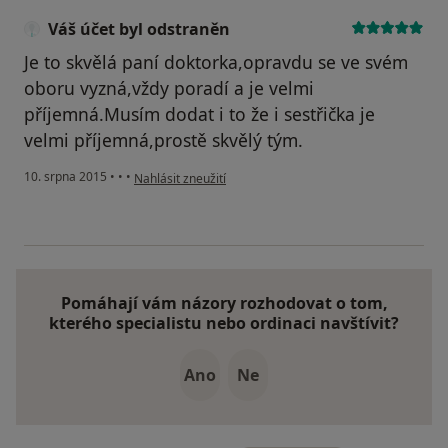
Váš účet byl odstraněn
Je to skvělá paní doktorka,opravdu se ve svém
oboru vyzná,vždy poradí a je velmi
příjemná.Musím dodat i to že i sestřička je
velmi příjemná,prostě skvělý tým.
podle názoru uživatele Váš účet byl odstraněn
10. srpna 2015
•
•
•
Nahlásit zneužití
Pomáhají vám názory rozhodovat o tom,
kterého specialistu nebo ordinaci navštívit?
Ano
Ne