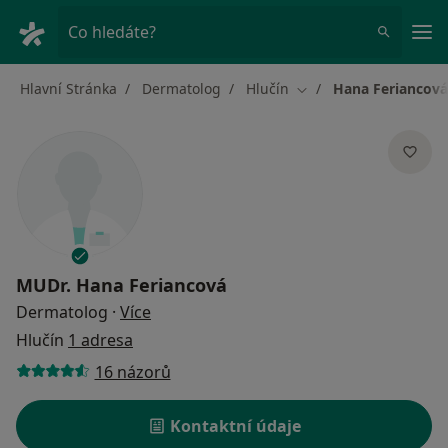
Hla
Co hledáte?
Hlavní Stránka
Dermatolog
Hlučín
Hana Feriancová
Změna města
MUDr.
Hana Feriancová
o specializacích
Dermatolog
·
Více
Hlučín
1 adresa
16 názorů
Kontaktní údaje