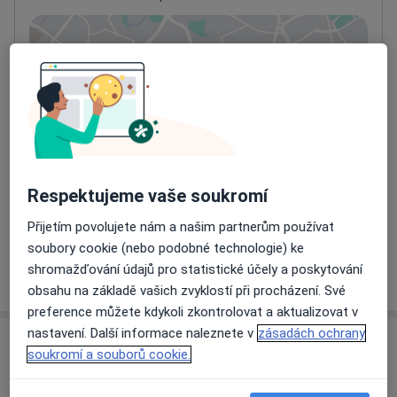
Přiblížit mapu
se otevře v nové záložce
Dostupnost
Na této adrese online kalendář není aktivní
Co mám v takové situaci udělat?
Způsoby platby (soukromé návštěvy)
Respektujeme vaše soukromí
Na teto adrese lékař přijímá pacienty na pojišťovnu
Detaily
Přijetím povolujete nám a našim partnerům používat
soubory cookie (nebo podobné technologie) ke
shromažďování údajů pro statistické účely a poskytování
Více
o adrese
obsahu na základě vašich zvyklostí při procházení. Své
preference můžete kdykoli zkontrolovat a aktualizovat v
nastavení. Další informace naleznete v
zásadách ochrany
Názory
soukromí a souborů cookie.
Přidejte svůj názor