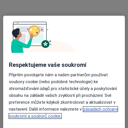
MUDr. Diana Vyorálková
Dermatolog
46 názorů
u.Mládežnická 9, Havířov Podlesí, Havířov
•
Mapa
Odborný lékař kožní
Tento specialista nenabízí online rezervaci termínu na této adrese.
Rezervovat termín
Respektujeme vaše soukromí
Přijetím povolujete nám a našim partnerům používat
soubory cookie (nebo podobné technologie) ke
shromažďování údajů pro statistické účely a poskytování
obsahu na základě vašich zvyklostí při procházení. Své
preference můžete kdykoli zkontrolovat a aktualizovat v
nastavení. Další informace naleznete v
zásadách ochrany
soukromí a souborů cookie.
MUDr. Danuta Petrášová
Dermatolog