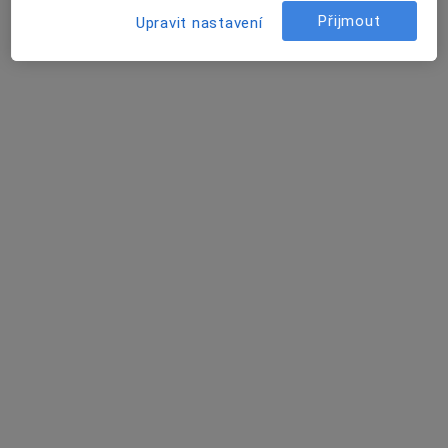
17 názorů
Přijmout
Upravit nastavení
Masarykovy sady 28, Český Těšín
•
Mapa
Odborný lékař kožní
Tento specialista nenabízí online rezervaci termínu na této adrese.
Rezervovat termín
MUDr. Petr Zajíc
Dermatolog
6 názorů