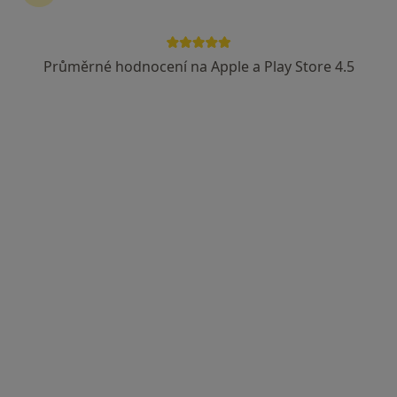
Průměrné hodnocení na Apple a Play Store 4.5
MUDr. Marie Kozáková
Dermatolog
8 názorů
Zakladatelská 22/975, Karviná
•
Mapa
Odborný lékař kožní
Tento specialista nenabízí online rezervaci termínu na této adrese.
Rezervovat termín