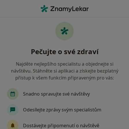
Hla
Dermatolog • Karviná, moravskoslezský
Filtry
Mapa
Dermatolog Karviná
Pečujte o své zdraví
Jak řadíme výsledky vyhledávání?
Najděte nejlepšího specialistu a objednejte si
návštěvu. Stáhněte si aplikaci a získejte bezplatný
Jakou pojišťovnu máte?
přístup k všem funkcím připraveným pro vás:
Vojenská zdravotní pojišťovna ČR
Revírní bra
Snadno spravujte své návštěvy
Odesílejte zprávy svým specialistům
Dostávejte připomenutí o návštěvě