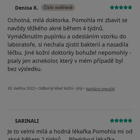
Denisa K.
Číslo ověřené
D
Ochotná, milá doktorka. Pomohla mi zbavit se
navždy těžkého akné během 4 týdnů.
Vymáčknutím pupínku a odesláním vzorku do
laboratoře, si nechala zjistit bakterii a nasadila
léčbu. Jiné kožní doktorky bohužel nepomohly -
psaly jen acnekolor, který v mém případě byl
bez výsledku.
podle názoru uživatele Denisa 
30. května 2022
•
Odborný lékař kožní
•
Jiný
•
Nahlásit zneužití
SARINALI
S
Je to velmi milá a hodná lékařka.Pomohla mi od
akné během 2 týdnů.....Předchozí lékařka