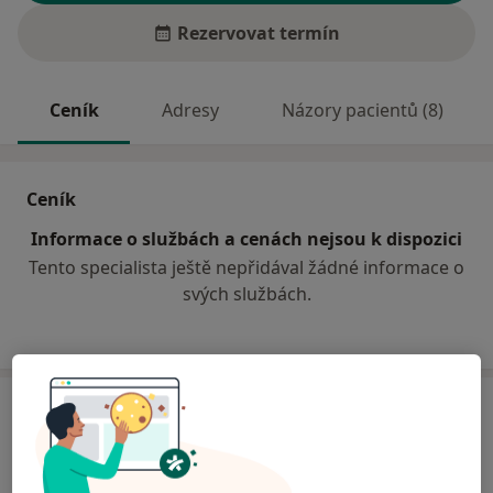
Rezervovat termín
Ceník
Adresy
Názory pacientů (8)
Ceník
Informace o službách a cenách nejsou k dispozici
Tento specialista ještě nepřidával žádné informace o
svých službách.
Adresa
Odborný lékař kožní
Zakladatelská 22/975,
Karviná
73506