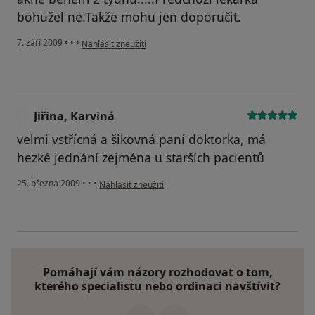
bohužel ne.Takže mohu jen doporučit.
podle názoru uživatele SARINALI
7. září 2009
•
•
•
Nahlásit zneužití
Jiřina, Karviná
J
velmi vstřícná a šikovná paní doktorka, má
hezké jednání zejména u starších pacientů
podle názoru uživatele Jiřina, Karviná
25. března 2009
•
•
•
Nahlásit zneužití
Pomáhají vám názory rozhodovat o tom,
kterého specialistu nebo ordinaci navštívit?