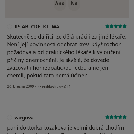
Ano
Ne
IP: AB. CDE. KL. WAL
I
Skutečně se dá říci, že dělá práci i za jiné lékaře.
Není její povinností odebrat krev, když rozbor
požadovala od praktického lékaře k vyloučení
příčiny onemocnění. Je skvělé, že dovede
zvažovat i homeopatickou léčbu a ne jen
chemii, pokud tato nemá účinek.
podle názoru uživatele IP: AB. CDE. KL. WAL
20. března 2009
•
•
•
Nahlásit zneužití
vargova
V
paní doktorka kozakova je velmi dobrá chodím