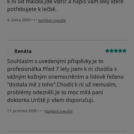
k ni od malčka.jde vstřic a napiš vám léky ktere
potřebujete k lečbě.
podle názoru uživatele vargova
4. února 2009
•
•
•
Nahlásit zneužití
Renáta
R
Souhlasím s uvedenými příspěvky.Je to
profesionálka.Před 7 lety jsem k ni chodila s
vážným kožným onemocněním a lidově řečeno
"dostala mě z toho".Chodit k ní už nemusím,
problémy odezněli.Je to moc milá pani
doktorka.Určitě ji všem doporučuji.
podle názoru uživatele Renáta
17. prosince 2008
•
•
•
Nahlásit zneužití