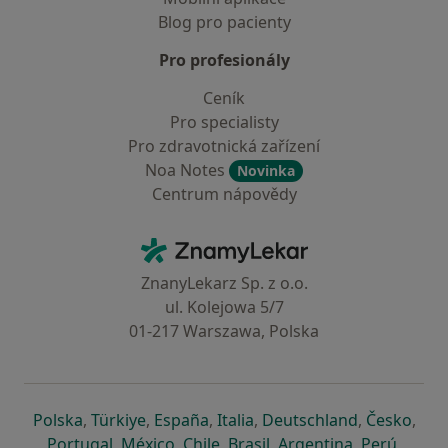
Blog pro pacienty
Pro profesionály
Ceník
Pro specialisty
Pro zdravotnická zařízení
Noa Notes
Novinka
Centrum nápovědy
Kontakt
ZnamyLekar - Hlavní stránka
ZnanyLekarz Sp. z o.o.
ul. Kolejowa 5/7
01-217 Warszawa, Polska
se otevře v nové záložce
se otevře v nové záložce
se otevře v nové záložce
se otevře v nové záložce
se otevře v 
se o
Polska
,
Türkiye
,
España
,
Italia
,
Deutschland
,
Česko
,
se otevře v nové záložce
se otevře v nové záložce
se otevře v nové záložce
se otevře v nové záložc
se otevře v 
se ote
Portugal
,
México
,
Chile
,
Brasil
,
Argentina
,
Perú
,