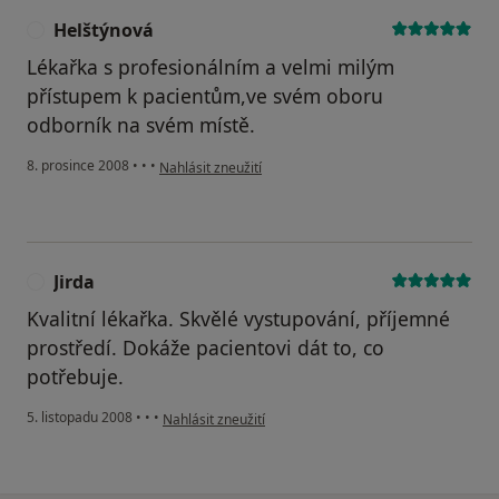
Helštýnová
H
Lékařka s profesionálním a velmi milým
přístupem k pacientům,ve svém oboru
odborník na svém místě.
podle názoru uživatele Helštýnová
8. prosince 2008
•
•
•
Nahlásit zneužití
Jirda
J
Kvalitní lékařka. Skvělé vystupování, příjemné
prostředí. Dokáže pacientovi dát to, co
potřebuje.
podle názoru uživatele Jirda
5. listopadu 2008
•
•
•
Nahlásit zneužití