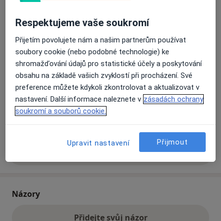
Respektujeme vaše soukromí
Přiblížit mapu
se otevře v nové záložce
Přijetím povolujete nám a našim partnerům používat
soubory cookie (nebo podobné technologie) ke
Dostupnost
Na této adrese online kalendář není aktivní
shromažďování údajů pro statistické účely a poskytování
Co mám v takové situaci udělat?
obsahu na základě vašich zvyklostí při procházení. Své
preference můžete kdykoli zkontrolovat a aktualizovat v
nastavení. Další informace naleznete v
zásadách ochrany
Způsoby platby (soukromé návštěvy)
soukromí a souborů cookie.
Na teto adrese lékař přijímá pacienty na pojišťovnu
Detaily
Přijmout
Upravit nastavení
Více
o adrese
Názory
Přidejte svůj názor