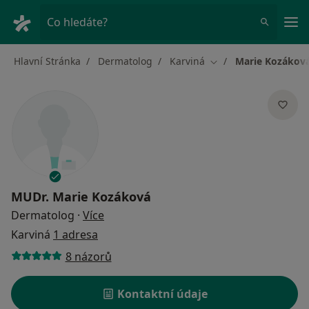
Hla
Co hledáte?
Hlavní Stránka
Dermatolog
Karviná
Marie Kozákov
Změna města
MUDr.
Marie Kozáková
o specializacích
Dermatolog
·
Více
Karviná
1 adresa
8 názorů
Kontaktní údaje