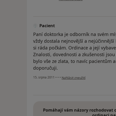
Pacient
Paní doktorka je odborník na svém mí
vždy dostala nejnovější a nejúčinnější
si ráda počkám. Ordinace a její vybav
Znalosti, dovednosti a zkušenosti jso
bylo vše ze zlata, to navíc pacientům
doporučuji.
podle názoru uživatele Pacient
15. srpna 2011
•
•
•
Nahlásit zneužití
Pomáhají vám názory rozhodovat o 
ordinaci na