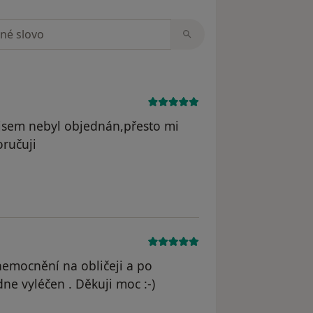
zorech
 jsem nebyl objednán,přesto mi
oručuji
odstraněn
nemocnění na obličeji a po
ne vyléčen . Děkuji moc :-)