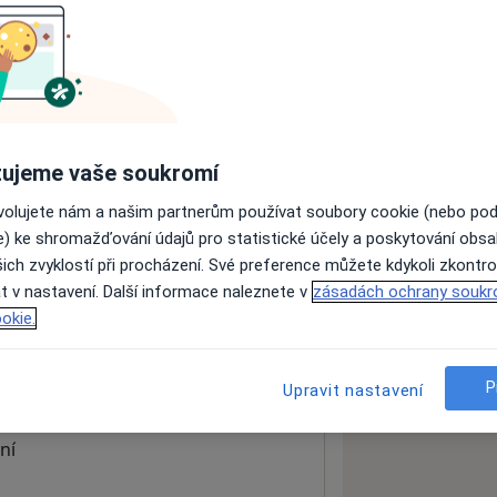
ách nejsou k dispozici
ádné informace o svých službách.
ujeme vaše soukromí
ovolujete nám a našim partnerům používat soubory cookie (nebo po
e) ke shromažďování údajů pro statistické účely a poskytování obs
ich zvyklostí při procházení. Své preference můžete kdykoli zkontro
-Ráj
t v nastavení. Další informace naleznete v
zásadách ochrany soukr
okie.
 mapu
P
Upravit nastavení
 otevře v nové záložce
ní