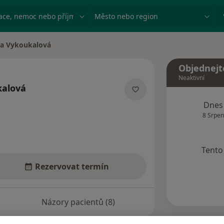
ace, nemoc nebo příjmení
Město nebo region
a Vykoukalová
sta
Objednejt
Neaktivní
kalová
ializacích
Dnes
8 Srpen
Tento 
Rezervovat termín
Názory pacientů (8)