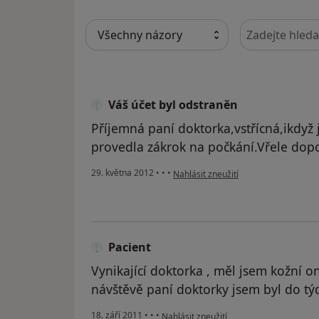
Hledejte v ná
Váš účet byl odstraněn
Příjemná paní doktorka,vstřícná,ikdyž
provedla zákrok na počkání.Vřele dop
podle názoru uživatele Váš účet byl 
29. května 2012
•
•
•
Nahlásit zneužití
Pacient
Vynikající doktorka , měl jsem kožní o
návštěvě paní doktorky jsem byl do týd
podle názoru uživatele Pacient
18. září 2011
•
•
•
Nahlásit zneužití