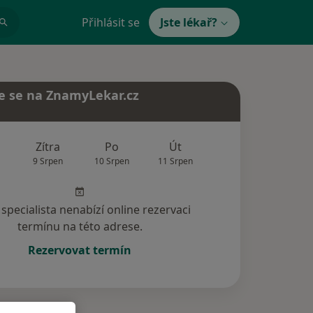
Přihlásit se
Jste lékař?
e se na ZnamyLekar.cz
Zítra
Po
Út
St
Čt
9 Srpen
10 Srpen
11 Srpen
12 Srpen
13 Srp
specialista nenabízí online rezervaci
termínu na této adrese.
Rezervovat termín