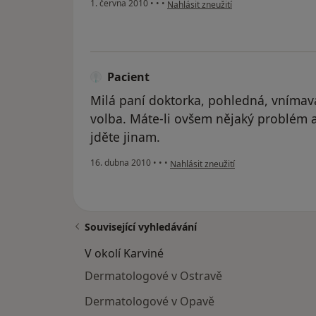
podle názoru uživatele Pacient
1. června 2010
•
•
•
Nahlásit zneužití
Pacient
Milá paní doktorka, pohledná, vnímavá. 
volba. Máte-li ovšem nějaký problém a
jděte jinam.
podle názoru uživatele Pacient
16. dubna 2010
•
•
•
Nahlásit zneužití
Související vyhledávání
V okolí Karviné
Dermatologové v Ostravě
Dermatologové v Opavě