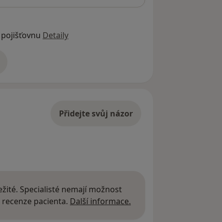
 pojišťovnu
Detaily
adrese
Přidejte svůj názor
žité. Specialisté nemají možnost
Další informace o názor
 recenze pacienta.
Další informace.