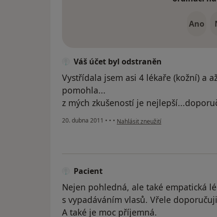
Ano
Váš účet byl odstraněn
Vystřídala jsem asi 4 lékaře (kožní) a
pomohla...
z mých zkušeností je nejlepší...doporuč
podle názoru uživatele Váš účet byl 
20. dubna 2011
•
•
•
Nahlásit zneužití
Pacient
Nejen pohledná, ale také empatická lé
s vypadáváním vlasů. Vřele doporučuji,
A také je moc příjemná.