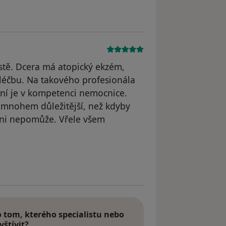
stě. Dcera má atopický ekzém,
 léčbu. Na takového profesionála
ení je v kompetenci nemocnice.
u mnohem důležitější, než kdyby
 ani nepomůže. Vřele všem
tom, kterého specialistu nebo
vštívit?