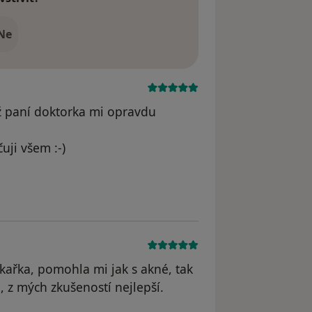
Ne
 až paní doktorka mi opravdu
uji všem :-)
odstraněn
kařka, pomohla mi jak s akné, tak
 z mých zkušeností nejlepší.