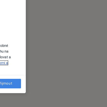
dobné
ahu na
lovat a
omí a
řijmout