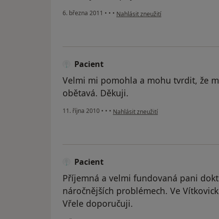
podle názoru uživatele Pacient
6. března 2011
•
•
•
Nahlásit zneužití
Pacient
Velmi mi pomohla a mohu tvrdit, že mi
obětavá. Děkuji.
podle názoru uživatele Pacient
11. října 2010
•
•
•
Nahlásit zneužití
Pacient
Příjemná a velmi fundovaná pani dokt
náročnějších problémech. Ve Vítkovic
Vřele doporučuji.