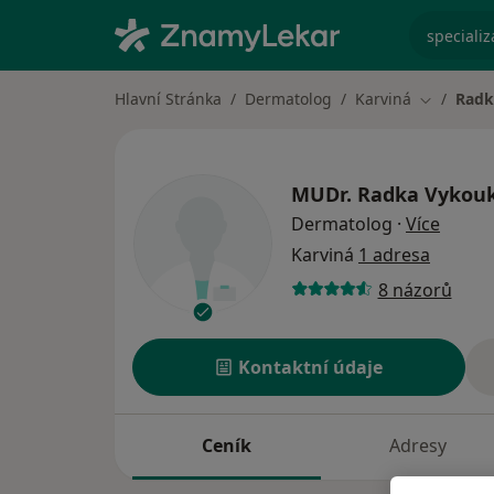
specializ
Hlavní Stránka
Dermatolog
Karviná
Radk
Změna mě
MUDr.
Radka Vykou
o spec
Dermatolog
·
Více
Karviná
1 adresa
8 názorů
Kontaktní údaje
Ceník
Adresy