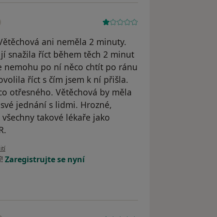
Větěchová ani neměla 2 minuty.
jí snažila říct během těch 2 minut
 že nemohu po ní něco chtít po ránu
olila říct s čím jsem k ní přišla.
ěco otřesného. Větěchová by měla
 své jednání s lidmi. Hrozné,
 všechny takové lékaře jako
R.
živatele návštěva u větěchové
ití
í!
Zaregistrujte se nyní