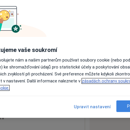
ách nejsou k dispozici
ádné informace o svých službách.
ujeme vaše soukromí
ovolujete nám a našim partnerům používat soubory cookie (nebo po
e) ke shromažďování údajů pro statistické účely a poskytování obs
ich zvyklostí při procházení. Své preference můžete kdykoli zkontro
t v nastavení. Další informace naleznete v
zásadách ochrany soukr
okie.
 mapu
 otevře v nové záložce
P
Upravit nastavení
ní