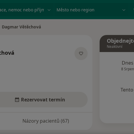
ace, nemoc nebo příjmení
Město nebo region
Dagmar Větěchová
na města
Objednejt
Neaktivní
chová
ializacích
Dnes
8 Srpen
Tento 
Rezervovat termín
Názory pacientů (67)