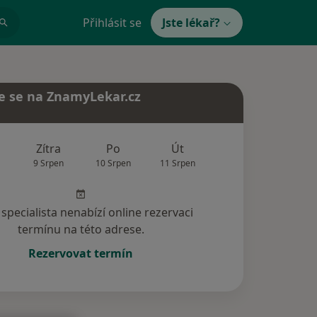
Přihlásit se
Jste lékař?
e se na ZnamyLekar.cz
Zítra
Po
Út
St
Čt
9 Srpen
10 Srpen
11 Srpen
12 Srpen
13 Srp
specialista nenabízí online rezervaci
termínu na této adrese.
Rezervovat termín