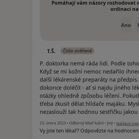
Pomáhají vám názory rozhodovat o 
ordinaci na
Ano
T.Š.
Číslo ověřené
T
P. doktorka nemá ráda lidi. Podle toh
Když se mi kožní nemoc nedařilo ihned
další lékárenské preparáty na předpis
dokonce doléčit - ať si najdu jiného lék
otázky ohledně způsobu léčení. Pokud 
třeba zkusit dělat hlídače majáku. Mysl
nezaslouží tak hodnou sestřičku jakou
podle názoru 
23. února 2023
•
Odborný lékař kožní
•
Jiný
•
Nahlásit zneu
Vy jste ten lékař? Odpovězte na hodnocen