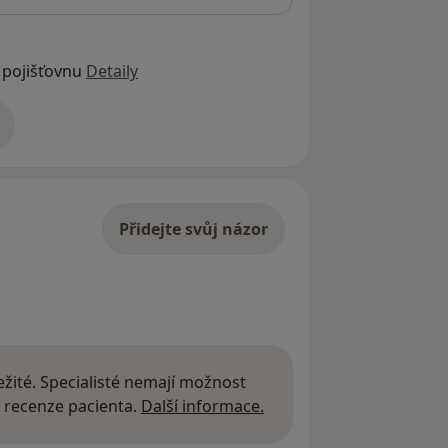
 pojišťovnu
Detaily
adrese
Přidejte svůj názor
žité. Specialisté nemají možnost
Další informace o názor
 recenze pacienta.
Další informace.