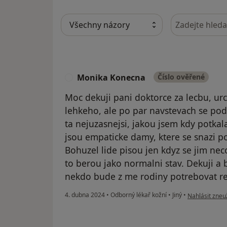
Hledejte v ná
Monika Konecna
Číslo ověřené
M
Moc dekuji pani doktorce za lecbu, urc
lehkeho, ale po par navstevach se poda
ta nejuzasnejsi, jakou jsem kdy potkala
jsou empaticke damy, ktere se snazi po
Bohuzel lide pisou jen kdyz se jim neco
to berou jako normalni stav. Dekuji 
nekdo bude z me rodiny potrebovat re
podle názoru 
4. dubna 2024
•
Odborný lékař kožní
•
Jiný
•
Nahlásit zneuž