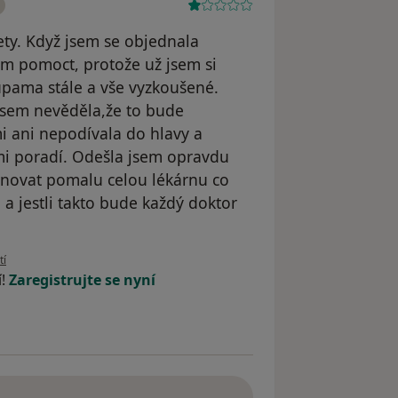
ety. Když jsem se objednala
em pomoct, protože už jsem si
upama stále a vše vyzkoušené.
 jsem nevěděla,že to bude
i ani nepodívala do hlavy a
 mi poradí. Odešla jsem opravdu
enovat pomalu celou lékárnu co
a jestli takto bude každý doktor
živatele Martina Nachtigalova
tí
í!
Zaregistrujte se nyní