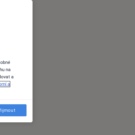
dobné
ahu na
lovat a
omí a
řijmout