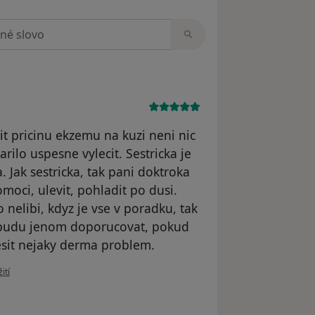
zorech
it pricinu ekzemu na kuzi neni nic
rilo uspesne vylecit. Sestricka je
. Jak sestricka, tak pani doktroka
moci, ulevit, pohladit po dusi.
 nelibi, kdyz je vse v poradku, tak
a budu jenom doporucovat, pokud
sit nejaky derma problem.
uživatele Monika Konecna
ití