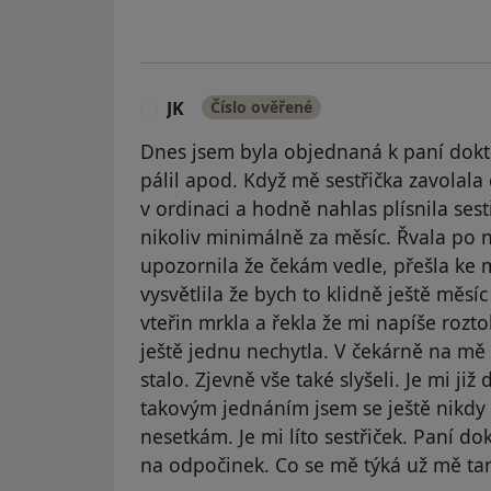
JK
Číslo ověřené
J
Dnes jsem byla objednaná k paní dokt
pálil apod. Když mě sestřička zavolala
v ordinaci a hodně nahlas plísnila ses
nikoliv minimálně za měsíc. Řvala po ní
upozornila že čekám vedle, přešla ke
vysvětlila že bych to klidně ještě měsíc
vteřin mrkla a řekla že mi napíše rozt
ještě jednu nechytla. V čekárně na mě o
stalo. Zjevně vše také slyšeli. Je mi již
takovým jednáním jsem se ještě nikdy 
nesetkám. Je mi líto sestřiček. Paní do
na odpočinek. Co se mě týká už mě ta