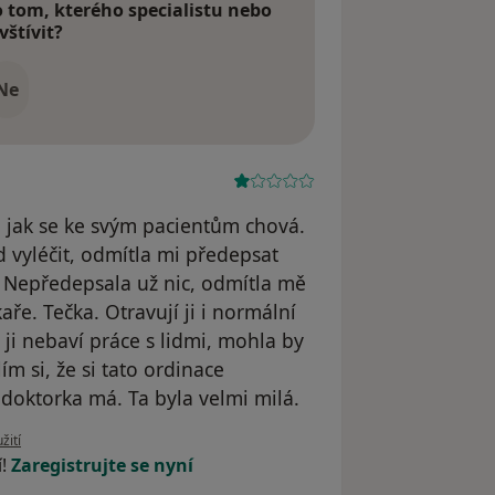
tom, kterého specialistu nebo
vštívit?
Ne
o jak se ke svým pacientům chová.
 vyléčit, odmítla mi předepsat
. Nepředepsala už nic, odmítla mě
aře. Tečka. Otravují ji i normální
ji nebaví práce s lidmi, mohla by
ím si, že si tato ordinace
 doktorka má. Ta byla velmi milá.
uživatele T.Š.
žití
í!
Zaregistrujte se nyní