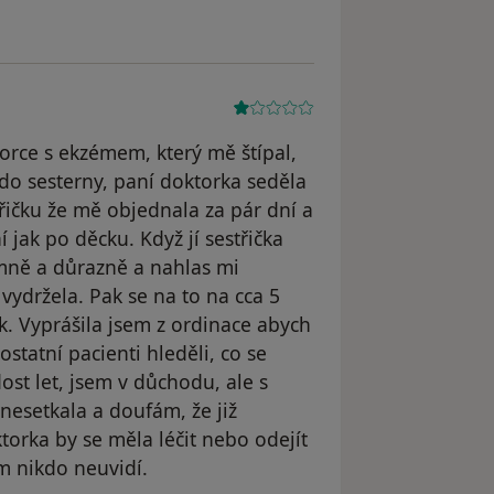
orce s ekzémem, který mě štípal,
 do sesterny, paní doktorka seděla
třičku že mě objednala za pár dní a
 jak po děcku. Když jí sestřička
 mně a důrazně a nahlas mi
 vydržela. Pak se na to na cca 5
ok. Vyprášila jsem z ordinace abych
statní pacienti hleděli, co se
 dost let, jsem v důchodu, ale s
nesetkala a doufám, že již
ktorka by se měla léčit nebo odejít
m nikdo neuvidí.