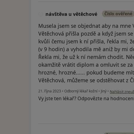
návštěva u větěchové
Číslo ověřené
N
Musela jsem se objednat aby na mne 
Větěchová přišla pozdě a když jsem se 
kvůli čemu jsem k ní přišla, řekla mi,
(v 9 hodin) a vyhodila mě aniž by mi dov
Řekla mi, že už k ní nemám chodit. N
okamžitě vrátit diplom a omluvit se za
hrozné, hrozné...... pokud budeme mít
Větěchová, můžeme se odstěhovat z Č
podle názoru u
21. října 2023
•
Odborný lékař kožní
•
Jiný
•
Nahlásit zneuž
Vy jste ten lékař? Odpovězte na hodnocen