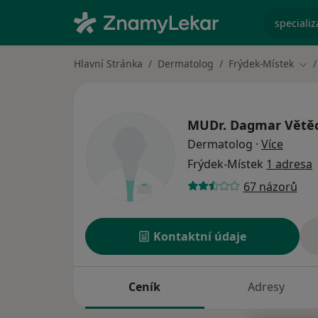
specializ
Hlavní Stránka
Dermatolog
Frýdek-Místek
Změ
MUDr.
Dagmar Větě
o spec
Dermatolog
·
Více
Frýdek-Místek
1 adresa
67 názorů
Kontaktní údaje
Ceník
Adresy