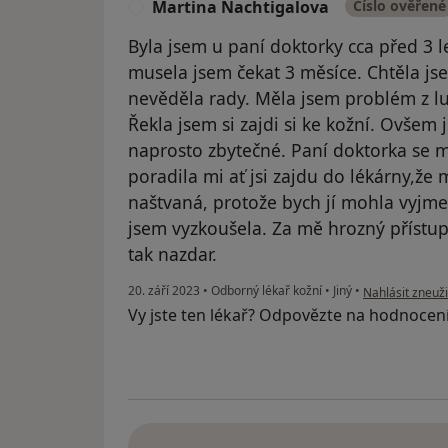
Martina Nachtigalova
Číslo ověřené
M
Byla jsem u paní doktorky cca před 3 l
musela jsem čekat 3 měsíce. Chtěla js
nevěděla rady. Měla jsem problém z l
Řekla jsem si zajdi si ke kožní. Ovšem
naprosto zbytečné. Paní doktorka se m
poradila mi ať jsi zajdu do lékárny,že
naštvaná, protože bych jí mohla vyjm
jsem vyzkoušela. Za mě hrozný přístup 
tak nazdar.
podle názoru u
20. září 2023
•
Odborný lékař kožní
•
Jiný
•
Nahlásit zneuži
Vy jste ten lékař? Odpovězte na hodnocen