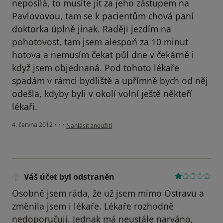
neposílá, to musíte jít za jeho zástupem na
Pavlovovou, tam se k pacientům chová paní
doktorka úplně jinak. Raději jezdím na
pohotovost, tam jsem alespoň za 10 minut
hotova a nemusím čekat půl dne v čekárně i
když jsem objednaná. Pod tohoto lékaře
spadám v rámci bydliště a upřímně bych od něj
odešla, kdyby byli v okolí volní ještě někteří
lékaři.
podle názoru uživatele Váš účet byl odstraněn
4. června 2012
•
•
•
Nahlásit zneužití
Váš účet byl odstraněn
Osobně jsem ráda, že už jsem mimo Ostravu a
změnila jsem i lékaře. Lékaře rozhodně
nedoporučuji. Jednak má neustále narváno,