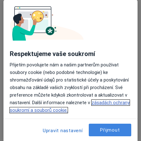
42 názorů
Recenze pacientů jsou pro nás důležité.
Respektujeme vaše soukromí
Specialisté nemají možnost zaplatit za
odstranění nebo změnu recenze pacienta.
Přijetím povolujete nám a našim partnerům používat
Další informace o názorech
Další informace.
soubory cookie (nebo podobné technologie) ke
shromažďování údajů pro statistické účely a poskytování
obsahu na základě vašich zvyklostí při procházení. Své
preference můžete kdykoli zkontrolovat a aktualizovat v
nastavení. Další informace naleznete v
zásadách ochrany
soukromí a souborů cookie.
Hledejte v názorech
Přijmout
Upravit nastavení