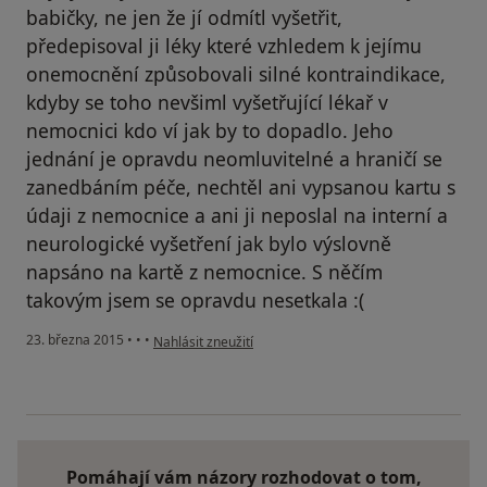
babičky, ne jen že jí odmítl vyšetřit,
předepisoval ji léky které vzhledem k jejímu
onemocnění způsobovali silné kontraindikace,
kdyby se toho nevšiml vyšetřující lékař v
nemocnici kdo ví jak by to dopadlo. Jeho
jednání je opravdu neomluvitelné a hraničí se
zanedbáním péče, nechtěl ani vypsanou kartu s
údaji z nemocnice a ani ji neposlal na interní a
neurologické vyšetření jak bylo výslovně
napsáno na kartě z nemocnice. S něčím
takovým jsem se opravdu nesetkala :(
podle názoru uživatele Váš účet byl odstraněn
23. března 2015
•
•
•
Nahlásit zneužití
Pomáhají vám názory rozhodovat o tom,