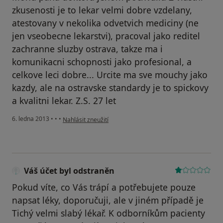
zkusenosti je to lekar velmi dobre vzdelany,
atestovany v nekolika odvetvich mediciny (ne
jen vseobecne lekarstvi), pracoval jako reditel
zachranne sluzby ostrava, takze ma i
komunikacni schopnosti jako profesional, a
celkove leci dobre... Urcite ma sve mouchy jako
kazdy, ale na ostravske standardy je to spickovy
a kvalitni lekar. Z.S. 27 let
podle názoru uživatele Váš účet byl odstraněn
6. ledna 2013
•
•
•
Nahlásit zneužití
Váš účet byl odstraněn
Pokud víte, co Vás trápí a potřebujete pouze
napsat léky, doporučuji, ale v jiném případě je
Tichý velmi slabý lékař. K odborníkům pacienty