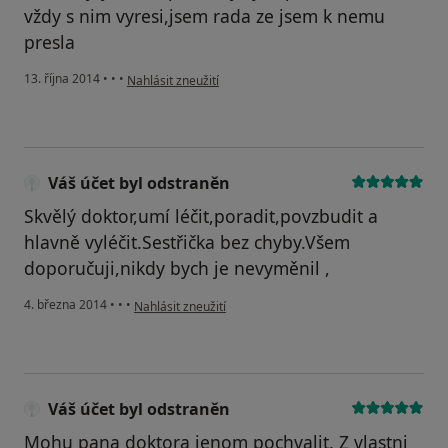
vždy s nim vyresi,jsem rada ze jsem k nemu
presla
podle názoru uživatele Váš účet byl odstraněn
13. října 2014
•
•
•
Nahlásit zneužití
Váš účet byl odstraněn
Skvělý doktor,umí léčit,poradit,povzbudit a
hlavně vyléčit.Sestřička bez chyby.Všem
doporučuji,nikdy bych je nevyměnil ,
podle názoru uživatele Váš účet byl odstraněn
4. března 2014
•
•
•
Nahlásit zneužití
Váš účet byl odstraněn
Mohu pana doktora jenom pochvalit. Z vlastni