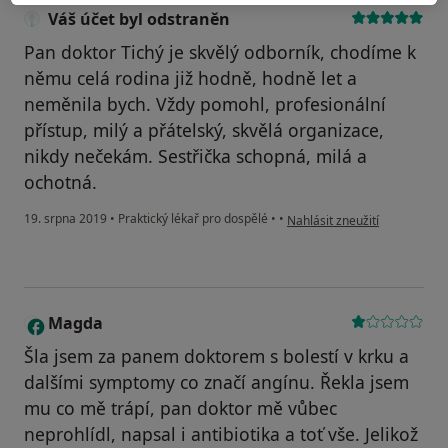
Váš účet byl odstraněn
Pan doktor Tichý je skvělý odborník, chodíme k
němu celá rodina již hodně, hodně let a
neměnila bych. Vždy pomohl, profesionální
přístup, milý a přátelský, skvělá organizace,
nikdy nečekám. Sestřička schopná, milá a
ochotná.
podle názoru uživatele Váš ú
19. srpna 2019
•
Praktický lékař pro dospělé
•
•
Nahlásit zneužití
Magda
M
Šla jsem za panem doktorem s bolestí v krku a
dalšími symptomy co značí angínu. Řekla jsem
mu co mě trápí, pan doktor mě vůbec
neprohlídl, napsal i antibiotika a toť vše. Jelikož