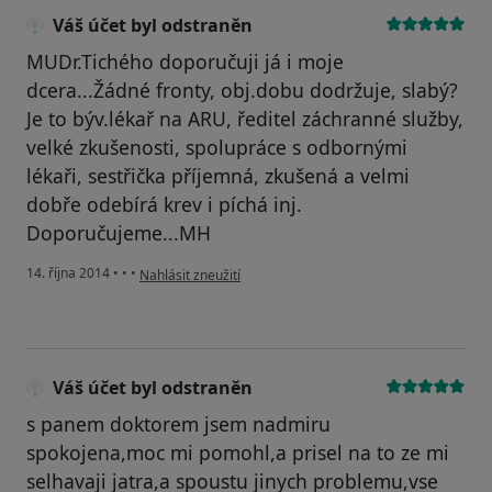
Váš účet byl odstraněn
MUDr.Tichého doporučuji já i moje
dcera...Žádné fronty, obj.dobu dodržuje, slabý?
Je to býv.lékař na ARU, ředitel záchranné služby,
velké zkušenosti, spolupráce s odbornými
lékaři, sestřička příjemná, zkušená a velmi
dobře odebírá krev i píchá inj.
Doporučujeme...MH
podle názoru uživatele Váš účet byl odstraněn
14. října 2014
•
•
•
Nahlásit zneužití
Váš účet byl odstraněn
s panem doktorem jsem nadmiru
spokojena,moc mi pomohl,a prisel na to ze mi
selhavaji jatra,a spoustu jinych problemu,vse