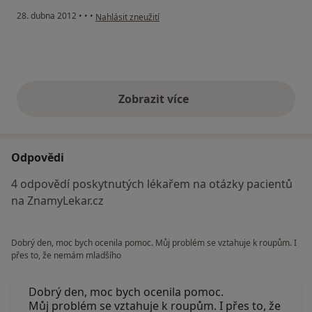
podle názoru uživatele Váš účet byl odstraněn
28. dubna 2012
•
•
•
Nahlásit zneužití
Zobrazit více
výše uvedené názory
Odpovědi
4 odpovědí poskytnutých lékařem na otázky pacientů
na ZnamyLekar.cz
Dobrý den, moc bych ocenila pomoc. Můj problém se vztahuje k roupům. I
přes to, že nemám mladšího
Dobrý den, moc bych ocenila pomoc.
Můj problém se vztahuje k roupům. I přes to, že