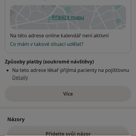
Přiblížit mapu
se otevře v nové záložce
Dostupnost
Na této adrese online kalendář není aktivní
Co mám v takové situaci udělat?
Způsoby platby (soukromé návštěvy)
Na teto adrese lékař přijímá pacienty na pojišťovnu
Detaily
Více
o adrese
Názory
Přidejte svůj názor