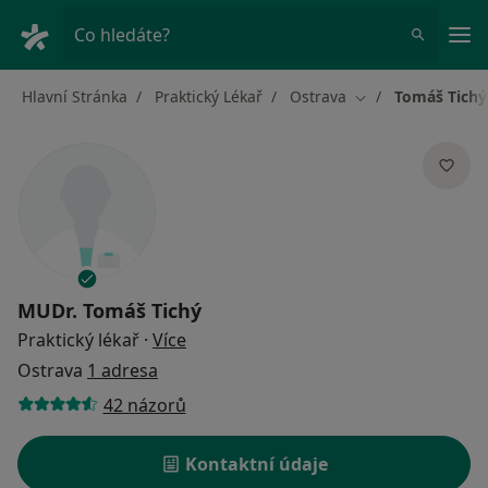
Hla
Co hledáte?
Hlavní Stránka
Praktický Lékař
Ostrava
Tomáš Tichý
Změna města
MUDr.
Tomáš Tichý
o specializacích
Praktický lékař
·
Více
Ostrava
1 adresa
42 názorů
Kontaktní údaje