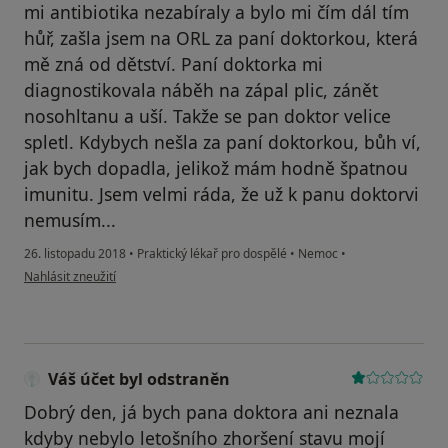
mi antibiotika nezabíraly a bylo mi čím dál tím
hůř, zašla jsem na ORL za paní doktorkou, která
mě zná od dětství. Paní doktorka mi
diagnostikovala náběh na zápal plic, zánět
nosohltanu a uší. Takže se pan doktor velice
spletl. Kdybych nešla za paní doktorkou, bůh ví,
jak bych dopadla, jelikož mám hodně špatnou
imunitu. Jsem velmi ráda, že už k panu doktorvi
nemusím...
26. listopadu 2018
•
Praktický lékař pro dospělé
•
Nemoc
•
podle názoru uživatele Magda
Nahlásit zneužití
Váš účet byl odstraněn
Dobrý den, já bych pana doktora ani neznala
kdyby nebylo letošního zhoršení stavu mojí