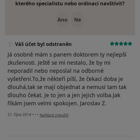
kterého specialistu nebo ordinaci navštívit?
Ano
Ne
Váš účet byl odstraněn
Já osobně mám s panem doktorem ty nejlepší
zkušenosti. Ještě se mi nestalo, že by mi
neporadil nebo neposlal na odborné
vyšetření.To,že někteří píší, že čekací doba je
dlouhá,tak se mají objednat a nemusí tam tak
dlouho čekat. Je to jen a jen jejich volba.Jak
říkám jsem velmi spokojen. Jaroslav Z.
podle názoru uživatele Váš účet byl odstraněn
21. října 2014
•
•
•
Nahlásit zneužití