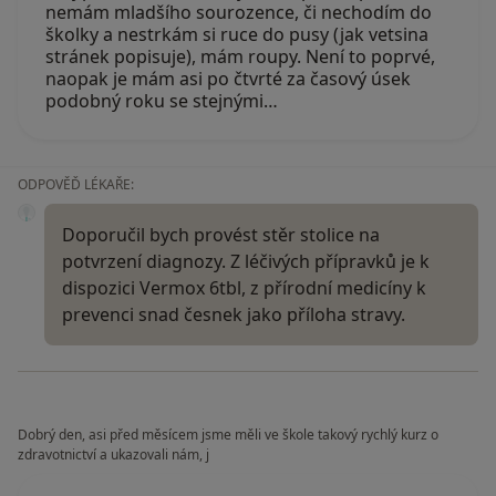
nemám mladšího sourozence, či nechodím do
školky a nestrkám si ruce do pusy (jak vetsina
stránek popisuje), mám roupy. Není to poprvé,
naopak je mám asi po čtvrté za časový úsek
podobný roku se stejnými…
ODPOVĚĎ LÉKAŘE:
Doporučil bych provést stěr stolice na
potvrzení diagnozy. Z léčivých přípravků je k
dispozici Vermox 6tbl, z přírodní medicíny k
prevenci snad česnek jako příloha stravy.
Dobrý den, asi před měsícem jsme měli ve škole takový rychlý kurz o
zdravotnictví a ukazovali nám, j