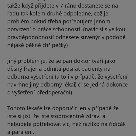
takže když přijdete v 7 ráno dostanete se na
řadu tak kolem druhé odpoledne, což je
problém pokud třeba potřebujete jenom
potvrzení o práce schopnosti. (navíc si s velkou
pravděpodobností odnesete suvenýr v podobě
nějaké pěkné chřipečky)
Jiný problém je, že se pan doktor tváří jako
děsný frajer a odmítá posílat pacienty na
odborná vyšetření (a to i v případě, že vyšetření
navrhne jiný odborný lékař, či se jedná dokonce
o vyšetření předoperační).
Tohoto lékaře lze doporučit jen v případě že
jste si jisti že jste stoprocentně zdrávi a
nebudete potřebovat víc, než razítko na řidičák
a paralen...