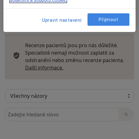
soukromí a souborů cookie.
Přijmout
Upravit nastavení
6 názorů
Recenze pacientů jsou pro nás důležité.
Specialisté nemají možnost zaplatit za
odstranění nebo změnu recenze pacienta.
Další informace o názorech
Další informace.
Hledejte v názorech