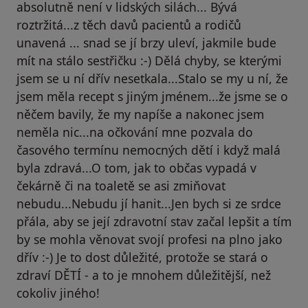
absolutně není v lidských silách... Bývá
roztržitá...z těch davů pacientů a rodičů
unavená ... snad se jí brzy uleví, jakmile bude
mít na stálo sestřičku :-) Dělá chyby, se kterými
jsem se u ní dřív nesetkala...Stalo se my u ní, že
jsem měla recept s jiným jménem...že jsme se o
něčem bavily, že my napíše a nakonec jsem
neměla nic...na očkování mne pozvala do
časového termínu nemocných dětí i když malá
byla zdravá...O tom, jak to občas vypadá v
čekárně či na toaletě se asi zmiňovat
nebudu...Nebudu jí hanit...Jen bych si ze srdce
přála, aby se její zdravotní stav začal lepšit a tím
by se mohla věnovat svojí profesi na plno jako
dřív :-) Je to dost důležité, protože se stará o
zdraví DĚTÍ - a to je mnohem důležitější, než
cokoliv jiného!