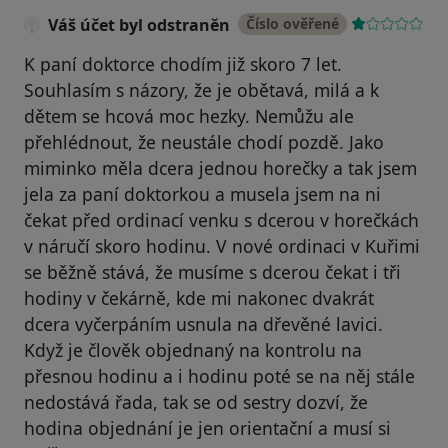
Váš účet byl odstraněn
Číslo ověřené
K paní doktorce chodím již skoro 7 let.
Souhlasím s názory, že je obětavá, milá a k
dětem se hcová moc hezky. Nemůžu ale
přehlédnout, že neustále chodí pozdě. Jako
miminko měla dcera jednou horečky a tak jsem
jela za paní doktorkou a musela jsem na ni
čekat před ordinací venku s dcerou v horečkách
v náručí skoro hodinu. V nové ordinaci v Kuřimi
se běžně stává, že musíme s dcerou čekat i tři
hodiny v čekárně, kde mi nakonec dvakrát
dcera vyčerpáním usnula na dřevěné lavici.
Když je člověk objednaný na kontrolu na
přesnou hodinu a i hodinu poté se na něj stále
nedostává řada, tak se od sestry dozví, že
hodina objednání je jen orientační a musí si