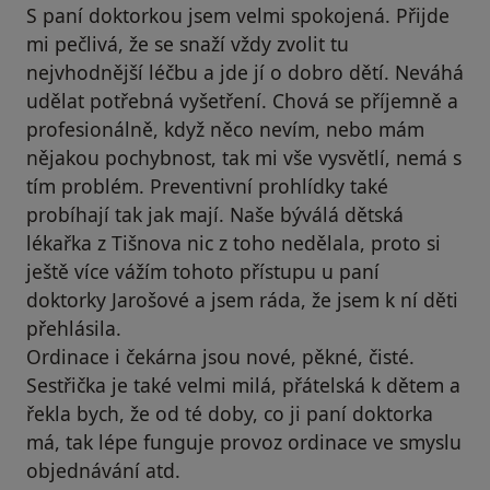
S paní doktorkou jsem velmi spokojená. Přijde
mi pečlivá, že se snaží vždy zvolit tu
nejvhodnější léčbu a jde jí o dobro dětí. Neváhá
udělat potřebná vyšetření. Chová se příjemně a
profesionálně, když něco nevím, nebo mám
nějakou pochybnost, tak mi vše vysvětlí, nemá s
tím problém. Preventivní prohlídky také
probíhají tak jak mají. Naše býválá dětská
lékařka z Tišnova nic z toho nedělala, proto si
ještě více vážím tohoto přístupu u paní
doktorky Jarošové a jsem ráda, že jsem k ní děti
přehlásila.
Ordinace i čekárna jsou nové, pěkné, čisté.
Sestřička je také velmi milá, přátelská k dětem a
řekla bych, že od té doby, co ji paní doktorka
má, tak lépe funguje provoz ordinace ve smyslu
objednávání atd.