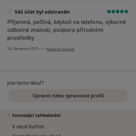
Váš účet byl odstraněn
Příjemná, pečlivá, kdykoli na telefonu, výborné
odborné znalosti, podpora přírodními
prostředky
podle názoru uživatele Váš účet byl odstraněn
24. července 2013
•
•
•
Nahlásit zneužití
Jste tento lékař?
Upravit nebo spravovat profil
Související vyhledávání
V okolí Kuřimi