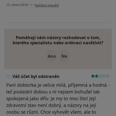
podle názoru uživatele Váš účet byl odstraněn
15. února 2016
•
•
•
Nahlásit zneužití
Pomáhají vám názory rozhodovat o tom,
kterého specialistu nebo ordinaci navštívit?
Ano
Ne
Váš účet byl odstraněn
Paní doktorka je velice milá, příjemná a hodná -
leč poslední dobou s ní nejsem bohužel tak
spokojená jako dřív. Je my to moc líto! Její
zdravotní stav není dobrý, a názory na její
osobu se různí. Chce vyhovět všem, ale to