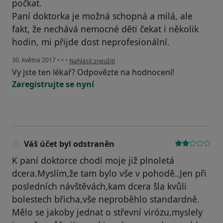
počkat.
Paní doktorka je možná schopná a milá, ale
fakt, že nechává nemocné děti čekat i několik
hodin, mi přijde dost neprofesionální.
podle názoru uživatele Váš účet byl odstraněn
30. května 2017
•
•
•
Nahlásit zneužití
Vy jste ten lékař? Odpovězte na hodnocení!
Zaregistrujte se nyní
Váš účet byl odstraněn
K paní doktorce chodí moje již plnoletá
dcera.Myslím,že tam bylo vše v pohodě..Jen při
posledních návštěvách,kam dcera šla kvůli
bolestech břicha,vše neproběhlo standardně.
Mělo se jakoby jednat o střevní virózu,myslely