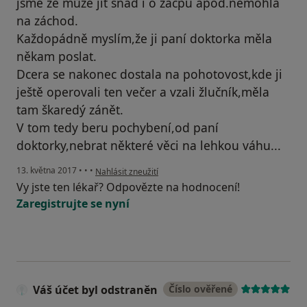
jsme že může jít snad i o zácpu apod.nemohla
na záchod.
Každopádně myslím,že ji paní doktorka měla
někam poslat.
Dcera se nakonec dostala na pohotovost,kde ji
ještě operovali ten večer a vzali žlučník,měla
tam škaredý zánět.
V tom tedy beru pochybení,od paní
doktorky,nebrat některé věci na lehkou váhu...
podle názoru uživatele Váš účet byl odstraněn
13. května 2017
•
•
•
Nahlásit zneužití
Vy jste ten lékař? Odpovězte na hodnocení!
Zaregistrujte se nyní
Váš účet byl odstraněn
Číslo ověřené