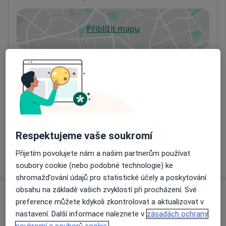
Přiblížit mapu
se otevře v nové záložce
Dostupnost
Na této adrese online kalendář není aktivní
Co mám v takové situaci udělat?
Způsoby platby (soukromé návštěvy)
Na teto adrese lékař přijímá pacienty na pojišťovnu
Detaily
Respektujeme vaše soukromí
Přijetím povolujete nám a našim partnerům používat
Více
o adrese
soubory cookie (nebo podobné technologie) ke
shromažďování údajů pro statistické účely a poskytování
obsahu na základě vašich zvyklostí při procházení. Své
Názory
preference můžete kdykoli zkontrolovat a aktualizovat v
nastavení. Další informace naleznete v
zásadách ochrany
Přidejte svůj názor