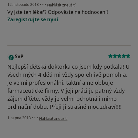
podle názoru uživatele Váš účet byl odstraněn
12. listopadu 2013
•
•
•
Nahlásit zneužití
Vy jste ten lékař? Odpovězte na hodnocení!
Zaregistrujte se nyní
SvP
S
Nejlepší dětská doktorka co jsem kdy potkala! U
všech mých 4 děti mi vždy spolehlivě pomohla,
je velmi profesionální, taktní a nelobbuje
farmaceutické firmy. V její práci je patrný vždy
zájem dítěte, vždy je velmi ochotná i mimo
ordinační dobu. Přeji ji strašně moc zdraví!!!!
podle názoru uživatele SvP
1. srpna 2013
•
•
•
Nahlásit zneužití