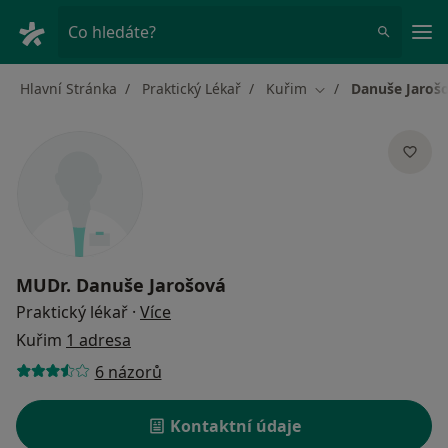
Hla
Co hledáte?
Hlavní Stránka
Praktický Lékař
Kuřim
Danuše Jaroš
Změna města
MUDr.
Danuše Jarošová
o specializacích
Praktický lékař
·
Více
Kuřim
1 adresa
6 názorů
Kontaktní údaje