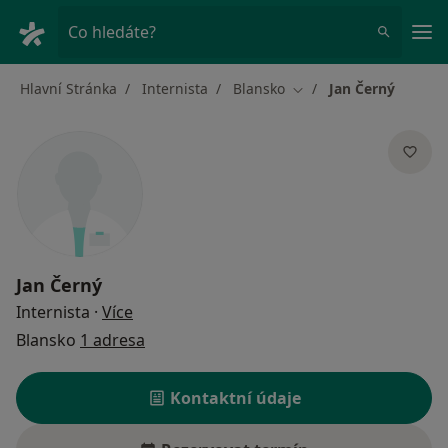
Hla
Co hledáte?
Hlavní Stránka
Internista
Blansko
Jan Černý
Změna města
Jan Černý
o specializacích
Internista
·
Více
Blansko
1 adresa
Kontaktní údaje