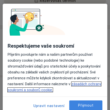
Rezervovat termín
Ceník
Adresy
Názory pacientů
Ceník
Respektujeme vaše soukromí
Informace o službách a cenách nejsou k dispozici
Tento specialista ještě nepřidával žádné informace o
Přijetím povolujete nám a našim partnerům používat
svých službách.
soubory cookie (nebo podobné technologie) ke
shromažďování údajů pro statistické účely a poskytování
obsahu na základě vašich zvyklostí při procházení. Své
preference můžete kdykoli zkontrolovat a aktualizovat v
Adresa
nastavení. Další informace naleznete v
zásadách ochrany
soukromí a souborů cookie.
Ordinace
Blansko
Přijmout
Upravit nastavení