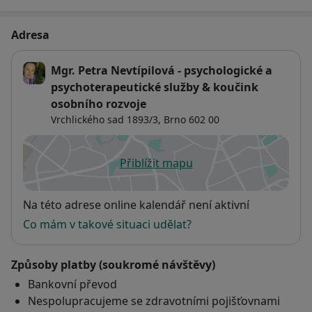
Adresa
Mgr. Petra Nevtípilová - psychologické a
psychoterapeutické služby & koučink
osobního rozvoje
Vrchlického sad 1893/3,
Brno
602 00
Přiblížit mapu
se otevře v nové záložce
Dostupnost
Na této adrese online kalendář není aktivní
Co mám v takové situaci udělat?
Způsoby platby (soukromé návštěvy)
Bankovní převod
Nespolupracujeme se zdravotními pojišťovnami