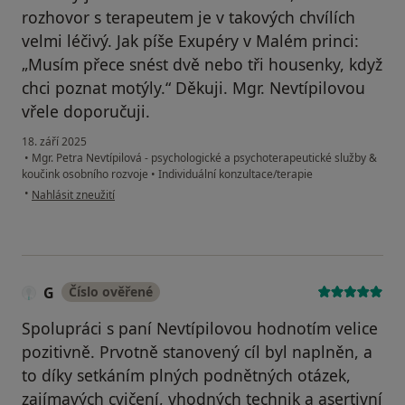
rozhovor s terapeutem je v takových chvílích
velmi léčivý. Jak píše Exupéry v Malém princi:
„Musím přece snést dvě nebo tři housenky, když
chci poznat motýly.“ Děkuji. Mgr. Nevtípilovou
vřele doporučuji.
18. září 2025
•
Mgr. Petra Nevtípilová - psychologické a psychoterapeutické služby &
koučink osobního rozvoje
•
Individuální konzultace/terapie
podle názoru uživatele J.S.
•
Nahlásit zneužití
G
Číslo ověřené
Spolupráci s paní Nevtípilovou hodnotím velice
pozitivně. Prvotně stanovený cíl byl naplněn, a
to díky setkáním plných podnětných otázek,
zajímavých cvičení, vhodných technik a asertivní