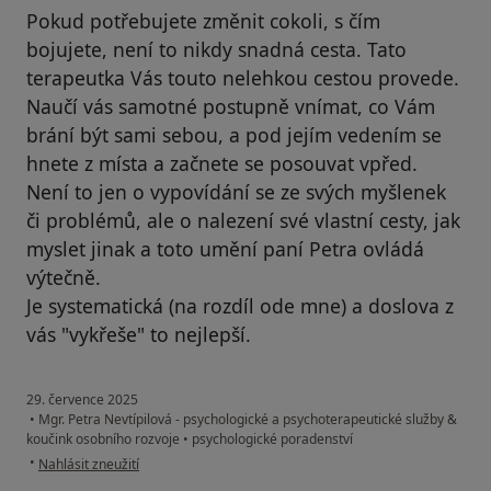
Pokud potřebujete změnit cokoli, s čím
bojujete, není to nikdy snadná cesta. Tato
terapeutka Vás touto nelehkou cestou provede.
Naučí vás samotné postupně vnímat, co Vám
brání být sami sebou, a pod jejím vedením se
hnete z místa a začnete se posouvat vpřed.
Není to jen o vypovídání se ze svých myšlenek
či problémů, ale o nalezení své vlastní cesty, jak
myslet jinak a toto umění paní Petra ovládá
výtečně.
Je systematická (na rozdíl ode mne) a doslova z
vás "vykřeše" to nejlepší.
29. července 2025
•
Mgr. Petra Nevtípilová - psychologické a psychoterapeutické služby &
koučink osobního rozvoje
•
psychologické poradenství
podle názoru uživatele Váš účet byl odstraněn
•
Nahlásit zneužití