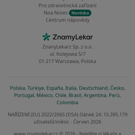
Pro zdravotnická zařízení
Noa Notes
Novinka
Centrum nápovědy
Kontakt
ZnamyLekar - Hlavní stránka
ZnanyLekarz Sp. z o.o.
ul. Kolejowa 5/7
01-217 Warszawa, Polska
se otevře v nové záložce
se otevře v nové záložce
se otevře v nové záložce
se otevře v nové záložce
se otevře v 
se o
Polska
,
Türkiye
,
España
,
Italia
,
Deutschland
,
Česko
,
se otevře v nové záložce
se otevře v nové záložce
se otevře v nové záložce
se otevře v nové záložc
se otevře v 
se ote
Portugal
,
México
,
Chile
,
Brasil
,
Argentina
,
Perú
,
se otevře v nové záložce
Colombia
NAŘÍZENÍ (EU) 2022/2065 (DSA) článek 24: 15.395.179
uživatelů/měsíc - Červen 2026
www.znamylekar.cz © 2026 - Najděte si lékaře a