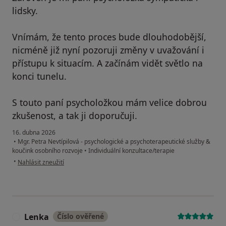
lidsky.
Vnímám, že tento proces bude dlouhodobější,
nicméně již nyní pozoruji změny v uvažování i
přístupu k situacím. A začínám vidět světlo na
konci tunelu.
S touto paní psycholožkou mám velice dobrou
zkušenost, a tak ji doporučuji.
16. dubna 2026
•
Mgr. Petra Nevtípilová - psychologické a psychoterapeutické služby &
koučink osobního rozvoje
•
Individuální konzultace/terapie
podle názoru uživatele Radka
•
Nahlásit zneužití
Lenka
Číslo ověřené
L