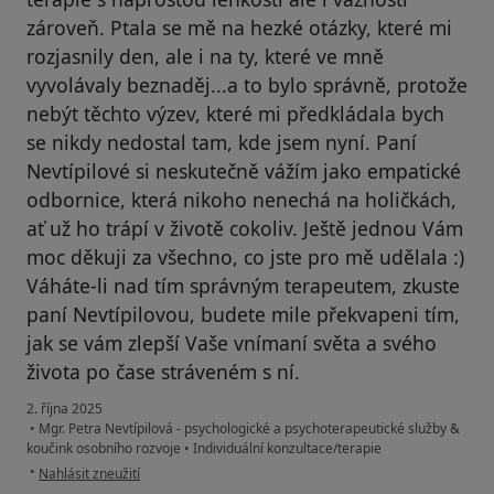
zároveň. Ptala se mě na hezké otázky, které mi
rozjasnily den, ale i na ty, které ve mně
vyvolávaly beznaděj...a to bylo správně, protože
nebýt těchto výzev, které mi předkládala bych
se nikdy nedostal tam, kde jsem nyní. Paní
Nevtípilové si neskutečně vážím jako empatické
odbornice, která nikoho nenechá na holičkách,
ať už ho trápí v životě cokoliv. Ještě jednou Vám
moc děkuji za všechno, co jste pro mě udělala :)
Váháte-li nad tím správným terapeutem, zkuste
paní Nevtípilovou, budete mile překvapeni tím,
jak se vám zlepší Vaše vnímaní světa a svého
života po čase stráveném s ní.
2. října 2025
•
Mgr. Petra Nevtípilová - psychologické a psychoterapeutické služby &
koučink osobního rozvoje
•
Individuální konzultace/terapie
podle názoru uživatele O.H.
•
Nahlásit zneužití