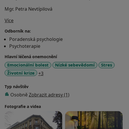
Mgr. Petra Nevtípilová
O mně
Více
Odborník na:
Poradenská psychologie
Psychoterapie
Hlavní léčená onemocnění
Emocionální bolest
Nízké sebevědomí
Stres
a11y_sr_more_diseases
Životní krize
+3
Typ návštěv
Osobně
Zobrazit adresy (1)
Fotografie a videa