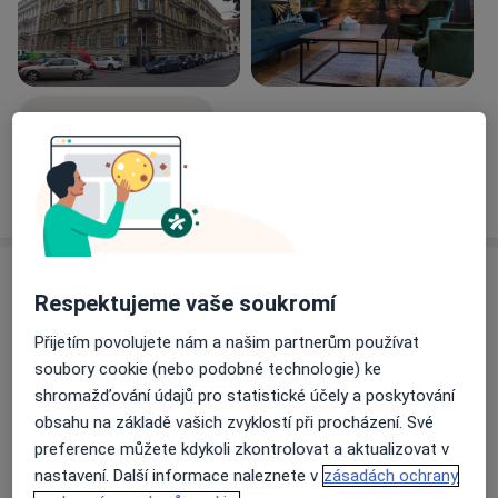
Zobrazit galerii (6)
Více
o zkušenostech
Služby a ceník služeb
Respektujeme vaše soukromí
Psychologické poradenství
Přijetím povolujete nám a našim partnerům používat
1 800 Kč
Detaily
soubory cookie (nebo podobné technologie) ke
shromažďování údajů pro statistické účely a poskytování
Individuální konzultace/terapie
obsahu na základě vašich zvyklostí při procházení. Své
1 800 Kč
Detaily
preference můžete kdykoli zkontrolovat a aktualizovat v
nastavení. Další informace naleznete v
zásadách ochrany
Kariérní a pracovní poradenství