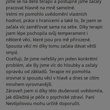
jsme se na delší terapii a postupně jsme začaly
pracovat hlavně na mně samotné.
Velmi mi pomohlo uvědomění vlastních
hodnot, práce s hranicemi a také to, že jsem se
začala víc zaměřovat sama na sebe. Díky terapii
jsem lépe pochopila svůj temperament i
některé věci, které jsou pro mě přirozené.
Spousta věcí mi díky tomu začala dávat větší
smysl.
Oceňuji, že jsme neřešily jen jeden konkrétní
problém, ale šly jsme víc do hloubky a začaly
opravdu od základů. Terapie mi pomohla
srovnat si spoustu věcí v hlavě a dnes se cítím
mnohem vyrovnanější.
Zároveň jsem si díky této zkušenosti uvědomila,
jak důležitá je péče o psychické zdraví. Paní
Nevtípilovou mohu určitě doporučit.