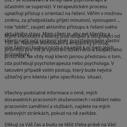
účastním se supervizí. V terapeutickém procesu
uplatňuji přístup s orientací na řešení. Věřím v možnou
změnu, za předpokladu přijetí minulosti, vystoupení z
role “oběti”, zaujetí aktivního přístupu k řešení svého
aktuálního stavu. Mým cílem je, aby mé klientky a
Mými klientkami a klienty jsou dospělí a dospívající od
klienti našli svůj správný směr prostřednictvím vlastní
15ti let. Nabízím individuální a empatický přístup,
vize žádoucí budoucnosti a na cestě k ní jsem jejich
prioritou pro mě je vytvoření důvěrného a bezpečného
průvodkyní.
prostředí. Ne vždy mají klienti jasnou představu o tom,
zda potřebují psychoterapeuta nebo psychologa. V
takovém případě volím postup, který bude nejvíce
užitečný pro klienta i jeho specifickou situaci.
Všechny podstatné informace o mně, mých
dosavadních pracovních zkušenostech i vzdělání nebo
pracovním zaměření a službách, najdete na mých
webových stránkách, pokud na ně zavítáte.
Děkuji za Váš čas a budu se těšit třeba právě na Vás!