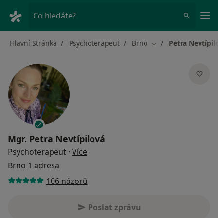
Hla
Co hledáte?
Hlavní Stránka
Psychoterapeut
Brno
Petra Nevtípil
Změna města
Mgr.
Petra Nevtípilová
o specializacích
Psychoterapeut
·
Více
Brno
1 adresa
106 názorů
Poslat zprávu