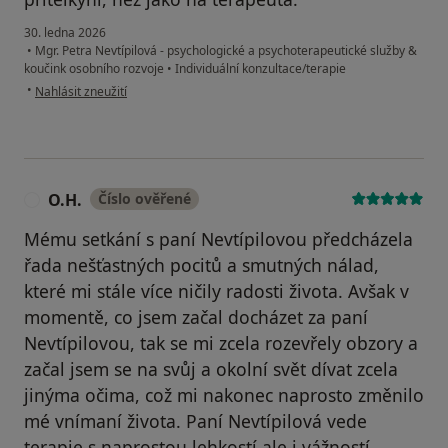
30. ledna 2026
•
Mgr. Petra Nevtípilová - psychologické a psychoterapeutické služby &
koučink osobního rozvoje
•
Individuální konzultace/terapie
podle názoru uživatele Tereza
•
Nahlásit zneužití
O.H.
Číslo ověřené
O
Mému setkání s paní Nevtípilovou předcházela
řada nešťastných pocitů a smutných nálad,
které mi stále více ničily radosti života. Avšak v
momentě, co jsem začal docházet za paní
Nevtípilovou, tak se mi zcela rozevřely obzory a
začal jsem se na svůj a okolní svět dívat zcela
jinýma očima, což mi nakonec naprosto změnilo
mé vnímaní života. Paní Nevtípilová vede
terapie s naprostou lehkostí ale i vážností