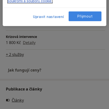
soukromí a souborů cookie.
Detaily
Přijmout
Upravit nastavení
Koučování
Od 2 000 Kč
Detaily
Krizová intervence
1 800 Kč
Detaily
+ 2 služby
Jak fungují ceny?
Publikace a články
Články