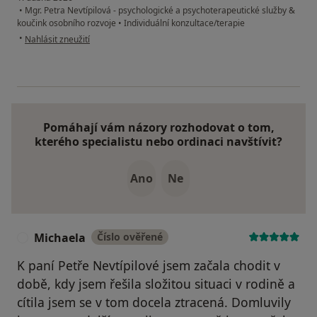
•
Mgr. Petra Nevtípilová - psychologické a psychoterapeutické služby &
koučink osobního rozvoje
•
Individuální konzultace/terapie
podle názoru uživatele Lenka
•
Nahlásit zneužití
Pomáhají vám názory rozhodovat o tom,
kterého specialistu nebo ordinaci navštívit?
Ano
Ne
Michaela
Číslo ověřené
M
K paní Petře Nevtípilové jsem začala chodit v
době, kdy jsem řešila složitou situaci v rodině a
cítila jsem se v tom docela ztracená. Domluvily