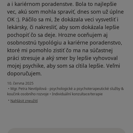
a i kariérnom poradenstve. Bola to najlepšie
vec, akú som mohla spraviť, dnes som už úplne
OK :). Páčilo sa mi, že dokázala veci vysvetliť i
lekársky, či nakresliť, aby som dokázala lepšie
pochopiť čo sa deje. Hrozne oceňujem aj
osobnostnú typológiu a kariérne poradenstvo,
ktoré mi pomohlo zistiť čo ma na súčastnej
práci stresuje a aký smer by lepšie vyhovoval
mojej psychike, aby som sa cítila lepšie. Veľmi
doporučujem.
10. června 2025
•
Mgr. Petra Nevtípilová - psychologické a psychoterapeutické služby &
koučink osobního rozvoje
•
Individuální konzultace/terapie
podle názoru uživatele Katarína
•
Nahlásit zneužití