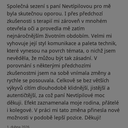
Společná sezení s paní Nevtípilovou pro mě
byla skutečnou oporou. I přes předchozí
zkušenosti s terapií mi zároveň v mnohém
otevřela oči a provedla mě zatím
nejnáročnějším životním obdobím. Velmi mi
vyhovuje její styl komunikace a paleta technik,
které vynesou na povrch témata, o nichž jsem
nevěděla, že můžou být tak zásadní. V
porovnání s některými předchozími
zkušenostmi jsem na sobě vnímala změny a
rychle se posouvala. Celkově se bez větších
výkyvů cítím dlouhodobě klidnější, jistější a
autentičtější, za což paní Nevtípilové moc
děkuji. Efekt zaznamenala moje rodina, přátelé
i kolegové. V práci mi tato změna přinesla nové
možnosti v podobě lepší pozice. Děkuji!
1. dubna 2026