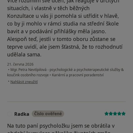
Více rozumím své dceři, jak reaguje v určitých
situacích, i vlastně v těch běžných
Konzultace u vás ji pomohla si utřídit v hlavě,
co by ji mohlo v rámci studia na střední škole
bavit a v podávání přihlášky měla jasno.
Alespoň teď, jestli v tomto oboru zůstane se
teprve uvidí, ale jsem šťastná, že to rozhodnutí
udělala sama.
21. června 2026
•
Mgr. Petra Nevtípilová - psychologické a psychoterapeutické služby &
koučink osobního rozvoje
•
Kariérní a pracovní poradenství
podle názoru uživatele AL
•
Nahlásit zneužití
Radka
Číslo ověřené
R
Na tuto paní psycholožku jsem se obrátila v