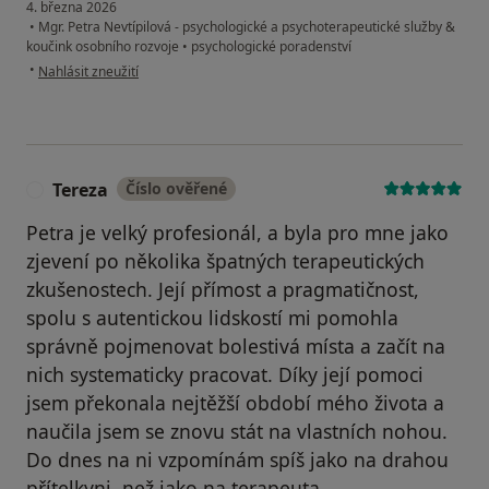
4. března 2026
•
Mgr. Petra Nevtípilová - psychologické a psychoterapeutické služby &
koučink osobního rozvoje
•
psychologické poradenství
podle názoru uživatele Michaela
•
Nahlásit zneužití
Tereza
Číslo ověřené
T
Petra je velký profesionál, a byla pro mne jako
zjevení po několika špatných terapeutických
zkušenostech. Její přímost a pragmatičnost,
spolu s autentickou lidskostí mi pomohla
správně pojmenovat bolestivá místa a začít na
nich systematicky pracovat. Díky její pomoci
jsem překonala nejtěžší období mého života a
naučila jsem se znovu stát na vlastních nohou.
Do dnes na ni vzpomínám spíš jako na drahou
přítelkyni, než jako na terapeuta.