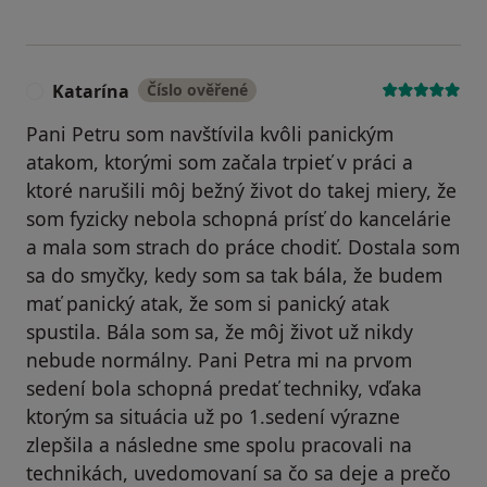
Katarína
Číslo ověřené
K
Pani Petru som navštívila kvôli panickým
atakom, ktorými som začala trpieť v práci a
ktoré narušili môj bežný život do takej miery, že
som fyzicky nebola schopná prísť do kancelárie
a mala som strach do práce chodiť. Dostala som
sa do smyčky, kedy som sa tak bála, že budem
mať panický atak, že som si panický atak
spustila. Bála som sa, že môj život už nikdy
nebude normálny. Pani Petra mi na prvom
sedení bola schopná predať techniky, vďaka
ktorým sa situácia už po 1.sedení výrazne
zlepšila a následne sme spolu pracovali na
technikách, uvedomovaní sa čo sa deje a prečo