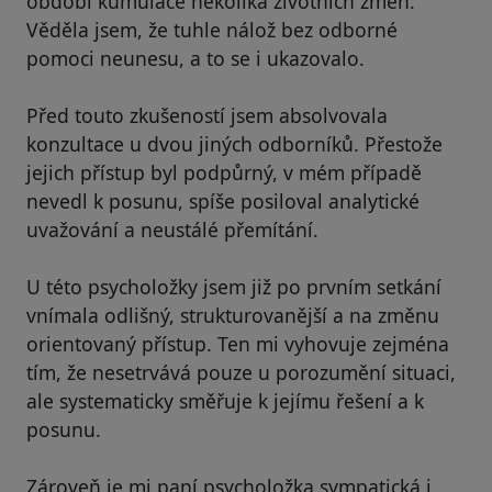
období kumulace několika životních změn.
Věděla jsem, že tuhle nálož bez odborné
pomoci neunesu, a to se i ukazovalo.
Před touto zkušeností jsem absolvovala
konzultace u dvou jiných odborníků. Přestože
jejich přístup byl podpůrný, v mém případě
nevedl k posunu, spíše posiloval analytické
uvažování a neustálé přemítání.
U této psycholožky jsem již po prvním setkání
vnímala odlišný, strukturovanější a na změnu
orientovaný přístup. Ten mi vyhovuje zejména
tím, že nesetrvává pouze u porozumění situaci,
ale systematicky směřuje k jejímu řešení a k
posunu.
Zároveň je mi paní psycholožka sympatická i