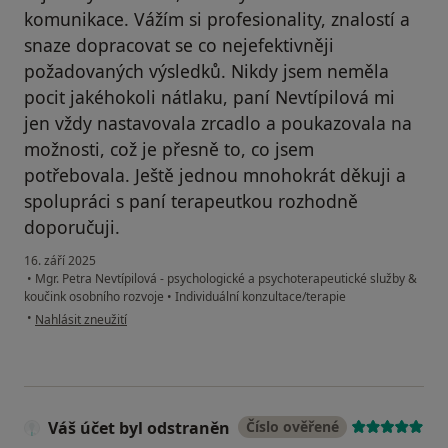
komunikace. Vážím si profesionality, znalostí a
snaze dopracovat se co nejefektivněji
požadovaných výsledků. Nikdy jsem neměla
pocit jakéhokoli nátlaku, paní Nevtípilová mi
jen vždy nastavovala zrcadlo a poukazovala na
možnosti, což je přesně to, co jsem
potřebovala. Ještě jednou mnohokrát děkuji a
spolupráci s paní terapeutkou rozhodně
doporučuji.
16. září 2025
•
Mgr. Petra Nevtípilová - psychologické a psychoterapeutické služby &
koučink osobního rozvoje
•
Individuální konzultace/terapie
podle názoru uživatele G
•
Nahlásit zneužití
Váš účet byl odstraněn
Číslo ověřené