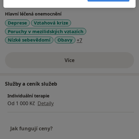
Adiktologie
Hlavní léčená onemocnění
Deprese
Vztahová krize
Poruchy v mezilidských vztazích
a11y_sr_more_diseases
Nízké sebevědomí
Obavy
+7
Více
o zkušenostech
Služby a ceník služeb
Individuální terapie
Od 1 000 Kč
Detaily
Jak fungují ceny?