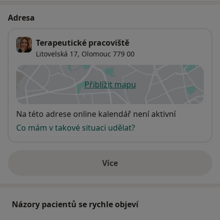
Adresa
Terapeutické pracoviště
Litovelská 17,
Olomouc
779 00
Přiblížit mapu
se otevře v nové záložce
Dostupnost
Na této adrese online kalendář není aktivní
Co mám v takové situaci udělat?
Více
o adrese
Názory pacientů se rychle objeví