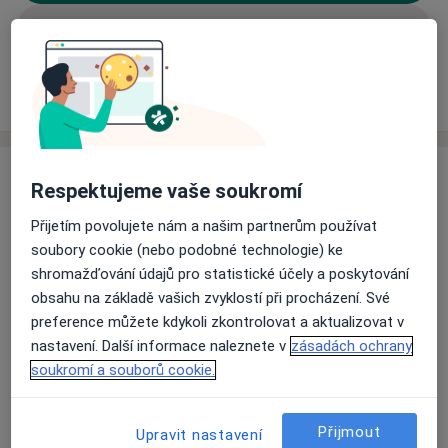
Rezervovat termín
Zkušenosti
Ceník
Adresy
Názory pacientů
Zkušenosti
Respektujeme vaše soukromí
Jsem terapeutka a adiktoložka specializující se na
Přijetím povolujete nám a našim partnerům používat
psychoanalytickou psychoterapii. Nabízím individuální
soubory cookie (nebo podobné technologie) ke
terapii pro dospělé a dospívající, kteří se potýkají se
shromažďování údajů pro statistické účely a poskytování
závislostmi, úzkostmi, depresemi, problémy ve
obsahu na základě vašich zvyklostí při procházení. Své
vztazích, nebo se chtějí věnovat osobnímu rozvoji. V
preference můžete kdykoli zkontrolovat a aktualizovat v
bezpečném a důvěrném prostředí Vám pomohu lépe
nastavení. Další informace naleznete v
zásadách ochrany
porozumět sobě samým a najít nové cesty k řešení
soukromí a souborů cookie.
životních výzev. Nabízím online terapii nebo osobní
O mně
Více
setkávání v Olomouci.
Odborník na:
Přijmout
Upravit nastavení