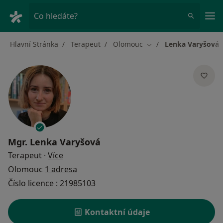
Hla
Co hledáte?
Hlavní Stránka
Terapeut
Olomouc
Lenka Varyšová
Změna města
Mgr.
Lenka Varyšová
o specializacích
Terapeut
·
Více
Olomouc
1 adresa
Číslo licence : 21985103
Kontaktní údaje