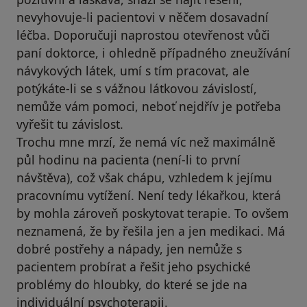
nevyhovuje-li pacientovi v něčem dosavadní
léčba. Doporučuji naprostou otevřenost vůči
paní doktorce, i ohledně případného zneužívání
návykových látek, umí s tím pracovat, ale
potýkáte-li se s vážnou látkovou závislostí,
nemůže vám pomoci, neboť nejdřív je potřeba
vyřešit tu závislost.
Trochu mne mrzí, že nemá víc než maximálně
půl hodinu na pacienta (není-li to první
návštěva), což však chápu, vzhledem k jejímu
pracovnímu vytížení. Není tedy lékařkou, která
by mohla zároveň poskytovat terapie. To ovšem
neznamená, že by řešila jen a jen medikaci. Má
dobré postřehy a nápady, jen nemůže s
pacientem probírat a řešit jeho psychické
problémy do hloubky, do které se jde na
individuální psychoterapii.