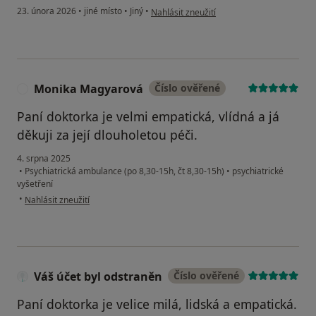
podle názoru uživatele Anastasiia
23. února 2026
•
jiné místo
•
Jiný
•
Nahlásit zneužití
Monika Magyarová
Číslo ověřené
M
Paní doktorka je velmi empatická, vlídná a já
děkuji za její dlouholetou péči.
4. srpna 2025
•
Psychiatrická ambulance (po 8,30-15h, čt 8,30-15h)
•
psychiatrické
vyšetření
podle názoru uživatele Monika Magyarová
•
Nahlásit zneužití
Váš účet byl odstraněn
Číslo ověřené
Paní doktorka je velice milá, lidská a empatická.