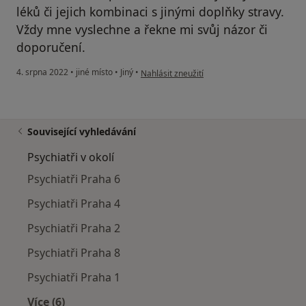
léků či jejich kombinaci s jinými doplňky stravy.
Vždy mne vyslechne a řekne mi svůj názor či
doporučení.
podle názoru uživatele P.N.
4. srpna 2022
•
jiné místo
•
Jiný
•
Nahlásit zneužití
Související vyhledávání
Psychiatři v okolí
Psychiatři Praha 6
Psychiatři Praha 4
Psychiatři Praha 2
Psychiatři Praha 8
Psychiatři Praha 1
Více (6)