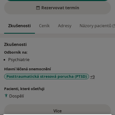
Rezervovat termín
Zkušenosti
Ceník
Adresy
Názory pacientů (
Zkušenosti
Odborník na:
Psychiatrie
Hlavní léčená onemocnění
a11y_sr_m
Posttraumatická stresová porucha (PTSD)
+9
Pacienti, které ošetřuji
Dospělí
Více
o zkušenostech