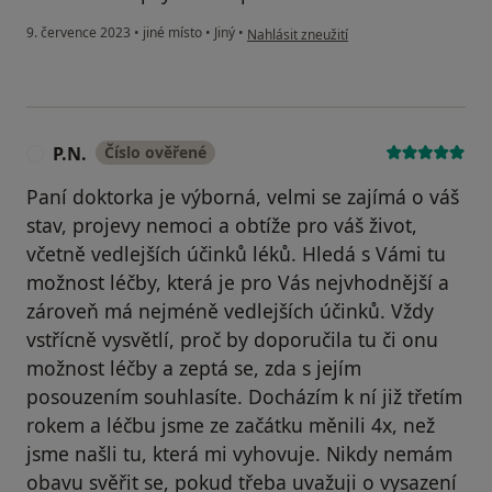
podle názoru uživatele Pacient
9. července 2023
•
jiné místo
•
Jiný
•
Nahlásit zneužití
P.N.
Číslo ověřené
P
Paní doktorka je výborná, velmi se zajímá o váš
stav, projevy nemoci a obtíže pro váš život,
včetně vedlejších účinků léků. Hledá s Vámi tu
možnost léčby, která je pro Vás nejvhodnější a
zároveň má nejméně vedlejších účinků. Vždy
vstřícně vysvětlí, proč by doporučila tu či onu
možnost léčby a zeptá se, zda s jejím
posouzením souhlasíte. Docházím k ní již třetím
rokem a léčbu jsme ze začátku měnili 4x, než
jsme našli tu, která mi vyhovuje. Nikdy nemám
obavu svěřit se, pokud třeba uvažuji o vysazení