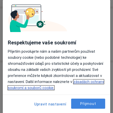
Služby a ceník služeb
Psychiatrické vyšetření
Detaily
Respektujeme vaše soukromí
Jak fungují ceny?
Přijetím povolujete nám a našim partnerům používat
soubory cookie (nebo podobné technologie) ke
shromažďování údajů pro statistické účely a poskytování
Adresa
obsahu na základě vašich zvyklostí při procházení. Své
preference můžete kdykoli zkontrolovat a aktualizovat v
Psychiatrická ambulance (po 8,30-15h, čt
nastavení. Další informace naleznete v
zásadách ochrany
8,30-15h)
soukromí a souborů cookie.
Slovenská 7,
Praha
120 00
Přijmout
Upravit nastavení
Přiblížit mapu
se otevře v nové záložce