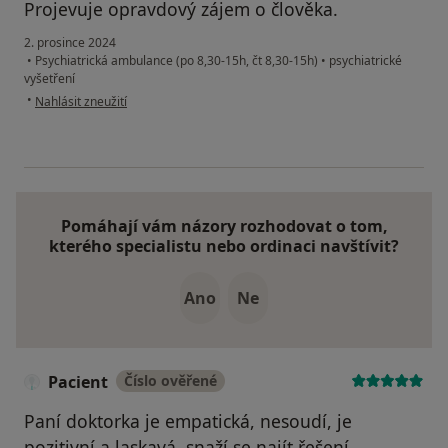
Projevuje opravdový zájem o člověka.
2. prosince 2024
•
Psychiatrická ambulance (po 8,30-15h, čt 8,30-15h)
•
psychiatrické
vyšetření
podle názoru uživatele Váš účet byl odstraněn
•
Nahlásit zneužití
Pomáhají vám názory rozhodovat o tom,
kterého specialistu nebo ordinaci navštívit?
Ano
Ne
Pacient
Číslo ověřené
Paní doktorka je empatická, nesoudí, je
pozitivní a laskavá, snaží se najít řešení,