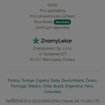
Ceník
Pro specialisty
Pro zdravotnická zařízení
Noa Notes
Novinka
Centrum nápovědy
Kontakt
ZnamyLekar - Hlavní stránka
ZnanyLekarz Sp. z o.o.
ul. Kolejowa 5/7
01-217 Warszawa, Polska
se otevře v nové záložce
se otevře v nové záložce
se otevře v nové záložce
se otevře v nové záložce
se otevře v 
se o
Polska
,
Türkiye
,
España
,
Italia
,
Deutschland
,
Česko
,
se otevře v nové záložce
se otevře v nové záložce
se otevře v nové záložce
se otevře v nové záložc
se otevře v 
se ote
Portugal
,
México
,
Chile
,
Brasil
,
Argentina
,
Perú
,
se otevře v nové záložce
Colombia
NAŘÍZENÍ (EU) 2022/2065 (DSA) článek 24: 15.395.179