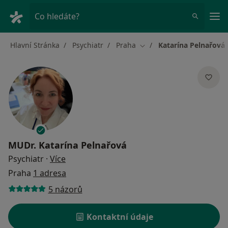
Hla
Co hledáte?
Hlavní Stránka
Psychiatr
Praha
Katarína Pelnařová
Změna města
MUDr.
Katarína Pelnařová
o specializacích
Psychiatr
·
Více
Praha
1 adresa
5 názorů
Kontaktní údaje