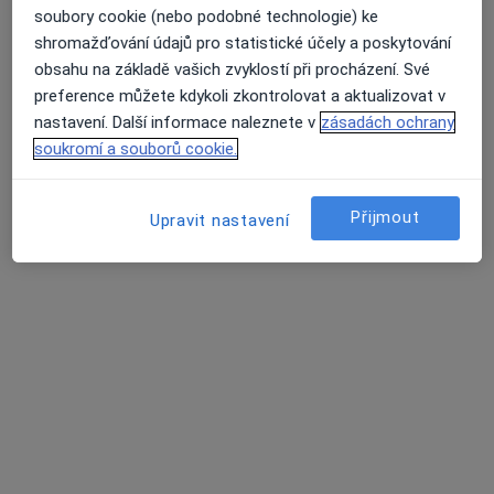
soubory cookie (nebo podobné technologie) ke
Online 1
Online 2
shromažďování údajů pro statistické účely a poskytování
obsahu na základě vašich zvyklostí při procházení. Své
preference můžete kdykoli zkontrolovat a aktualizovat v
Tento specialista nenabízí online rezervaci termínu na této adrese.
nastavení. Další informace naleznete v
zásadách ochrany
soukromí a souborů cookie.
Rezervovat termín
Přijmout
Upravit nastavení
PhDr. Jana Procházková
·
Více
Psychiatr, Psycholog, Psychoterapeut
1 názor