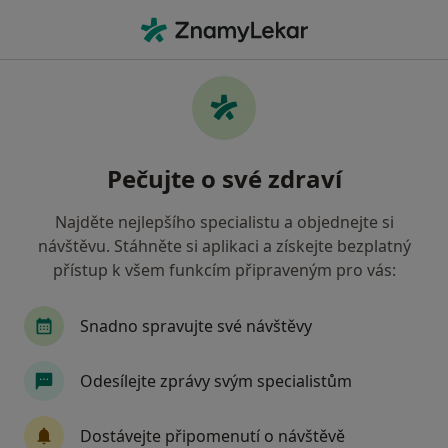
Hla
Psychiatr • Praha 15, Praha, hl město Praha
Filtry
Mapa
Psychiatr, Praha 15, Praha
Pečujte o své zdraví
Jak řadíme výsledky vyhledávání?
Najděte nejlepšího specialistu a objednejte si
návštěvu. Stáhněte si aplikaci a získejte bezplatný
Jakou pojišťovnu máte?
přístup k všem funkcím připraveným pro vás:
Všeobecná zdravotní pojišťovna
Zdravotní poj
Snadno spravujte své návštěvy
Odesílejte zprávy svým specialistům
Dostávejte připomenutí o návštěvě