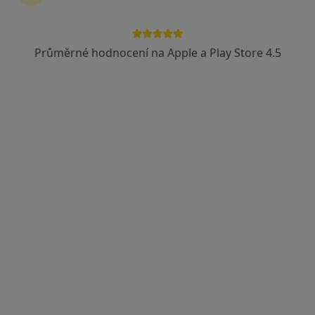
Průměrné hodnocení na Apple a Play Store 4.5
MUDr. Andrea Dutková
·
Více
Psychiatr, Psychoterapeut, Dětský terapeut
11 názorů
Vladimírova 14, Praha
•
Mapa
Andrea Dutková
Individuální psychoterapie
1 800 Kč
Tento specialista nenabízí online rezervaci termínu na této adrese.
Rezervovat termín
K dispozici jsou online konzultace
Specialisté ve vaší oblasti nenabízí osobní návštěvy.
Zkuste místo toho online konzultace.