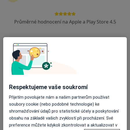
Rezervovat termín
Průměrné hodnocení na Apple a Play Store 4.5
Ceník
Adresy
Názory pacientů (1)
Ceník
Informace o službách a cenách nejsou k dispozici
Tento specialista ještě nepřidával žádné informace o
svých službách.
Respektujeme vaše soukromí
Přijetím povolujete nám a našim partnerům používat
soubory cookie (nebo podobné technologie) ke
Adresy (2)
shromažďování údajů pro statistické účely a poskytování
obsahu na základě vašich zvyklostí při procházení. Své
Adresa 1
Adresa 2
preference můžete kdykoli zkontrolovat a aktualizovat v