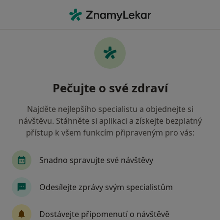
Hla
Co hledáte?
Hlavní Stránka
Psychiatr
Praha
Světlana Neupauer
Změna města
Pečujte o své zdraví
Najděte nejlepšího specialistu a objednejte si
návštěvu. Stáhněte si aplikaci a získejte bezplatný
přístup k všem funkcím připraveným pro vás:
Světlana Neupauerová
o specializacích
Psychiatr
·
Více
Snadno spravujte své návštěvy
Praha
2 adresy
1 názor
Odesílejte zprávy svým specialistům
Kontaktní údaje
Dostávejte připomenutí o návštěvě