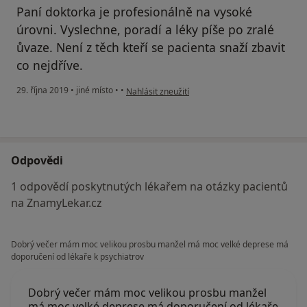
Paní doktorka je profesionálně na vysoké
úrovni. Vyslechne, poradí a léky píše po zralé
ůvaze. Není z těch kteří se pacienta snaží zbavit
co nejdříve.
podle názoru uživatele Váš účet byl odstraněn
29. října 2019
•
jiné místo
•
•
Nahlásit zneužití
Odpovědi
1 odpovědí poskytnutých lékařem na otázky pacientů
na ZnamyLekar.cz
Dobrý večer mám moc velikou prosbu manžel má moc velké deprese má
doporučení od lékaře k psychiatrov
Dobrý večer mám moc velikou prosbu manžel
má moc velké deprese má doporučení od lékaře