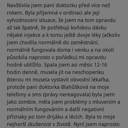
Navštívila jsem paní doktorku před více než
rokem. Byla příjemná v ordinaci ale její
vyhodnocení situace, že jsem na tom opravdu
až tak špatně, že potřebuji koňskou dávku
nějaké injekce a k tomu ještě dvoje léky (ačkoliv
jsem chodila normálně do zaměstnání,
normálně fungovala doma i venku a na okolí
působila naprosto v pořádku) mi opravdu
hodně ublížilo. Spala jsem asi měsíc 12-16
hodin denně, musela jít na neschopenku
(kterou mi musela vystavit obvodní lékařka,
protože paní doktorka Blahůšková na moje
telefony a sms zprávy nereagovala) byla jsem
jako zombie, měla jsem problémy s mluvením a
normálním fungováním a další negativní
příznaky po tom drijáku a lécích. Byla to moje
nejhorší zkušenost v životě. Nyní jsem naprosto