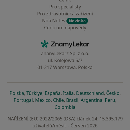
Pro specialisty
Pro zdravotnická zařízení
Noa Notes
Novinka
Centrum nápovědy
Kontakt
ZnamyLekar - Hlavní stránka
ZnanyLekarz Sp. z o.o.
ul. Kolejowa 5/7
01-217 Warszawa, Polska
se otevře v nové záložce
se otevře v nové záložce
se otevře v nové záložce
se otevře v nové záložce
se otevře v 
se o
Polska
,
Türkiye
,
España
,
Italia
,
Deutschland
,
Česko
,
se otevře v nové záložce
se otevře v nové záložce
se otevře v nové záložce
se otevře v nové záložc
se otevře v 
se ote
Portugal
,
México
,
Chile
,
Brasil
,
Argentina
,
Perú
,
se otevře v nové záložce
Colombia
NAŘÍZENÍ (EU) 2022/2065 (DSA) článek 24: 15.395.179
uživatelů/měsíc - Červen 2026