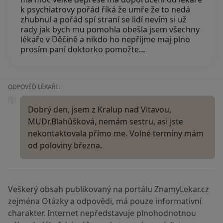
k psychiatrovy pořád říká že umře že to nedá
zhubnul a pořád spí straní se lidí nevím si už
rady jak bych mu pomohla obešla jsem všechny
lékaře v Děčíně a nikdo ho nepříjme maj plno
prosím paní doktorko pomožte…
ODPOVĚĎ LÉKAŘE:
Dobrý den, jsem z Kralup nad Vltavou,
MUDr.Blahůšková, nemám sestru, asi jste
nekontaktovala přímo me. Volné termíny mám
od poloviny března.
Veškerý obsah publikovaný na portálu ZnamyLekar.cz
zejména Otázky a odpovědi, má pouze informativní
charakter. Internet nepředstavuje plnohodnotnou