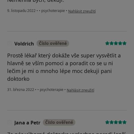
podle názoru uživatele N.D.
9. listopadu 2022
•
•
psychoterapie
•
Nahlásit zneužití
Voldrich
Číslo ověřené
V
Prostě lékař který dokáže vše super vysvětlit a
hlavně se vším pomoci a poradit co se u ni
lečim je mi o mnoho lépe moc dekuji pani
doktorko
podle názoru uživatele Voldrich
31. března 2022
•
•
psychoterapie
•
Nahlásit zneužití
Jana a Petr
Číslo ověřené
J