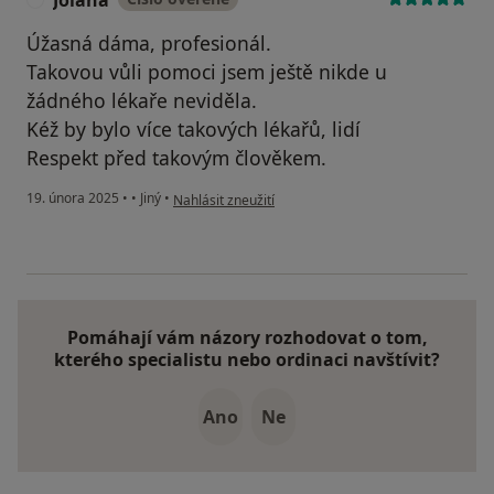
Jolana
Úžasná dáma, profesionál.
Takovou vůli pomoci jsem ještě nikde u
žádného lékaře neviděla.
Kéž by bylo více takových lékařů, lidí
Respekt před takovým člověkem.
podle názoru uživatele Jolana
19. února 2025
•
•
Jiný
•
Nahlásit zneužití
Pomáhají vám názory rozhodovat o tom,
kterého specialistu nebo ordinaci navštívit?
Ano
Ne