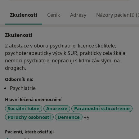
Zkušenosti
Ceník
Adresy
Názory pacientů (
Zkušenosti
2 atestace v oboru psychiatrie, licence školitele,
psychoterapeuticky výcvik SUR, prakticky cela škála
nemoci psychiatrie, nepracuji s lidmi závislými na
drogách.
Odborník na:
Psychiatrie
Hlavní léčená onemocnění
Sociální fobie
Anorexie
Paranoidní schizofrenie
a11y_sr_more_diseas
Poruchy osobnosti
Demence
+5
Pacienti, které ošetřuji