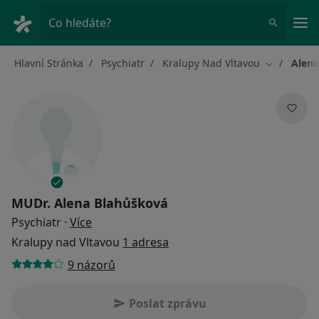
Hla
Co hledáte?
Hlavní Stránka
Psychiatr
Kralupy Nad Vltavou
Alena
Změna měs
MUDr.
Alena Blahůšková
o specializacích
Psychiatr
·
Více
Kralupy nad Vltavou
1 adresa
9 názorů
Poslat zprávu