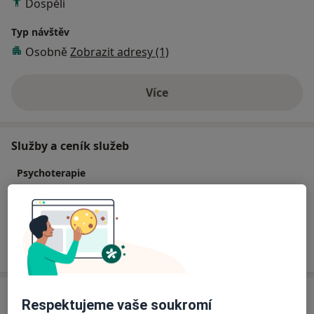
Dospělí
Typ návštěv
Osobně
Zobrazit adresy (1)
Více
o zkušenostech
Služby a ceník služeb
Psychoterapie
Detaily
Jak fungují ceny?
Adresa
Respektujeme vaše soukromí