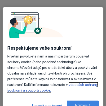
PhDr. Pavel Kozelka
·
Více
Psycholog, Psychoterapeut
9 názorů
Rezidence Rosa, Střelničná 1680/8, Praha 8 – Kobylisy, Praha
•
Mapa
Individuální psychoterapie, Pavel Kozelka - psycholog
Respektujeme vaše soukromí
Psychologické poradenství
1 000 Kč
Přijetím povolujete nám a našim partnerům používat
Tento specialista nenabízí online rezervaci termínu na této adrese.
soubory cookie (nebo podobné technologie) ke
Rezervovat termín
shromažďování údajů pro statistické účely a poskytování
obsahu na základě vašich zvyklostí při procházení. Své
preference můžete kdykoli zkontrolovat a aktualizovat v
nastavení. Další informace naleznete v
zásadách ochrany
soukromí a souborů cookie.
Přijmout
Upravit nastavení