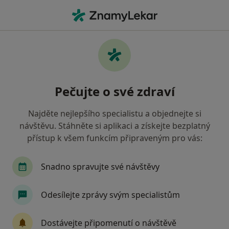
Hla
Poruchy Spánku • Kralupy nad Vltavou, středočeský
Filtry
• 1
Mapa
Poruchy spánku Kralupy nad Vltavou
Pečujte o své zdraví
Jak řadíme výsledky vyhledávání?
Najděte nejlepšího specialistu a objednejte si
návštěvu. Stáhněte si aplikaci a získejte bezplatný
Jakého specialistu hledáte?
přístup k všem funkcím připraveným pro vás:
Psycholog
Psychiatr
Psychoterapeut
Snadno spravujte své návštěvy
Odesílejte zprávy svým specialistům
Dostávejte připomenutí o návštěvě