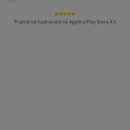
Průměrné hodnocení na Apple a Play Store 4.5
Mgr. Radka Matesová
·
Více
Psychoterapeut, Psycholog, Dětský psycholog
35 názorů
Na Úbočí 12, Praha
•
Mapa
Terapie Koučink Praha 8
Individuální psychoterapie
1 500 Kč
Tento specialista nenabízí online rezervaci termínu na této adrese.
Rezervovat termín