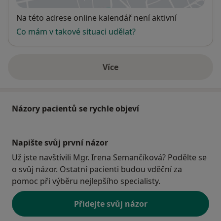
Dostupnost
Na této adrese online kalendář není aktivní
Co mám v takové situaci udělat?
Více
o adrese
Názory pacientů se rychle objeví
Napište svůj první názor
Už jste navštívili Mgr. Irena Semančíková? Podělte se
o svůj názor. Ostatní pacienti budou vděční za
pomoc při výběru nejlepšího specialisty.
Přidejte svůj názor