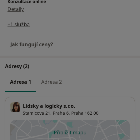
Konzultace online
Detaily
+1 služba
Jak fungují ceny?
Adresy (2)
Adresa 1
Adresa 2
Lidsky a logicky s.r.o.
Stamicova 21,
Praha 6
,
Praha
162 00
Přiblížit mapu
se otevře v nové záložce