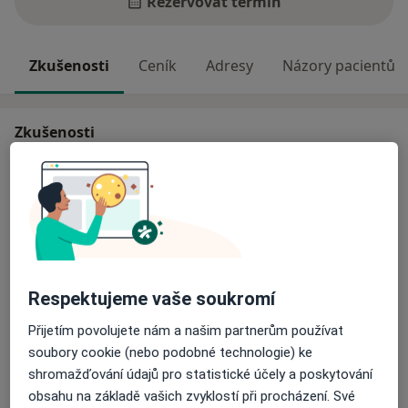
Rezervovat termín
Zkušenosti
Ceník
Adresy
Názory pacientů
Zkušenosti
Klinický psycholog a psychoterapeut pro děti a
dospělé
Hlavní léčená onemocnění
Alkoholismus
Anorexie
Emocionální bolest
a11y_sr_more_diseases
Bulimie
Sociální fobie
+40
Respektujeme vaše soukromí
Pacienti, které ošetřuji
Přijetím povolujete nám a našim partnerům používat
Dospělí (Pouze na některých adresách)
soubory cookie (nebo podobné technologie) ke
shromažďování údajů pro statistické účely a poskytování
Děti od 12 let (Pouze na některých adresách)
obsahu na základě vašich zvyklostí při procházení. Své