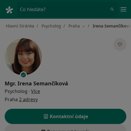
Hla
Co hledáte?
Hlavní Stránka
Psycholog
Praha
Irena Semančíkov
Změna města
Mgr.
Irena Semančíková
o specializacích
Psycholog
·
Více
Praha
2 adresy
Kontaktní údaje