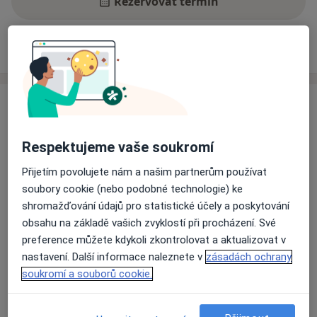
Rezervovat termín
Zkušenosti
Ceník
Adresy
Názory pacientů
Zkušenosti
www.luciefroncova.com
contact@luciefroncova.com
Respektujeme vaše soukromí
Přijetím povolujete nám a našim partnerům používat
Jmenuji se Lucie Froncová,
soubory cookie (nebo podobné technologie) ke
pocházím z Kralup nad Vltavou, ale většinu svého
shromažďování údajů pro statistické účely a poskytování
dosplého života jsem žila v Praze. Odtamtud jsem se
obsahu na základě vašich zvyklostí při procházení. Své
následně přestěhovala za studii do Itálie, následně pak
preference můžete kdykoli zkontrolovat a aktualizovat v
O mně
do Švýcarska.
Více
nastavení. Další informace naleznete v
zásadách ochrany
Hlavní léčená onemocnění
soukromí a souborů cookie.
Vystudovala jsem psychologii na Univerzitě Karlově (s
Poruchy v mezilidských vztazích
Vztahová krize
ročním pobytem na Università degli di Padova) a
Emocionální bolest
Emoční poruchy
aktuálně pracuji jako individuální a párová terapeutka