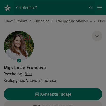
Hla
Co hledáte?
Hlavní Stránka
Psycholog
Kralupy Nad Vltavou
Luci
Změna mě
Mgr.
Lucie Froncová
o specializacích
Psycholog
·
Více
Kralupy nad Vltavou
1 adresa
Kontaktní údaje