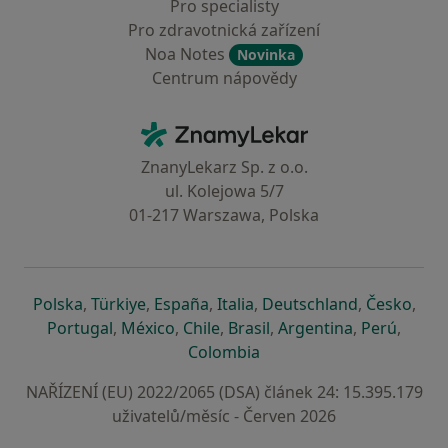
Pro specialisty
Pro zdravotnická zařízení
Noa Notes
Novinka
Centrum nápovědy
Kontakt
ZnamyLekar - Hlavní stránka
ZnanyLekarz Sp. z o.o.
ul. Kolejowa 5/7
01-217 Warszawa, Polska
se otevře v nové záložce
se otevře v nové záložce
se otevře v nové záložce
se otevře v nové záložce
se otevře v 
se o
Polska
,
Türkiye
,
España
,
Italia
,
Deutschland
,
Česko
,
se otevře v nové záložce
se otevře v nové záložce
se otevře v nové záložce
se otevře v nové záložc
se otevře v 
se ote
Portugal
,
México
,
Chile
,
Brasil
,
Argentina
,
Perú
,
se otevře v nové záložce
Colombia
NAŘÍZENÍ (EU) 2022/2065 (DSA) článek 24: 15.395.179
uživatelů/měsíc - Červen 2026