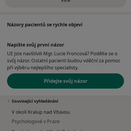
o adrese
Pracuji pod odbornou supervizí (Dipl.KT Beate Albrich,
Mgr. David Navrátil).
Názory pacientů se rychle objeví
Jsem členkou České asociace pro psychoterapii a
Českomoravské psychologické společnosti.
Napište svůj první názor
Jsem také členkou mezinárodního společenství
StillPoint Spaces sdružujícího terapeuty a poradce.
Už jste navštívili Mgr. Lucie Froncová? Podělte se o
svůj názor. Ostatní pacienti budou vděční za pomoc
Pokud byste se o mně chtěli dozvědět více, můžete
při výběru nejlepšího specialisty.
navštívit mé stránky: https://www.luciefroncova.com
Přidejte svůj názor
Související vyhledávání
V okolí Kralup nad Vltavou
Psychologové v Praze