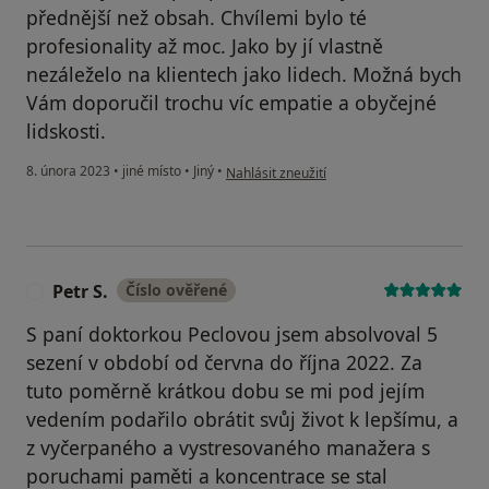
přednější než obsah. Chvílemi bylo té
profesionality až moc. Jako by jí vlastně
nezáleželo na klientech jako lidech. Možná bych
Vám doporučil trochu víc empatie a obyčejné
lidskosti.
podle názoru uživatele Pacient
8. února 2023
•
jiné místo
•
Jiný
•
Nahlásit zneužití
Petr S.
Číslo ověřené
P
S paní doktorkou Peclovou jsem absolvoval 5
sezení v období od června do října 2022. Za
tuto poměrně krátkou dobu se mi pod jejím
vedením podařilo obrátit svůj život k lepšímu, a
z vyčerpaného a vystresovaného manažera s
poruchami paměti a koncentrace se stal