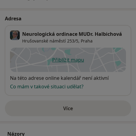
Adresa
Neurologická ordinace MUDr. Halbichová
Hrušovanské náměstí 253/5,
Praha
Přiblížit mapu
se otevře v nové záložce
Dostupnost
Na této adrese online kalendář není aktivní
Co mám v takové situaci udělat?
Více
o adrese
Názory