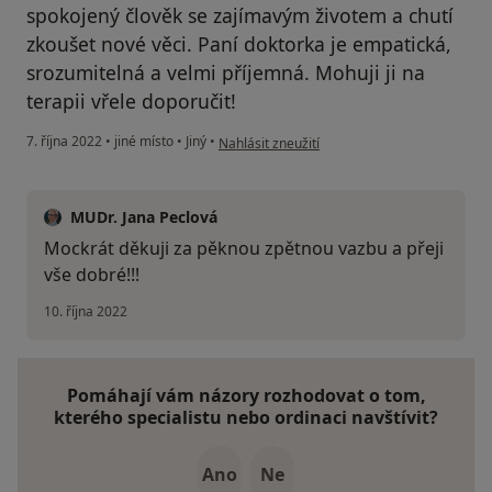
spokojený člověk se zajímavým životem a chutí
zkoušet nové věci. Paní doktorka je empatická,
srozumitelná a velmi příjemná. Mohuji ji na
terapii vřele doporučit!
podle názoru uživatele Petr S.
7. října 2022
•
jiné místo
•
Jiný
•
Nahlásit zneužití
MUDr. Jana Peclová
Mockrát děkuji za pěknou zpětnou vazbu a přeji
vše dobré!!!
10. října 2022
Pomáhají vám názory rozhodovat o tom,
kterého specialistu nebo ordinaci navštívit?
Ano
Ne