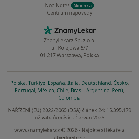
Noa Notes
Novinka
Centrum nápovědy
Kontakt
ZnamyLekar - Hlavní stránka
ZnanyLekarz Sp. z o.o.
ul. Kolejowa 5/7
01-217 Warszawa, Polska
se otevře v nové záložce
se otevře v nové záložce
se otevře v nové záložce
se otevře v nové záložce
se otevře v 
se o
Polska
,
Türkiye
,
España
,
Italia
,
Deutschland
,
Česko
,
se otevře v nové záložce
se otevře v nové záložce
se otevře v nové záložce
se otevře v nové záložc
se otevře v 
se ote
Portugal
,
México
,
Chile
,
Brasil
,
Argentina
,
Perú
,
se otevře v nové záložce
Colombia
NAŘÍZENÍ (EU) 2022/2065 (DSA) článek 24: 15.395.179
uživatelů/měsíc - Červen 2026
www.znamylekar.cz © 2026 - Najděte si lékaře a
objednejte se