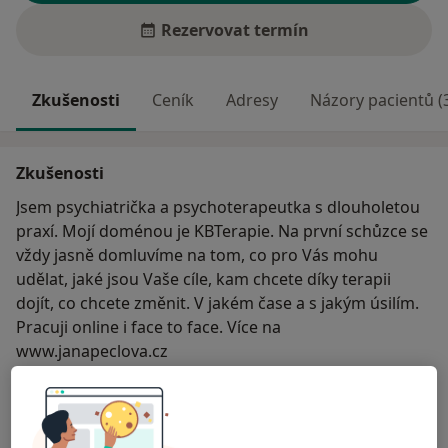
Rezervovat termín
Zkušenosti
Ceník
Adresy
Názory pacientů (
Zkušenosti
Jsem psychiatrička a psychoterapeutka s dlouholetou
praxí. Mojí doménou je KBTerapie. Na první schůzce se
vždy jasně domluvíme na tom, co pro Vás mohu
udělat, jaké jsou Vaše cíle, kam chcete díky terapii
dojít, co chcete změnit. V jakém čase a s jakým úsilím.
Pracuji online i face to face. Více na
www.janapeclova.cz
O mně
Více
Odborník na:
Psychoterapie