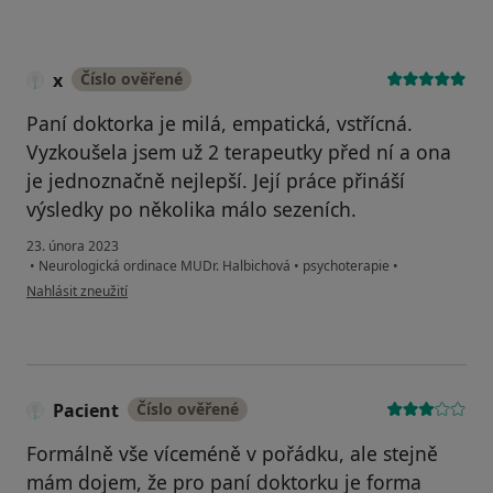
x
Číslo ověřené
Paní doktorka je milá, empatická, vstřícná.
Vyzkoušela jsem už 2 terapeutky před ní a ona
je jednoznačně nejlepší. Její práce přináší
výsledky po několika málo sezeních.
23. února 2023
•
Neurologická ordinace MUDr. Halbichová
•
psychoterapie
•
podle názoru uživatele x
Nahlásit zneužití
Pacient
Číslo ověřené
Formálně vše víceméně v pořádku, ale stejně
mám dojem, že pro paní doktorku je forma