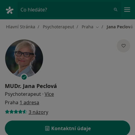
Hla
Co hledáte?
Hlavní Stránka
Psychoterapeut
Praha
Jana Peclová
Změna města
MUDr.
Jana Peclová
o specializacích
Psychoterapeut
·
Více
Praha
1 adresa
3 názory
Kontaktní údaje