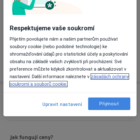
Hlavní léčená onemocnění
Nízké sebevědomí
Závislosti
Obavy
a11y_sr_more_disea
Pracovní krize
Sociální fobie
+14
Respektujeme vaše soukromí
Přijetím povolujete nám a našim partnerům používat
Pacienti, které ošetřuji
soubory cookie (nebo podobné technologie) ke
Dospělí
shromažďování údajů pro statistické účely a poskytování
obsahu na základě vašich zvyklostí při procházení. Své
Více
preference můžete kdykoli zkontrolovat a aktualizovat v
o zkušenostech
nastavení. Další informace naleznete v
zásadách ochrany
soukromí a souborů cookie.
Služby a ceník služeb
Přijmout
Psychoterapie
Upravit nastavení
1 000 Kč
Detaily
Jak fungují ceny?