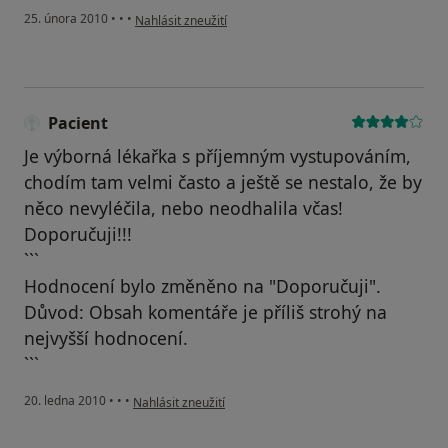
podle názoru uživatele Pacient
25. února 2010
•
•
•
Nahlásit zneužití
Pacient
Je výborná lékařka s příjemným vystupováním,
chodím tam velmi často a ještě se nestalo, že by
něco nevyléčila, nebo neodhalila včas!
Doporučuji!!!
```
Hodnocení bylo změněno na "Doporučuji".
Důvod: Obsah komentáře je příliš strohý na
nejvyšší hodnocení.
```
podle názoru uživatele Pacient
20. ledna 2010
•
•
•
Nahlásit zneužití