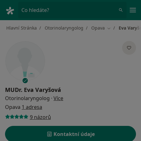
Hla
Co hledáte?
Hlavní Stránka
Otorinolaryngolog
Opava
Eva Varyš
Změna města
MUDr.
Eva Varyšová
o specializacích
Otorinolaryngolog
·
Více
Opava
1 adresa
9 názorů
Kontaktní údaje