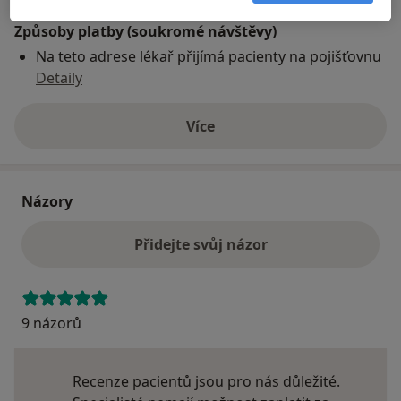
Způsoby platby (soukromé návštěvy)
Na teto adrese lékař přijímá pacienty na pojišťovnu
Detaily
Více
o adrese
Názory
Přidejte svůj názor
9 názorů
Recenze pacientů jsou pro nás důležité.