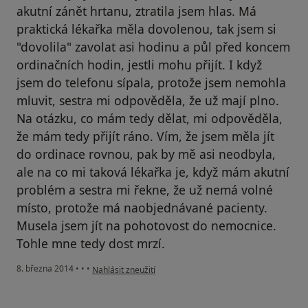
akutní zánět hrtanu, ztratila jsem hlas. Má
praktická lékařka měla dovolenou, tak jsem si
"dovolila" zavolat asi hodinu a půl před koncem
ordinačních hodin, jestli mohu přijít. I když
jsem do telefonu sípala, protože jsem nemohla
mluvit, sestra mi odpověděla, že už mají plno.
Na otázku, co mám tedy dělat, mi odpověděla,
že mám tedy přijít ráno. Vím, že jsem měla jít
do ordinace rovnou, pak by mě asi neodbyla,
ale na co mi taková lékařka je, když mám akutní
problém a sestra mi řekne, že už nemá volné
místo, protože má naobjednávané pacienty.
Musela jsem jít na pohotovost do nemocnice.
Tohle mne tedy dost mrzí.
podle názoru uživatele Váš účet byl odstraněn
8. března 2014
•
•
•
Nahlásit zneužití