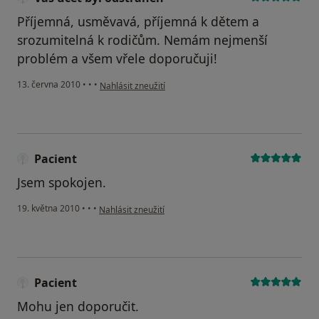
Příjemná, usměvavá, příjemná k dětem a
srozumitelná k rodičům. Nemám nejmenší
problém a všem vřele doporučuji!
podle názoru uživatele Váš účet byl odstraněn
13. června 2010
•
•
•
Nahlásit zneužití
Pacient
Jsem spokojen.
podle názoru uživatele Pacient
19. května 2010
•
•
•
Nahlásit zneužití
Pacient
Mohu jen doporučit.