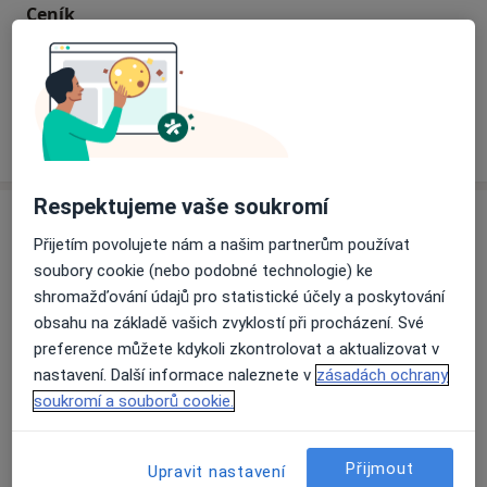
Ceník
Informace o službách a cenách nejsou k dispozici
Tento specialista ještě nepřidával žádné informace o
svých službách.
Respektujeme vaše soukromí
Adresa
Přijetím povolujete nám a našim partnerům používat
soubory cookie (nebo podobné technologie) ke
Odborný lékař ušní, nosní, krční
shromažďování údajů pro statistické účely a poskytování
Rybova 5,
Opava
74601
obsahu na základě vašich zvyklostí při procházení. Své
preference můžete kdykoli zkontrolovat a aktualizovat v
Přiblížit mapu
nastavení. Další informace naleznete v
zásadách ochrany
se otevře v nové záložce
soukromí a souborů cookie.
Dostupnost
Na této adrese online kalendář není aktivní
Co mám v takové situaci udělat?
Přijmout
Upravit nastavení