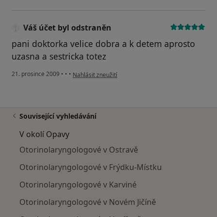
Váš účet byl odstraněn
pani doktorka velice dobra a k detem aprosto
uzasna a sestricka totez
podle názoru uživatele Váš účet byl odstraněn
21. prosince 2009
•
•
•
Nahlásit zneužití
Související vyhledávání
V okolí Opavy
Otorinolaryngologové v Ostravě
Otorinolaryngologové v Frýdku-Místku
Otorinolaryngologové v Karviné
Otorinolaryngologové v Novém Jičíně