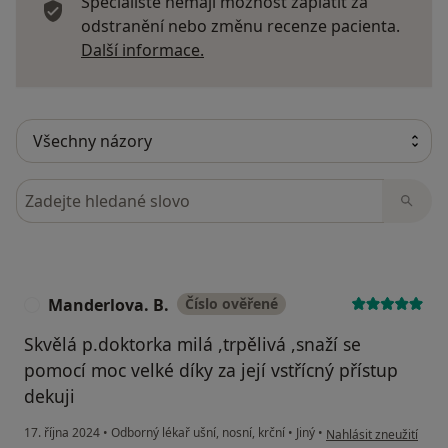
Specialisté nemají možnost zaplatit za
odstranění nebo změnu recenze pacienta.
Další informace o názorech
Další informace.
Hledejte v názorech
Manderlova. B.
Číslo ověřené
M
Skvělá p.doktorka milá ,trpělivá ,snaží se
pomocí moc velké díky za její vstřícný přístup
dekuji
podle názoru uživatel
17. října 2024
•
Odborný lékař ušní, nosní, krční
•
Jiný
•
Nahlásit zneužití