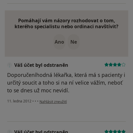
Pomáhají vám názory rozhodovat o tom,
kterého specialistu nebo ordinaci navštívit?
Ano
Ne
Váš účet byl odstraněn
Doporučeníhodná lékařka, která má s pacienty i
určitý soucit a toho si na ní velice vážím, neboť
to se dnes už moc nevidí.
podle názoru uživatele Váš účet byl odstraněn
11. ledna 2012
•
•
•
Nahlásit zneužití
Váš účet byl odstraněn