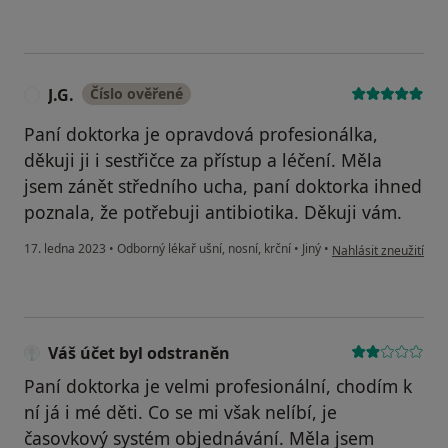
J.G.
Číslo ověřené
J
Paní doktorka je opravdová profesionálka,
děkuji ji i sestřičce za přístup a léčení. Měla
jsem zánět středního ucha, paní doktorka ihned
poznala, že potřebuji antibiotika. Děkuji vám.
podle názoru uživatel
17. ledna 2023
•
Odborný lékař ušní, nosní, krční
•
Jiný
•
Nahlásit zneužití
Váš účet byl odstraněn
Paní doktorka je velmi profesionální, chodím k
ní já i mé děti. Co se mi však nelíbí, je
časovkový systém objednávání. Měla jsem