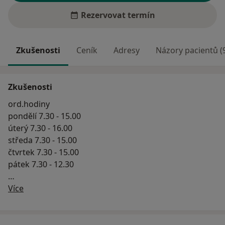
Rezervovat termín
Zkušenosti
Ceník
Adresy
Názory pacientů (
Zkušenosti
ord.hodiny
pondělí 7.30 - 15.00
úterý 7.30 - 16.00
středa 7.30 - 15.00
čtvrtek 7.30 - 15.00
pátek 7.30 - 12.30
O mně
Nutnost objednání!
Více
Objednací doba podle potíží i dle vytížení lékaře i do 1
hodiny.