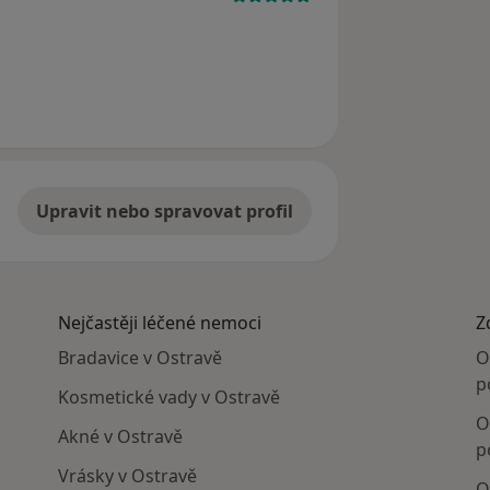
Upravit nebo spravovat profil
Nejčastěji léčené nemoci
Z
Bradavice v Ostravě
O
p
Kosmetické vady v Ostravě
O
Akné v Ostravě
p
Vrásky v Ostravě
O