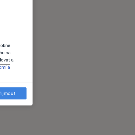
dobné
ahu na
lovat a
omí a
řijmout