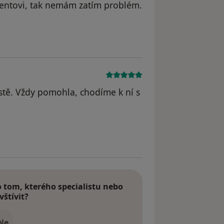
cientovi, tak nemám zatím problém.
odstraněn
stě. Vždy pomohla, chodíme k ní s
dstraněn
tom, kterého specialistu nebo
vštívit?
Ne