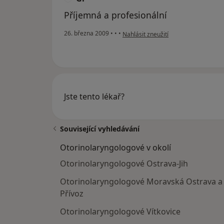
Příjemná a profesionální
podle názoru uživatele Gl
26. března 2009
•
•
•
Nahlásit zneužití
Jste tento lékař?
Související vyhledávání
Otorinolaryngologové v okolí
Otorinolaryngologové Ostrava-Jih
Otorinolaryngologové Moravská Ostrava a
Přívoz
Otorinolaryngologové Vítkovice