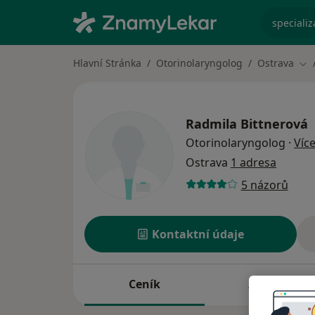
specializ
Hlavní Stránka
Otorinolaryngolog
Ostrava
Zm
Radmila Bittnerová
Otorinolaryngolog
·
Víc
Ostrava
1 adresa
5 názorů
Kontaktní údaje
Ceník
Adresy