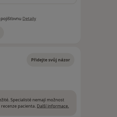
 pojišťovnu
Detaily
adrese
Přidejte svůj názor
žité. Specialisté nemají možnost
Další informace o názor
 recenze pacienta.
Další informace.