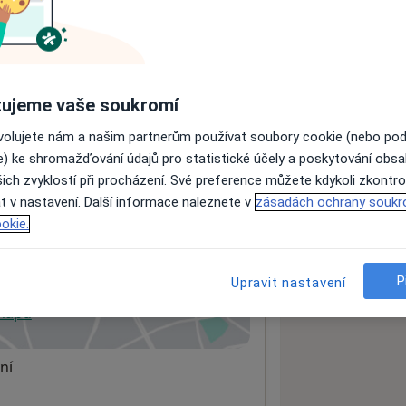
ách nejsou k dispozici
ádné informace o svých službách.
ujeme vaše soukromí
ovolujete nám a našim partnerům používat soubory cookie (nebo po
e) ke shromažďování údajů pro statistické účely a poskytování obs
ich zvyklostí při procházení. Své preference můžete kdykoli zkontro
t v nastavení. Další informace naleznete v
zásadách ochrany soukr
okie.
P
Upravit nastavení
 mapu
 otevře v nové záložce
ní