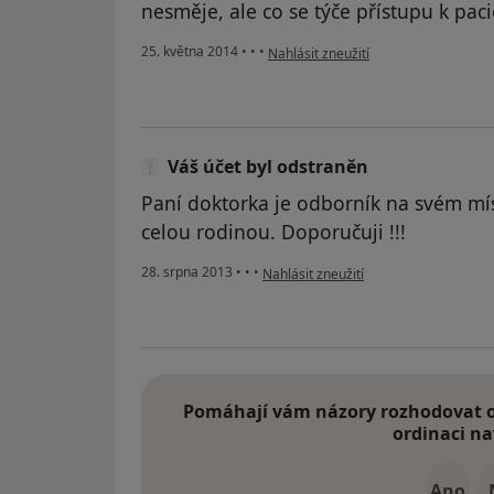
nesměje, ale co se týče přístupu k pa
podle názoru uživatele Váš účet byl 
25. května 2014
•
•
•
Nahlásit zneužití
Váš účet byl odstraněn
Paní doktorka je odborník na svém mí
celou rodinou. Doporučuji !!!
podle názoru uživatele Váš účet byl o
28. srpna 2013
•
•
•
Nahlásit zneužití
Pomáhají vám názory rozhodovat o 
ordinaci na
Ano