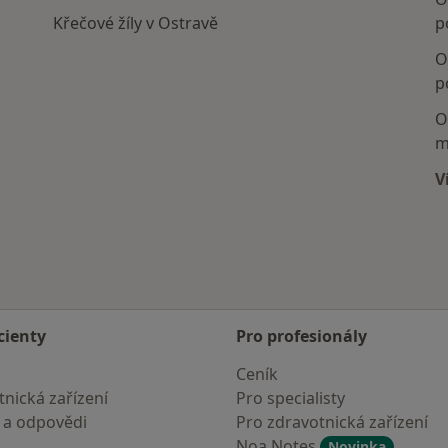
Křečové žíly v Ostravě
p
O
p
O
m
V
cienty
Pro profesionály
Ceník
nická zařízení
Pro specialisty
 a odpovědi
Pro zdravotnická zařízení
Noa Notes
Novinka