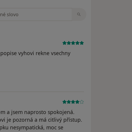
zorech
i popise vyhovi rekne vsechny
traněn
em a jsem naprosto spokojená.
i je pozorná a má citlivý přístup.
apku nesympatická, moc se