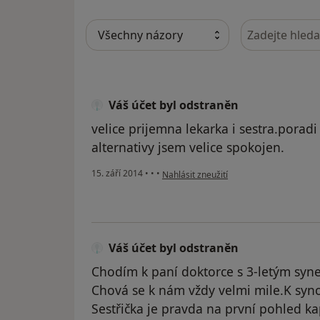
Hledejte v ná
Váš účet byl odstraněn
velice prijemna lekarka i sestra.porad
alternativy jsem velice spokojen.
podle názoru uživatele Váš účet byl ods
15. září 2014
•
•
•
Nahlásit zneužití
Váš účet byl odstraněn
Chodím k paní doktorce s 3-letým syn
Chová se k nám vždy velmi mile.K synov
Sestřička je pravda na první pohled k