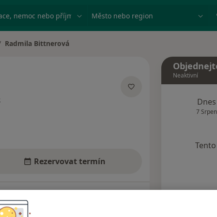
ace, nemoc nebo příjmení
Město nebo region
Radmila Bittnerová
ěna města
Objednejt
Neaktivní
o specializacích
e
Dnes
7 Srpen
Tento 
Rezervovat termín
Názory pacientů (5)