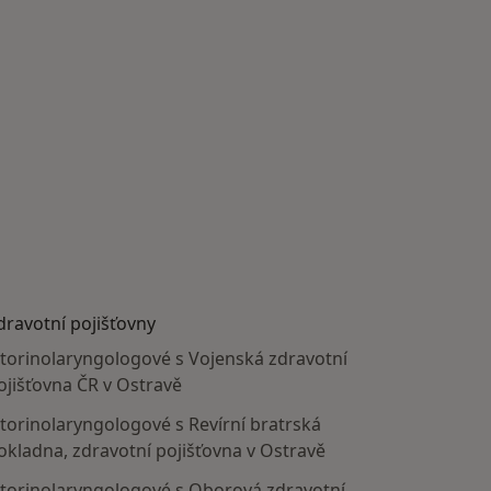
dravotní pojišťovny
torinolaryngologové s Vojenská zdravotní
ojišťovna ČR v Ostravě
torinolaryngologové s Revírní bratrská
okladna, zdravotní pojišťovna v Ostravě
torinolaryngologové s Oborová zdravotní