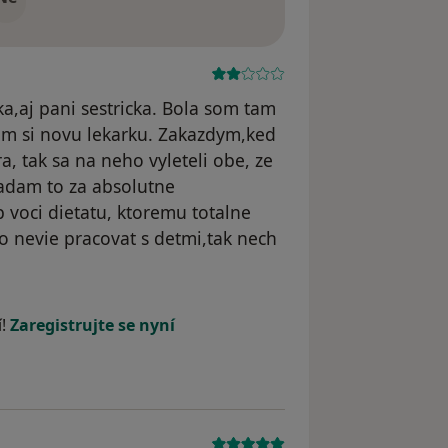
ka,aj pani sestricka. Bola som tam
am si novu lekarku. Zakazdym,ked
ra, tak sa na neho vyleteli obe, ze
ladam to za absolutne
 voci dietatu, ktoremu totalne
o nevie pracovat s detmi,tak nech
odstraněn
í!
Zaregistrujte se nyní