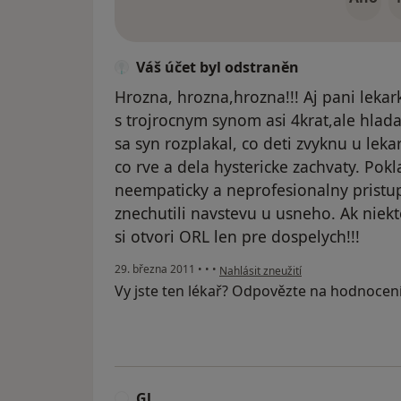
Váš účet byl odstraněn
Hrozna, hrozna,hrozna!!! Aj pani lekar
s trojrocnym synom asi 4krat,ale hlad
sa syn rozplakal, co deti zvyknu u leka
co rve a dela hystericke zachvaty. Pok
neempaticky a neprofesionalny pristup
znechutili navstevu u usneho. Ak niekt
si otvori ORL len pre dospelych!!!
podle názoru uživatele Váš účet byl 
29. března 2011
•
•
•
Nahlásit zneužití
Vy jste ten lékař? Odpovězte na hodnocen
Gl
G