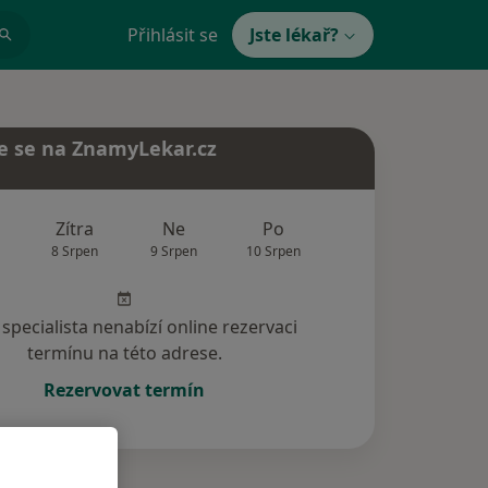
Přihlásit se
Jste lékař?
e se na ZnamyLekar.cz
Zítra
Ne
Po
Út
St
8 Srpen
9 Srpen
10 Srpen
11 Srpen
12 Srp
specialista nenabízí online rezervaci
termínu na této adrese.
Rezervovat termín