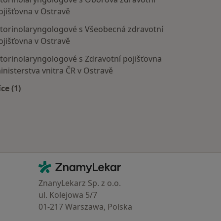
ojišťovna v Ostravě
torinolaryngologové s Všeobecná zdravotní
ojišťovna v Ostravě
torinolaryngologové s Zdravotní pojišťovna
inisterstva vnitra ČR v Ostravě
íce (1)
Více v kategorii: Zdravotní pojišťovny
Kontakt
ZnamyLekar - Hlavní stránka
ZnanyLekarz Sp. z o.o.
ul. Kolejowa 5/7
01-217 Warszawa, Polska