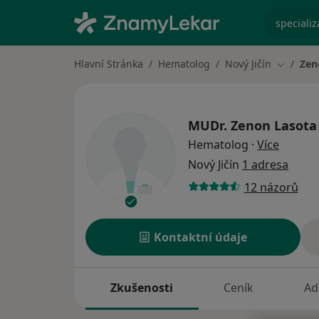
specializ
Hlavní Stránka
Hematolog
Nový Jičín
Zen
Změna m
MUDr.
Zenon Lasota
o speci
Hematolog
·
Více
Nový Jičín
1 adresa
12 názorů
Kontaktní údaje
Zkušenosti
Ceník
Ad