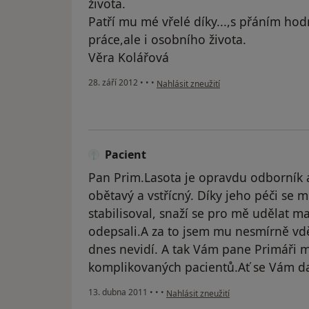
života.
Patří mu mé vřelé díky...,s přáním ho
práce,ale i osobního života.
Věra Kolářová
podle názoru uživatele Váš účet byl ods
28. září 2012
•
•
•
Nahlásit zneužití
Pacient
Pan Prim.Lasota je opravdu odborník a
obětavý a vstřícný. Díky jeho péči se 
stabilisoval, snaží se pro mě udělat m
odepsali.A za to jsem mu nesmírně vděč
dnes nevidí. A tak Vám pane Primáři m
komplikovaných pacientů.Ať se Vám da
podle názoru uživatele Pacient
13. dubna 2011
•
•
•
Nahlásit zneužití