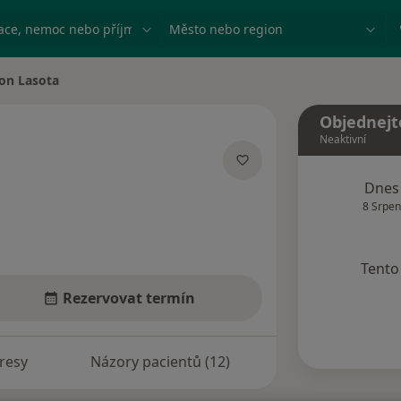
ace, nemoc nebo příjmení
Město nebo region
on Lasota
ěsta
Objednejt
Neaktivní
alizacích
Dnes
8 Srpen
Tento 
Rezervovat termín
resy
Názory pacientů (12)