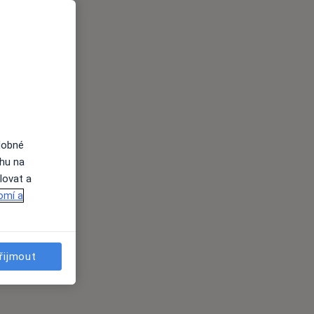
dobné
ahu na
lovat a
omí a
řijmout