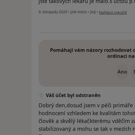
jste takovych lekaru je malo.s uctou p
podle názoru uživatel
9. listopadu 2020
•
jiné místo
•
Jiný
•
Nahlásit zneužití
Pomáhají vám názory rozhodovat o 
ordinaci na
Ano
Váš účet byl odstraněn
Dobrý den,dosud jsem v péči primáře
hodnocení vzhledem ke kvalitám tohot
člověk a skvělý lékař,kterému vděčím z
stabilizovaný a mohu se tak v mezích 