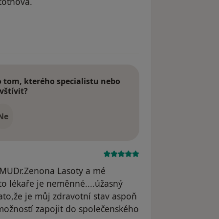
.tothova.
e kvetoslava tothova
tom, kterého specialistu nebo
vštívit?
Ne
 MUDr.Zenona Lasoty a mé
o lékaře je neměnné....úžasný
ato,že je můj zdravotní stav aspoň
možností zapojit do společenského