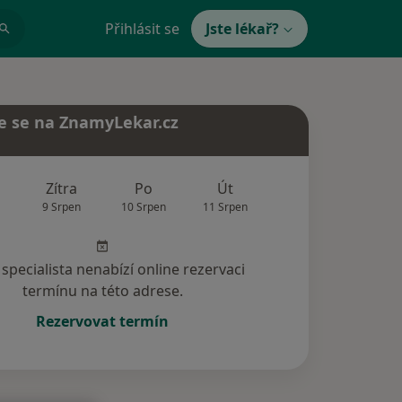
Přihlásit se
Jste lékař?
e se na ZnamyLekar.cz
Zítra
Po
Út
St
Čt
9 Srpen
10 Srpen
11 Srpen
12 Srpen
13 Srp
specialista nenabízí online rezervaci
termínu na této adrese.
Rezervovat termín