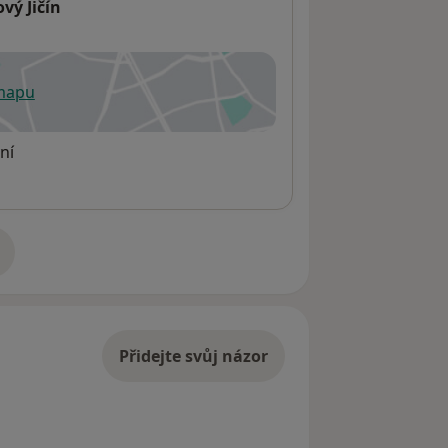
vý Jičín
 mapu
 otevře v nové záložce
ní
adrese
Přidejte svůj názor