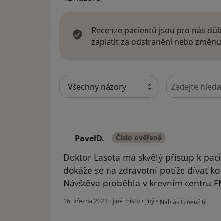
Recenze pacientů jsou pro nás důle
zaplatit za odstranění nebo změnu
Hledejte v ná
PavelD.
Číslo ověřené
P
Doktor Lasota má skvělý přístup k pac
dokáže se na zdravotní potíže dívat k
Návštěva proběhla v krevním centru F
podle názoru uživatel
16. března 2023
•
jiné místo
•
Jiný
•
Nahlásit zneužití