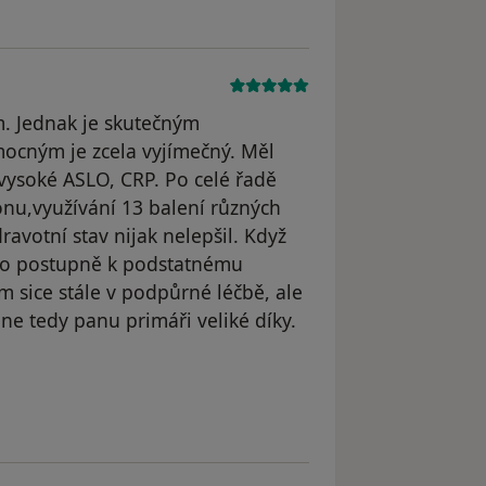
m. Jednak je skutečným
ocným je zcela vyjímečný. Měl
ysoké ASLO, CRP. Po celé řadě
nu,využívání 13 balení různých
ravotní stav nijak nelepšil. Když
šlo postupně k podstatnému
m sice stále v podpůrné léčbě, ale
mne tedy panu primáři veliké díky.