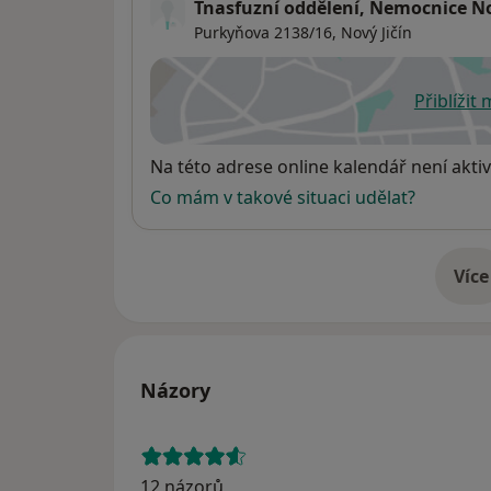
Tnasfuzní oddělení, Nemocnice No
Purkyňova 2138/16,
Nový Jičín
Přiblížit
se
Dostupnost
Na této adrese online kalendář není aktiv
Co mám v takové situaci udělat?
Více
o 
Názory
12 názorů