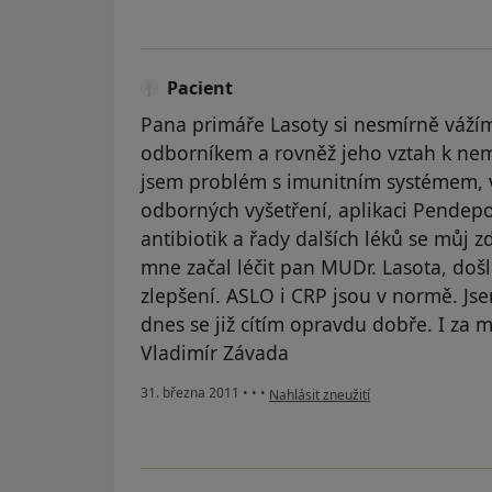
Pacient
Pana primáře Lasoty si nesmírně váží
odborníkem a rovněž jeho vztah k nem
jsem problém s imunitním systémem, v
odborných vyšetření, aplikaci Pendepo
antibiotik a řady dalších léků se můj zd
mne začal léčit pan MUDr. Lasota, do
zlepšení. ASLO i CRP jsou v normě. Jse
dnes se již cítím opravdu dobře. I za 
Vladimír Závada
podle názoru uživatele Pacient
31. března 2011
•
•
•
Nahlásit zneužití