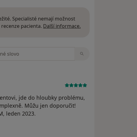
žité. Specialisté nemají možnost
Další informace o názor
 recenze pacienta.
Další informace.
zorech
ientovi, jde do hloubky problému,
omplexně. Můžu jen doporučit!
M, leden 2023.
e PavelD.