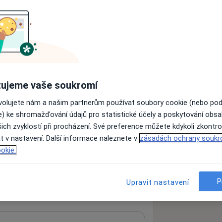
zkušenostech
ujeme vaše soukromí
ovolujete nám a našim partnerům používat soubory cookie (nebo po
e) ke shromažďování údajů pro statistické účely a poskytování obs
ich zvyklostí při procházení. Své preference můžete kdykoli zkontro
ách nejsou k dispozici
t v nastavení. Další informace naleznete v
zásadách ochrany soukr
ádné informace o svých službách.
okie.
P
Upravit nastavení