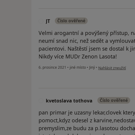
JT
Číslo ověřené
J
Velmi arogantní a povýšený přístup, na
neumí snad nic, než sedět a vymlouva
pacientovi. Naštěstí jsem se dostal k 
Nikdy více MUDr Zenon Lasota!
podle názoru uživatele
6. prosince 2021
•
jiné místo
•
Jiný
•
Nahlásit zneužití
kvetoslava tothova
Číslo ověřené
K
pan primar je uzasny lekar,clovek kt
pomoct,kdyz odesel z karvine,nedosta
premyslim,ze budu za p.lasotou dochaz