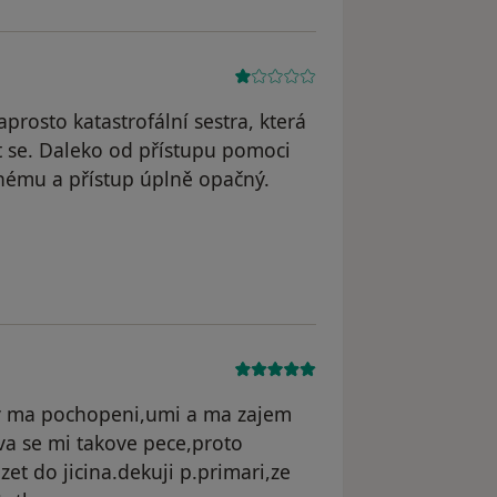
prosto katastrofální sestra, která
t se. Daleko od přístupu pomoci
jinému a přístup úplně opačný.
 JT
ery ma pochopeni,umi a ma zajem
va se mi takove pece,proto
et do jicina.dekuji p.primari,ze