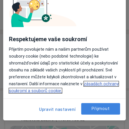
Rezervovat termín
Ceník
Adresy
Názory pacientů
Respektujeme vaše soukromí
Ceník
Přijetím povolujete nám a našim partnerům používat
Informace o službách a cenách nejsou k dispozici
soubory cookie (nebo podobné technologie) ke
Tento specialista ještě nepřidával žádné informace o
shromažďování údajů pro statistické účely a poskytování
svých službách.
obsahu na základě vašich zvyklostí při procházení. Své
preference můžete kdykoli zkontrolovat a aktualizovat v
nastavení. Další informace naleznete v
zásadách ochrany
soukromí a souborů cookie.
Adresa
Přijmout
Upravit nastavení
Ordinace
Kozlovská 2829/51,
Přerov
750 02