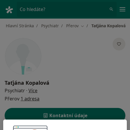
Hla
Co hledáte?
Hlavní Stránka
Psychiatr
Přerov
Taťjána Kopalová
Změna města
Taťjána Kopalová
o specializacích
Psychiatr
·
Více
Přerov
1 adresa
Kontaktní údaje