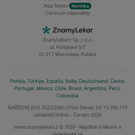
Noa Notes
Novinka
Centrum nápovědy
Kontakt
ZnamyLekar - Hlavní stránka
ZnanyLekarz Sp. z o.o.
ul. Kolejowa 5/7
01-217 Warszawa, Polska
se otevře v nové záložce
se otevře v nové záložce
se otevře v nové záložce
se otevře v nové záložce
se otevře v 
se o
Polska
,
Türkiye
,
España
,
Italia
,
Deutschland
,
Česko
,
se otevře v nové záložce
se otevře v nové záložce
se otevře v nové záložce
se otevře v nové záložc
se otevře v 
se ote
Portugal
,
México
,
Chile
,
Brasil
,
Argentina
,
Perú
,
se otevře v nové záložce
Colombia
NAŘÍZENÍ (EU) 2022/2065 (DSA) článek 24: 15.395.179
uživatelů/měsíc - Červen 2026
www.znamylekar.cz © 2026 - Najděte si lékaře a
objednejte se