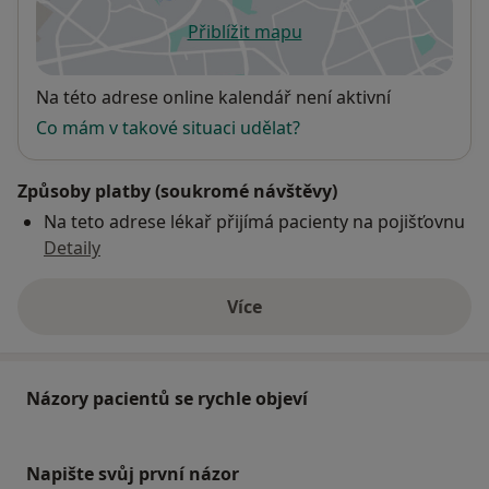
Přiblížit mapu
se otevře v nové záložce
Dostupnost
Na této adrese online kalendář není aktivní
Co mám v takové situaci udělat?
Způsoby platby (soukromé návštěvy)
Na teto adrese lékař přijímá pacienty na pojišťovnu
Detaily
Více
o adrese
Názory pacientů se rychle objeví
Napište svůj první názor