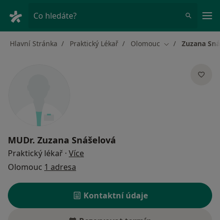
Hla
Co hledáte?
Hlavní Stránka
Praktický Lékař
Olomouc
Zuzana Sná
Změna města
MUDr.
Zuzana Snášelová
o specializacích
Praktický lékař
·
Více
Olomouc
1 adresa
Kontaktní údaje