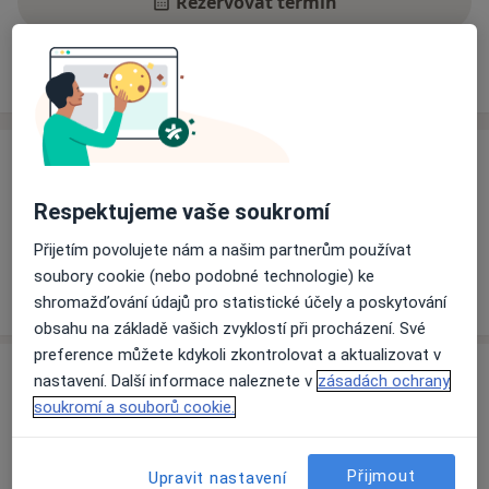
Rezervovat termín
Ceník
Adresy
Názory pacientů
Ceník
Informace o službách a cenách nejsou k dispozici
Respektujeme vaše soukromí
Tento specialista ještě nepřidával žádné informace o
Přijetím povolujete nám a našim partnerům používat
svých službách.
soubory cookie (nebo podobné technologie) ke
shromažďování údajů pro statistické účely a poskytování
obsahu na základě vašich zvyklostí při procházení. Své
preference můžete kdykoli zkontrolovat a aktualizovat v
Adresa
nastavení. Další informace naleznete v
zásadách ochrany
soukromí a souborů cookie.
Ordinace
Dobnerova 718/26,
Olomouc
779 00
Přijmout
Upravit nastavení