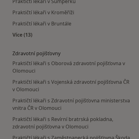
Praktičtí lékaři v Šumperku
Praktičtí lékaři v Kroměříži
Praktičtí lékaři v Bruntále
Více (13)
Více v kategorii: V okolí Olomouce
Zdravotní pojišťovny
Praktičtí lékaři s Oborová zdravotní pojišťovna v
Olomouci
Praktičtí lékaři s Vojenská zdravotní pojišťovna ČR
v Olomouci
Praktičtí lékaři s Zdravotní pojišťovna ministerstva
vnitra ČR v Olomouci
Praktičtí lékaři s Revírní bratrská pokladna,
zdravotní pojišťovna v Olomouci
Praktičtí lékaři s Zaměstnanecká pojišťovna Škoda