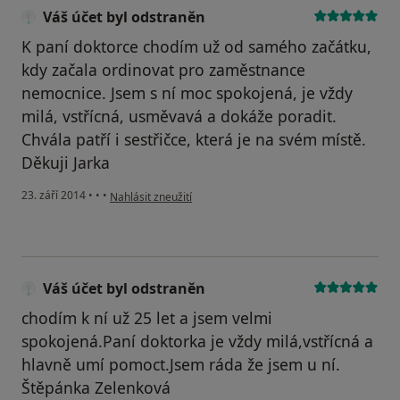
Váš účet byl odstraněn
K paní doktorce chodím už od samého začátku,
kdy začala ordinovat pro zaměstnance
nemocnice. Jsem s ní moc spokojená, je vždy
milá, vstřícná, usměvavá a dokáže poradit.
Chvála patří i sestřičce, která je na svém místě.
Děkuji Jarka
podle názoru uživatele Váš účet byl odstraněn
23. září 2014
•
•
•
Nahlásit zneužití
Váš účet byl odstraněn
chodím k ní už 25 let a jsem velmi
spokojená.Paní doktorka je vždy milá,vstřícná a
hlavně umí pomoct.Jsem ráda že jsem u ní.
Štěpánka Zelenková