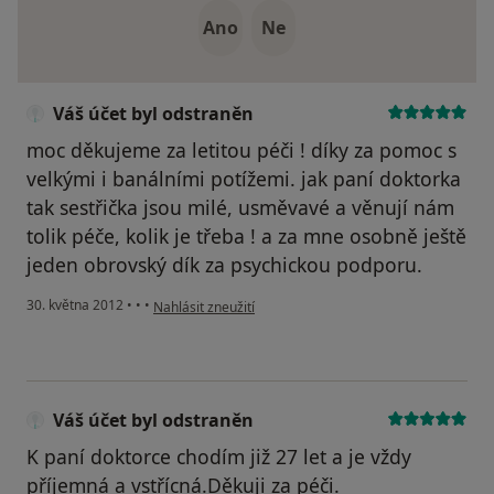
Ano
Ne
Váš účet byl odstraněn
moc děkujeme za letitou péči ! díky za pomoc s
velkými i banálními potížemi. jak paní doktorka
tak sestřička jsou milé, usměvavé a věnují nám
tolik péče, kolik je třeba ! a za mne osobně ještě
jeden obrovský dík za psychickou podporu.
podle názoru uživatele Váš účet byl odstraněn
30. května 2012
•
•
•
Nahlásit zneužití
Váš účet byl odstraněn
K paní doktorce chodím již 27 let a je vždy
příjemná a vstřícná.Děkuji za péči.