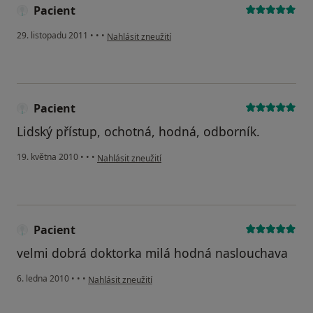
Pacient
podle názoru uživatele Pacient
29. listopadu 2011
•
•
•
Nahlásit zneužití
Pacient
Lidský přístup, ochotná, hodná, odborník.
podle názoru uživatele Pacient
19. května 2010
•
•
•
Nahlásit zneužití
Pacient
velmi dobrá doktorka milá hodná naslouchava
podle názoru uživatele Pacient
6. ledna 2010
•
•
•
Nahlásit zneužití