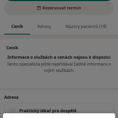
Rezervovat termín
Ceník
Adresy
Názory pacientů (18)
Ceník
Informace o službách a cenách nejsou k dispozici
Tento specialista ještě nepřidával žádné informace o
svých službách.
Adresa
Praktický lékař pro dospělé
Klášterní 117/2,
Liberec
46001