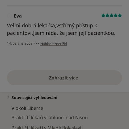
Eva
E
Velmi dobrá lékařka,vstřícný přístup k
pacientovi.Jsem ráda, že jsem její pacientkou.
podle názoru uživatele Eva
14. června 2009
•
•
•
Nahlásit zneužití
Zobrazit více
výše uvedené názory
Související vyhledávání
V okolí Liberce
Praktičtí lékaři v Jablonci nad Nisou
Praktičtí lékaři v Mladé Boleslavi