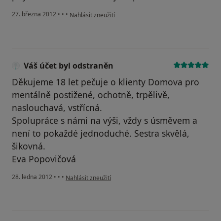
podle názoru uživatele Váš účet byl odstraněn
27. března 2012
•
•
•
Nahlásit zneužití
Váš účet byl odstraněn
Děkujeme 18 let pečuje o klienty Domova pro
mentálně postižené, ochotně, trpělivě,
naslouchavá, vstřícná.
Spolupráce s námi na výši, vždy s úsměvem a
není to pokaždé jednoduché. Sestra skvělá,
šikovná.
Eva Popovičová
podle názoru uživatele Váš účet byl odstraněn
28. ledna 2012
•
•
•
Nahlásit zneužití