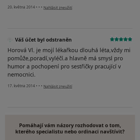
podle názoru uživatele Váš účet byl odstraněn
20. května 2014
•
•
•
Nahlásit zneužití
Váš účet byl odstraněn
Horová Vl. je mojí lékařkou dlouhá léta,vždy mi
pomůže,poradí,vyléčí.a hlavně má smysl pro
humor a pochopení pro sestřičky pracující v
nemocnici.
podle názoru uživatele Váš účet byl odstraněn
17. května 2014
•
•
•
Nahlásit zneužití
Pomáhají vám názory rozhodovat o tom,
kterého specialistu nebo ordinaci navštívit?