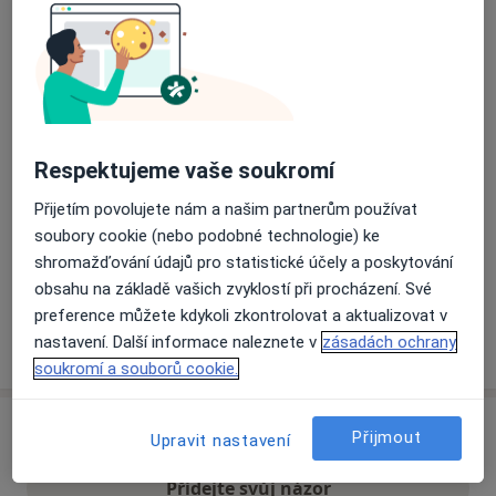
Přiblížit mapu
se otevře v nové záložce
Dostupnost
Na této adrese online kalendář není aktivní
Co mám v takové situaci udělat?
Respektujeme vaše soukromí
Přijetím povolujete nám a našim partnerům používat
Způsoby platby (soukromé návštěvy)
soubory cookie (nebo podobné technologie) ke
Na teto adrese lékař přijímá pacienty na pojišťovnu
shromažďování údajů pro statistické účely a poskytování
Detaily
obsahu na základě vašich zvyklostí při procházení. Své
preference můžete kdykoli zkontrolovat a aktualizovat v
Více
nastavení. Další informace naleznete v
zásadách ochrany
o adrese
soukromí a souborů cookie.
Názory
Přijmout
Upravit nastavení
Přidejte svůj názor