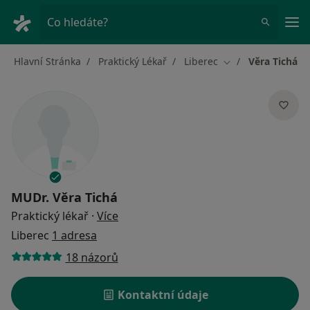
Hla
Co hledáte?
Hlavní Stránka
Praktický Lékař
Liberec
Věra Tichá
Změna města
MUDr.
Věra Tichá
o specializacích
Praktický lékař
·
Více
Liberec
1 adresa
18 názorů
Kontaktní údaje