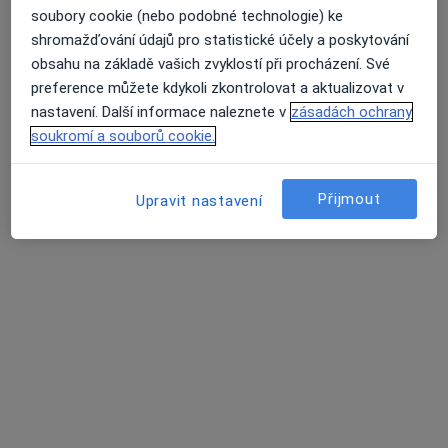
soubory cookie (nebo podobné technologie) ke
shromažďování údajů pro statistické účely a poskytování
obsahu na základě vašich zvyklostí při procházení. Své
preference můžete kdykoli zkontrolovat a aktualizovat v
nastavení. Další informace naleznete v
zásadách ochrany
soukromí a souborů cookie.
Mgr. Tereza Kuchařová
·
Více
Fyzioterapeut
Přijmout
Upravit nastavení
10 názorů
Merhautova 142, Brno
•
Mapa
Orto Poul, spol. s.r.o.
Rehabilitační léčba některých druhů funkční sterility metodou L. Mojžíšové
Cena nebyla přidána
Tento specialista nenabízí online rezervaci termínu na této adrese.
Rezervovat termín