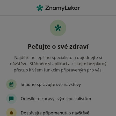
Hla
Rehabilitační Léčba Některých Druhů Funkční Sterility Metodou L Mojžíšové • Brno, jihomoravský
Filtry
• 1
Mapa
Rehabilitační léčba některých druhů
Pečujte o své zdraví
funkční sterility metodou L. Mojžíšové Brno
Jak řadíme výsledky vyhledávání?
Najděte nejlepšího specialistu a objednejte si
návštěvu. Stáhněte si aplikaci a získejte bezplatný
přístup k všem funkcím připraveným pro vás:
Jakého specialistu hledáte?
Fyzioterapeut
Diagnostik
Snadno spravujte své návštěvy
Odesílejte zprávy svým specialistům
Dostávejte připomenutí o návštěvě