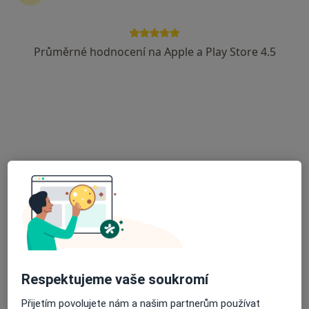
Průměrné hodnocení na Apple a Play Store 4.5
Mgr. Markéta Muchová
·
Více
Fyzioterapeut, Diagnostik
30 názorů
Adresa 1
Adresa 2
Online
Myslbekova 29, Brno
•
Mapa
Mgr. Markéta Muchová - FyzioBalance Židenice
Rehabilitační léčba některých druhů funkční sterility metodou L. Mojžíšové
1 550 Kč
Tento specialista nenabízí online rezervaci termínu na této adrese.
Rezervovat termín
Respektujeme vaše soukromí
Přijetím povolujete nám a našim partnerům používat