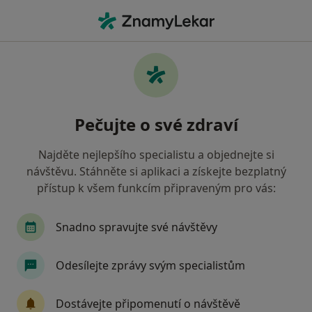
Hla
Oborová Zdravotní Pojišťovna • Teplice, ústecký
Filtry
• 1
Mapa
Oborová zdravotní pojišťovna Teplice -
Pečujte o své zdraví
Přečtěte si názory a objednejte si návštěvu
Jak řadíme výsledky vyhledávání?
Najděte nejlepšího specialistu a objednejte si
návštěvu. Stáhněte si aplikaci a získejte bezplatný
přístup k všem funkcím připraveným pro vás:
Jakého specialistu hledáte?
Praktický lékař
Zubař
Pediatr
Gynek
Snadno spravujte své návštěvy
Odesílejte zprávy svým specialistům
Dostávejte připomenutí o návštěvě