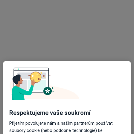
MUDr. Jana Ferstelová
Zubař
13 názorů
Sadová 216, Dubí
•
Mapa
Ord. praktického lékaře stomatologa
Tento specialista nenabízí online rezervaci termínu na této adrese.
Rezervovat termín
Respektujeme vaše soukromí
Přijetím povolujete nám a našim partnerům používat
MUDr. Jiřina Pospíšilová
soubory cookie (nebo podobné technologie) ke