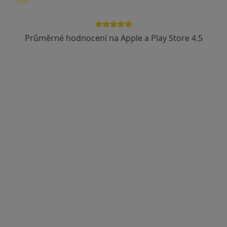
Průměrné hodnocení na Apple a Play Store 4.5
MUDr. Ilja Hájek
Zubař
16 názorů
U Nemocnice 3064, Teplice
•
Mapa
Ord. praktického lékaře stomatologa
Tento specialista nenabízí online rezervaci termínu na této adrese.
Rezervovat termín