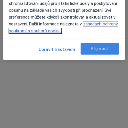
shromažďování údajů pro statistické účely a poskytování
Zubař
obsahu na základě vašich zvyklostí při procházení. Své
23 názorů
preference můžete kdykoli zkontrolovat a aktualizovat v
Baarova 1284/1, Teplice
•
Mapa
nastavení. Další informace naleznete v
zásadách ochrany
Ord. praktického lékaře stomatologa
soukromí a souborů cookie.
Tento specialista nenabízí online rezervaci termínu na této adrese.
Přijmout
Rezervovat termín
Upravit nastavení
MUDr. Petra Gábelová
Praktický lékař