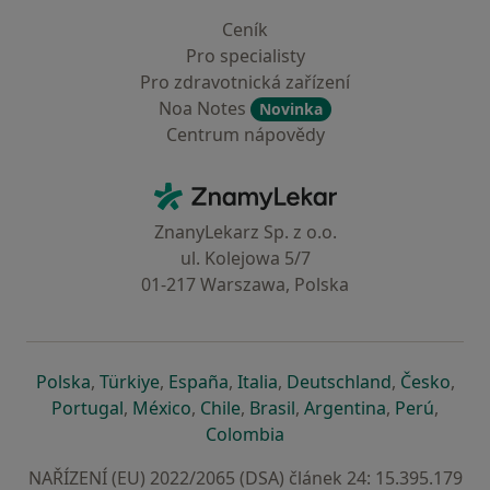
Ceník
Pro specialisty
Pro zdravotnická zařízení
Noa Notes
Novinka
Centrum nápovědy
Kontakt
ZnamyLekar - Hlavní stránka
ZnanyLekarz Sp. z o.o.
ul. Kolejowa 5/7
01-217 Warszawa, Polska
se otevře v nové záložce
se otevře v nové záložce
se otevře v nové záložce
se otevře v nové záložce
se otevře v 
se o
Polska
,
Türkiye
,
España
,
Italia
,
Deutschland
,
Česko
,
se otevře v nové záložce
se otevře v nové záložce
se otevře v nové záložce
se otevře v nové záložc
se otevře v 
se ote
Portugal
,
México
,
Chile
,
Brasil
,
Argentina
,
Perú
,
se otevře v nové záložce
Colombia
NAŘÍZENÍ (EU) 2022/2065 (DSA) článek 24: 15.395.179