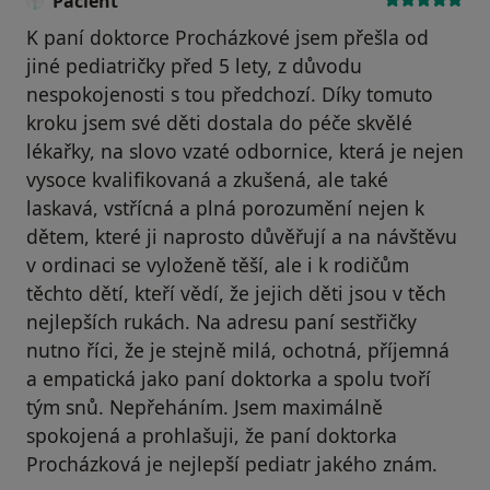
Pacient
K paní doktorce Procházkové jsem přešla od
jiné pediatričky před 5 lety, z důvodu
nespokojenosti s tou předchozí. Díky tomuto
kroku jsem své děti dostala do péče skvělé
lékařky, na slovo vzaté odbornice, která je nejen
vysoce kvalifikovaná a zkušená, ale také
laskavá, vstřícná a plná porozumění nejen k
dětem, které ji naprosto důvěřují a na návštěvu
v ordinaci se vyloženě těší, ale i k rodičům
těchto dětí, kteří vědí, že jejich děti jsou v těch
nejlepších rukách. Na adresu paní sestřičky
nutno říci, že je stejně milá, ochotná, příjemná
a empatická jako paní doktorka a spolu tvoří
tým snů. Nepřeháním. Jsem maximálně
spokojená a prohlašuji, že paní doktorka
Procházková je nejlepší pediatr jakého znám.