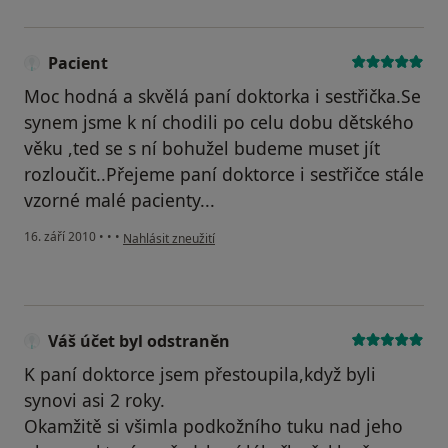
Pacient
Moc hodná a skvělá paní doktorka i sestřička.Se
synem jsme k ní chodili po celu dobu dětského
věku ,ted se s ní bohužel budeme muset jít
rozloučit..Přejeme paní doktorce i sestřičce stále
vzorné malé pacienty...
podle názoru uživatele Pacient
16. září 2010
•
•
•
Nahlásit zneužití
Váš účet byl odstraněn
K paní doktorce jsem přestoupila,když byli
synovi asi 2 roky.
Okamžitě si všimla podkožního tuku nad jeho