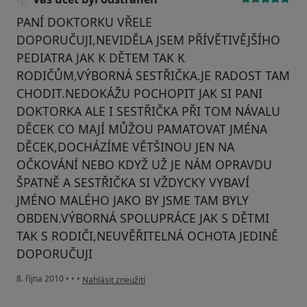
PANÍ DOKTORKU VŘELE
DOPORUČUJI,NEVIDĚLA JSEM PŘÍVĚTIVĚJŠÍHO
PEDIATRA JAK K DĚTEM TAK K
RODIČŮM,VÝBORNÁ SESTŘIČKA.JE RADOST TAM
CHODIT.NEDOKÁŽU POCHOPIT JAK SI PANI
DOKTORKA ALE I SESTŘIČKA PŘI TOM NÁVALU
DĚCEK CO MAJÍ MŮŽOU PAMATOVAT JMÉNA
DĚCEK,DOCHÁZÍME VĚTŠINOU JEN NA
OČKOVÁNÍ NEBO KDYŽ UŽ JE NÁM OPRAVDU
ŠPATNĚ A SESTŘIČKA SI VŽDYCKY VYBAVÍ
JMÉNO MALÉHO JAKO BY JSME TAM BYLY
OBDEN.VÝBORNÁ SPOLUPRÁCE JAK S DĚTMI
TAK S RODIČI,NEUVĚŘITELNÁ OCHOTA JEDINĚ
DOPORUČUJI
podle názoru uživatele Váš účet byl odstraněn
8. října 2010
•
•
•
Nahlásit zneužití