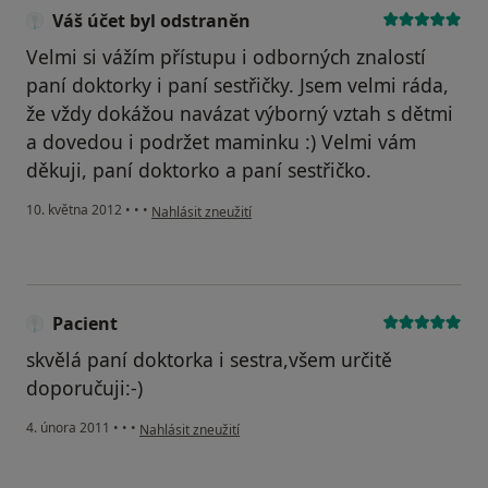
Váš účet byl odstraněn
Velmi si vážím přístupu i odborných znalostí
paní doktorky i paní sestřičky. Jsem velmi ráda,
že vždy dokážou navázat výborný vztah s dětmi
a dovedou i podržet maminku :) Velmi vám
děkuji, paní doktorko a paní sestřičko.
podle názoru uživatele Váš účet byl odstraněn
10. května 2012
•
•
•
Nahlásit zneužití
Pacient
skvělá paní doktorka i sestra,všem určitě
doporučuji:-)
podle názoru uživatele Pacient
4. února 2011
•
•
•
Nahlásit zneužití