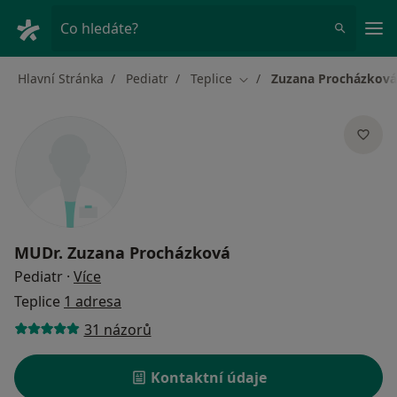
Hla
Co hledáte?
Hlavní Stránka
Pediatr
Teplice
Zuzana Procházková
Změna města
MUDr.
Zuzana Procházková
o specializacích
Pediatr
·
Více
Teplice
1 adresa
31 názorů
Kontaktní údaje