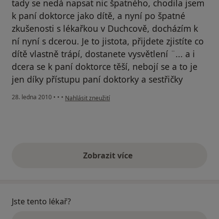
tady se nedá napsat nic špatného, chodila jsem
k paní doktorce jako dítě, a nyní po špatné
zkušenosti s lékařkou v Duchcově, docházím k
ní nyní s dcerou. Je to jistota, přijdete zjistíte co
dítě vlastně trápí, dostanete vysvětlení ¨... a i
dcera se k paní doktorce těší, nebojí se a to je
jen díky přístupu paní doktorky a sestřičky
podle názoru uživatele Váš účet byl odstraněn
28. ledna 2010
•
•
•
Nahlásit zneužití
Zobrazit více
výše uvedené názory
Jste tento lékař?