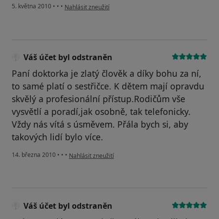
podle názoru uživatele Pacient
5. května 2010
•
•
•
Nahlásit zneužití
Váš účet byl odstraněn
Paní doktorka je zlatý člověk a díky bohu za ní,
to samé platí o sestřičce. K dětem mají opravdu
skvělý a profesionální přístup.Rodičům vše
vysvětlí a poradí,jak osobně, tak telefonicky.
Vždy nás vítá s úsměvem. Přála bych si, aby
takových lidí bylo více.
podle názoru uživatele Váš účet byl odstraněn
14. března 2010
•
•
•
Nahlásit zneužití
Váš účet byl odstraněn