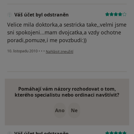
Váš účet byl odstraněn
Velice mila doktorka,a sestricka take,,velmi jsme
sni spokojeni...mam dvojcatka,a vzdy ochotne
poradi,pomuze,i me povzbudi:))
podle názoru uživatele Váš účet byl odstraněn
10. listopadu 2010
•
•
•
Nahlásit zneužití
Pomáhají vám názory rozhodovat o tom,
kterého specialistu nebo ordinaci navštívit?
Ano
Ne
Váš účet byl odstraněn