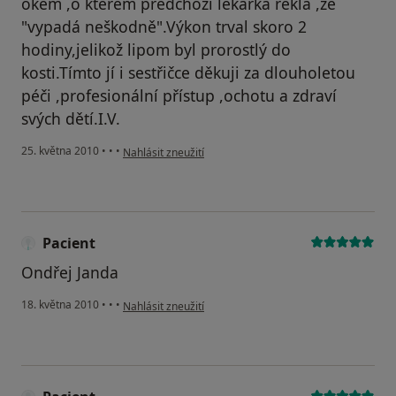
okem ,o kterém předchozí lékařka řekla ,že
"vypadá neškodně".Výkon trval skoro 2
hodiny,jelikož lipom byl prorostlý do
kosti.Tímto jí i sestřičce děkuji za dlouholetou
péči ,profesionální přístup ,ochotu a zdraví
svých dětí.I.V.
podle názoru uživatele Váš účet byl odstraněn
25. května 2010
•
•
•
Nahlásit zneužití
Pacient
Ondřej Janda
podle názoru uživatele Pacient
18. května 2010
•
•
•
Nahlásit zneužití