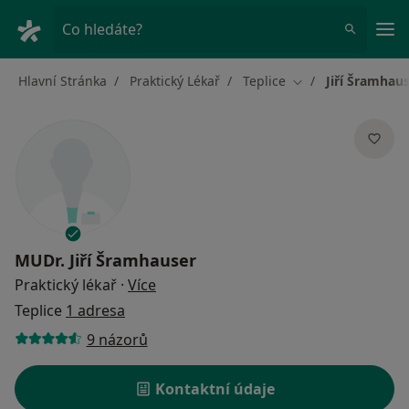
Hla
Co hledáte?
Hlavní Stránka
Praktický Lékař
Teplice
Jiří Šramhau
Změna města
MUDr.
Jiří Šramhauser
o specializacích
Praktický lékař
·
Více
Teplice
1 adresa
9 názorů
Kontaktní údaje