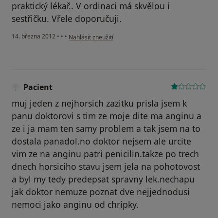
praktický lékař.. V ordinaci má skvělou i
sestřičku. Vřele doporučuji.
podle názoru uživatele Váš účet byl odstraněn
14. března 2012
•
•
•
Nahlásit zneužití
Pacient
muj jeden z nejhorsich zazitku prisla jsem k
panu doktorovi s tim ze moje dite ma anginu a
ze i ja mam ten samy problem a tak jsem na to
dostala panadol.no doktor nejsem ale urcite
vim ze na anginu patri penicilin.takze po trech
dnech horsiciho stavu jsem jela na pohotovost
a byl my tedy predepsat spravny lek.nechapu
jak doktor nemuze poznat dve nejjednodusi
nemoci jako anginu od chripky.