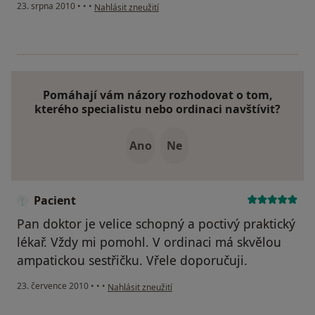
podle názoru uživatele Pacient
23. srpna 2010
•
•
•
Nahlásit zneužití
Pomáhají vám názory rozhodovat o tom,
kterého specialistu nebo ordinaci navštívit?
Ano
Ne
Pacient
Pan doktor je velice schopný a poctivý praktický
lékař. Vždy mi pomohl. V ordinaci má skvělou
ampatickou sestřičku. Vřele doporučuji.
podle názoru uživatele Pacient
23. července 2010
•
•
•
Nahlásit zneužití