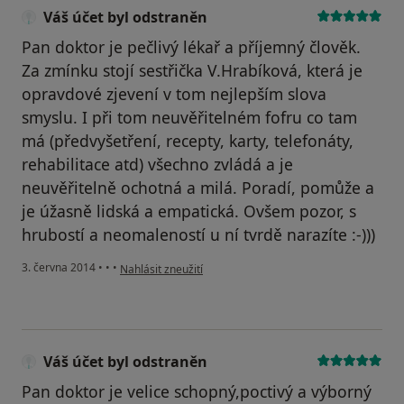
Váš účet byl odstraněn
Pan doktor je pečlivý lékař a příjemný člověk.
Za zmínku stojí sestřička V.Hrabíková, která je
opravdové zjevení v tom nejlepším slova
smyslu. I při tom neuvěřitelném fofru co tam
má (předvyšetření, recepty, karty, telefonáty,
rehabilitace atd) všechno zvládá a je
neuvěřitelně ochotná a milá. Poradí, pomůže a
je úžasně lidská a empatická. Ovšem pozor, s
hrubostí a neomaleností u ní tvrdě narazíte :-)))
podle názoru uživatele Váš účet byl odstraněn
3. června 2014
•
•
•
Nahlásit zneužití
Váš účet byl odstraněn
Pan doktor je velice schopný,poctivý a výborný