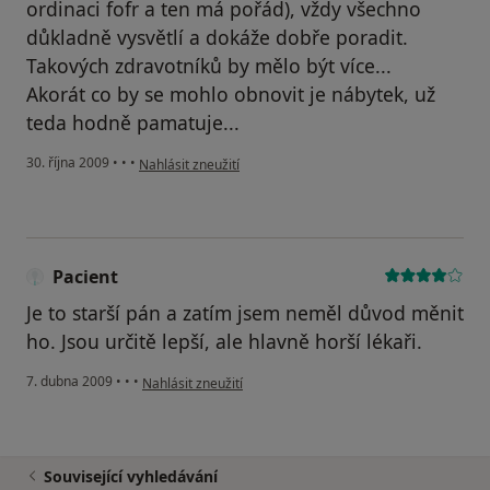
ordinaci fofr a ten má pořád), vždy všechno
důkladně vysvětlí a dokáže dobře poradit.
Takových zdravotníků by mělo být více...
Akorát co by se mohlo obnovit je nábytek, už
teda hodně pamatuje...
podle názoru uživatele Váš účet byl odstraněn
30. října 2009
•
•
•
Nahlásit zneužití
Pacient
Je to starší pán a zatím jsem neměl důvod měnit
ho. Jsou určitě lepší, ale hlavně horší lékaři.
podle názoru uživatele Pacient
7. dubna 2009
•
•
•
Nahlásit zneužití
Související vyhledávání