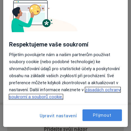
Přiblížit mapu
se otevře v nové záložce
Dostupnost
Na této adrese online kalendář není aktivní
Co mám v takové situaci udělat?
Respektujeme vaše soukromí
Přijetím povolujete nám a našim partnerům používat
Způsoby platby (soukromé návštěvy)
soubory cookie (nebo podobné technologie) ke
Na teto adrese lékař přijímá pacienty na pojišťovnu
shromažďování údajů pro statistické účely a poskytování
Detaily
obsahu na základě vašich zvyklostí při procházení. Své
preference můžete kdykoli zkontrolovat a aktualizovat v
nastavení. Další informace naleznete v
zásadách ochrany
Více
o adrese
soukromí a souborů cookie.
Názory
Přijmout
Upravit nastavení
Přidejte svůj názor