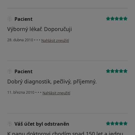
Pacient
Výborný lékař. Doporučuji
podle názoru uživatele Pacient
28. dubna 2010
•
•
•
Nahlásit zneužití
Pacient
Dobrý diagnostik, pečlivý, příjemný.
podle názoru uživatele Pacient
11. března 2010
•
•
•
Nahlásit zneužití
Váš účet byl odstraněn
K panu doktorovi chodím snad 150 let a jednu