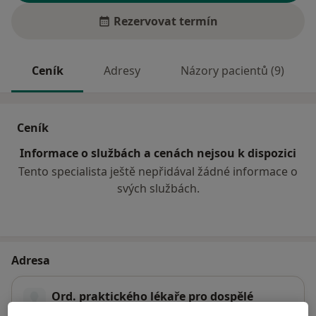
Rezervovat termín
Ceník
Adresy
Názory pacientů (9)
Ceník
Informace o službách a cenách nejsou k dispozici
Tento specialista ještě nepřidával žádné informace o
svých službách.
Adresa
Ord. praktického lékaře pro dospělé
U Nemocnice 3064,
Teplice
41501