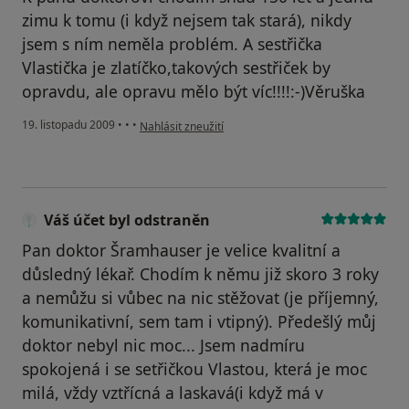
zimu k tomu (i když nejsem tak stará), nikdy
jsem s ním neměla problém. A sestřička
Vlastička je zlatíčko,takových sestřiček by
opravdu, ale opravu mělo být víc!!!!:-)Věruška
podle názoru uživatele Váš účet byl odstraněn
19. listopadu 2009
•
•
•
Nahlásit zneužití
Váš účet byl odstraněn
Pan doktor Šramhauser je velice kvalitní a
důsledný lékař. Chodím k němu již skoro 3 roky
a nemůžu si vůbec na nic stěžovat (je příjemný,
komunikativní, sem tam i vtipný). Předešlý můj
doktor nebyl nic moc... Jsem nadmíru
spokojená i se setřičkou Vlastou, která je moc
milá, vždy vztřícná a laskavá(i když má v