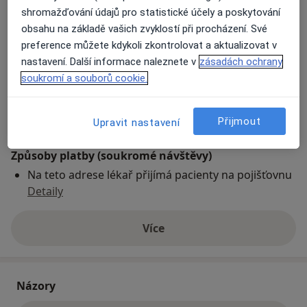
shromažďování údajů pro statistické účely a poskytování
Novosedlická 394,
Dubí
415 01
obsahu na základě vašich zvyklostí při procházení. Své
preference můžete kdykoli zkontrolovat a aktualizovat v
Přiblížit mapu
se otevře v nové záložce
nastavení. Další informace naleznete v
zásadách ochrany
soukromí a souborů cookie.
Dostupnost
Na této adrese online kalendář není aktivní
Co mám v takové situaci udělat?
Přijmout
Upravit nastavení
Způsoby platby (soukromé návštěvy)
Na teto adrese lékař přijímá pacienty na pojišťovnu
Detaily
Více
o adrese
Názory