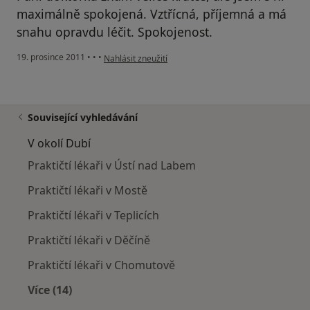
maximálně spokojená. Vztřícná, příjemná a má
snahu opravdu léčit. Spokojenost.
podle názoru uživatele Váš účet byl odstraněn
19. prosince 2011
•
•
•
Nahlásit zneužití
Související vyhledávání
V okolí Dubí
Praktičtí lékaři v Ústí nad Labem
Praktičtí lékaři v Mostě
Praktičtí lékaři v Teplicích
Praktičtí lékaři v Děčíně
Praktičtí lékaři v Chomutově
Více (14)
Více v kategorii: V okolí Dubí