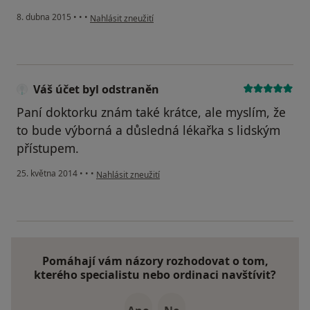
podle názoru uživatele Váš účet byl odstraněn
8. dubna 2015
•
•
•
Nahlásit zneužití
Váš účet byl odstraněn
Paní doktorku znám také krátce, ale myslím, že
to bude výborná a důsledná lékařka s lidským
přístupem.
podle názoru uživatele Váš účet byl odstraněn
25. května 2014
•
•
•
Nahlásit zneužití
Pomáhají vám názory rozhodovat o tom,
kterého specialistu nebo ordinaci navštívit?