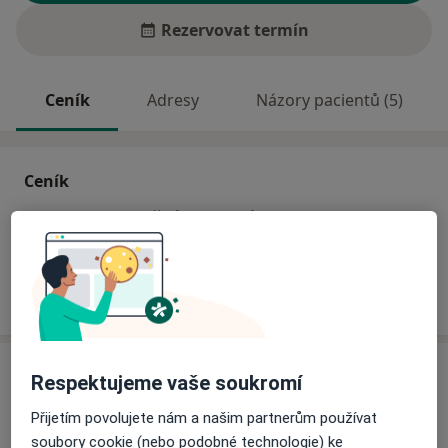
Rezervovat termín
Ceník
Adresy
Názory pacientů (5)
Ceník
Informace o službách a cenách nejsou k dispozici
Tento specialista ještě nepřidával žádné informace o
svých službách.
Adresa
Respektujeme vaše soukromí
Přijetím povolujete nám a našim partnerům používat
MUDr. Petra Gábelová - praktický lékař pro
soubory cookie (nebo podobné technologie) ke
dospělé