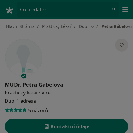
Hla
Co hledáte?
Hlavní Stránka
Praktický Lékař
Dubí
Petra Gábelová
Změna města
MUDr.
Petra Gábelová
o specializacích
Praktický lékař
·
Více
Dubí
1 adresa
5 názorů
Kontaktní údaje