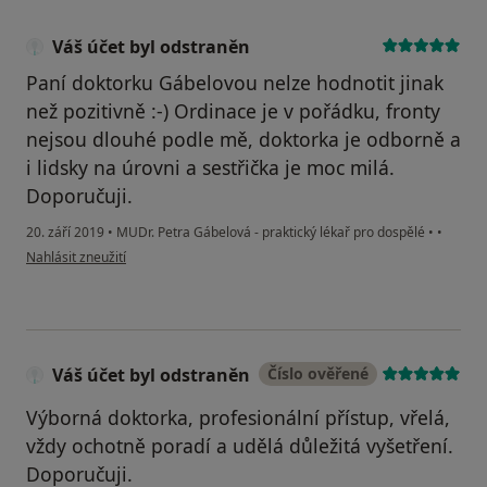
Váš účet byl odstraněn
Paní doktorku Gábelovou nelze hodnotit jinak
než pozitivně :-) Ordinace je v pořádku, fronty
nejsou dlouhé podle mě, doktorka je odborně a
i lidsky na úrovni a sestřička je moc milá.
Doporučuji.
20. září 2019
•
MUDr. Petra Gábelová - praktický lékař pro dospělé
•
•
podle názoru uživatele Váš účet byl odstraněn
Nahlásit zneužití
Váš účet byl odstraněn
Číslo ověřené
Výborná doktorka, profesionální přístup, vřelá,
vždy ochotně poradí a udělá důležitá vyšetření.
Doporučuji.