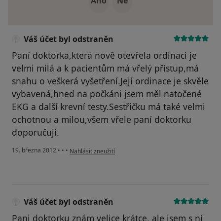
Ano
Ne
Váš účet byl odstraněn
Paní doktorka,která nově otevřela ordinaci je
velmi milá a k pacientům má vřelý přístup,má
snahu o veškerá vyšetření.Její ordinace je skvěle
vybavená,hned na počkáni jsem měl natočené
EKG a další krevní testy.Sestřičku má také velmi
ochotnou a milou,všem vřele paní doktorku
doporučuji.
podle názoru uživatele Váš účet byl odstraněn
19. března 2012
•
•
•
Nahlásit zneužití
Váš účet byl odstraněn
Pani doktorku znám velice krátce, ale jsem s ní