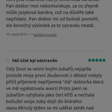
Pan doktor moc nekomunikuje, za co zřejmě
může jazyková bariéra, což na důvěře také
nepřidalo. Pan doktor mi od bolesti pomohl,
ale konečný výsledek za to opravdu nestál.
podle názoru uživatele Váš účet byl odstraněn
10. srpna 2015
•
•
•
Nahlásit zneužití
Váš účet byl odstraněn
Celý život se velmi bojím zubařů,nejspíše
protože moje první zkušenosti z dětství nebyly
příliš příjemné nepříjemná "zlá" doktorka která
ve mě vypěstovala averzi.Proto jsem se
zubařům vyhýbala jako čert kříži a nechala
bohužel svoje zuby dojít do bídného
stavu.Minulý týden se mi udělal zánět nad