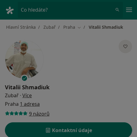
Hla
Co hledáte?
Hlavní Stránka
Zubař
Praha
Vitalii Shmadiuk
Změna města
Vitalii Shmadiuk
o specializacích
Zubař
·
Více
Praha
1 adresa
9 názorů
Kontaktní údaje