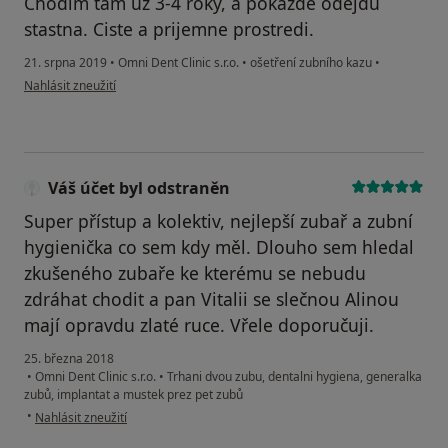
Chodim tam uz 3-4 roky, a pokazde odejdu
stastna. Ciste a prijemne prostredi.
21. srpna 2019
•
Omni Dent Clinic s.r.o.
•
ošetření zubního kazu
•
podle názoru uživatele Váš účet byl odstraněn
Nahlásit zneužití
Váš účet byl odstraněn
Super přístup a kolektiv, nejlepší zubař a zubní
hygienička co sem kdy měl. Dlouho sem hledal
zkušeného zubaře ke kterému se nebudu
zdráhat chodit a pan Vitalii se slečnou Alinou
mají opravdu zlaté ruce. Vřele doporučuji.
25. března 2018
•
Omni Dent Clinic s.r.o.
•
Trhani dvou zubu, dentalni hygiena, generalka
zubů, implantat a mustek prez pet zubů
podle názoru uživatele Váš účet byl odstraněn
•
Nahlásit zneužití