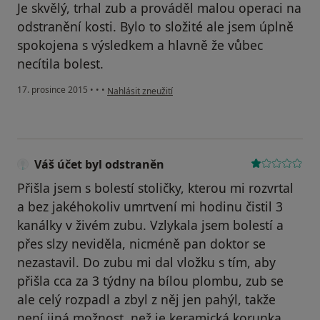
Je skvělý, trhal zub a prováděl malou operaci na
odstranění kosti. Bylo to složité ale jsem úplně
spokojena s výsledkem a hlavně že vůbec
necítila bolest.
podle názoru uživatele Váš účet byl odstraněn
17. prosince 2015
•
•
•
Nahlásit zneužití
Váš účet byl odstraněn
Přišla jsem s bolestí stoličky, kterou mi rozvrtal
a bez jakéhokoliv umrtvení mi hodinu čistil 3
kanálky v živém zubu. Vzlykala jsem bolestí a
přes slzy neviděla, nicméně pan doktor se
nezastavil. Do zubu mi dal vložku s tím, aby
přišla cca za 3 týdny na bílou plombu, zub se
ale celý rozpadl a zbyl z něj jen pahýl, takže
není jiná možnost, než je keramická korunka.