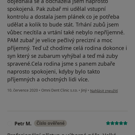
objednala se a odcházela jsem naprosto
spokojená. Pak zubař mi udělal vstupní
kontrolu a dostala jsem plánek co je potřeba
udělat a kolik to bude stát. Trhání zubů jsem
vůbec necítila a vrtání také nebylo nepříjemné.
PAM zubař je velice pečlivý precizní a moc
příjemný. Teď už chodíme celá rodina dokonce i
syn který se zubarum vyhýbal a teď má zuby
spravené.Cela rodina jsme s panem zubaře
naprosto spokojeni, kdyby bylo takto
příjemných a ochotných lidi více.
podle názoru uživatele Nov
10. července 2020
•
Omni Dent Clinic s.r.o.
•
Jiný
•
Nahlásit zneužití
Petr M.
Číslo ověřené
P