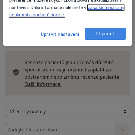
preference můžete kdykoli zkontrolovat a aktualizovat v
Názory
nastavení. Další informace naleznete v
zásadách ochrany
soukromí a souborů cookie.
Přidejte svůj názor
Přijmout
Upravit nastavení
9 názorů
Recenze pacientů jsou pro nás důležité.
Specialisté nemají možnost zaplatit za
odstranění nebo změnu recenze pacienta.
Další informace o názorech
Další informace.
Hledejte v názorech