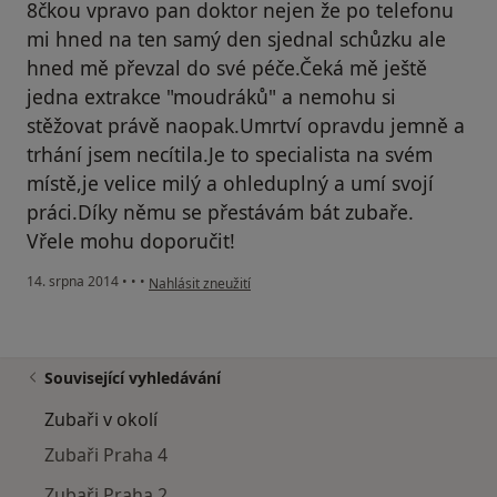
8čkou vpravo pan doktor nejen že po telefonu
mi hned na ten samý den sjednal schůzku ale
hned mě převzal do své péče.Čeká mě ještě
jedna extrakce "moudráků" a nemohu si
stěžovat právě naopak.Umrtví opravdu jemně a
trhání jsem necítila.Je to specialista na svém
místě,je velice milý a ohleduplný a umí svojí
práci.Díky němu se přestávám bát zubaře.
Vřele mohu doporučit!
podle názoru uživatele Váš účet byl odstraněn
14. srpna 2014
•
•
•
Nahlásit zneužití
Související vyhledávání
Zubaři v okolí
Zubaři Praha 4
Zubaři Praha 2