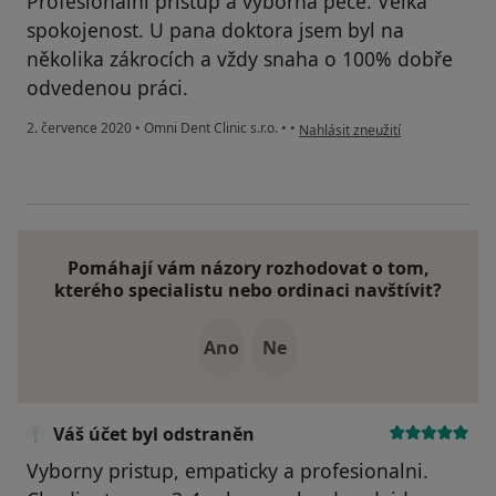
Profesionální přístup a výborná péče. Velká
spokojenost. U pana doktora jsem byl na
několika zákrocích a vždy snaha o 100% dobře
odvedenou práci.
podle názoru uživatele Petr M.
2. července 2020
•
Omni Dent Clinic s.r.o.
•
•
Nahlásit zneužití
Pomáhají vám názory rozhodovat o tom,
kterého specialistu nebo ordinaci navštívit?
Ano
Ne
Váš účet byl odstraněn
Vyborny pristup, empaticky a profesionalni.