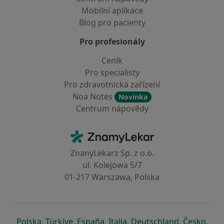
Mobilní aplikace
Blog pro pacienty
Pro profesionály
Ceník
Pro specialisty
Pro zdravotnická zařízení
Noa Notes
Novinka
Centrum nápovědy
Kontakt
ZnamyLekar - Hlavní stránka
ZnanyLekarz Sp. z o.o.
ul. Kolejowa 5/7
01-217 Warszawa, Polska
se otevře v nové záložce
se otevře v nové záložce
se otevře v nové záložce
se otevře v nové záložce
se otevře v 
se o
Polska
,
Türkiye
,
España
,
Italia
,
Deutschland
,
Česko
,