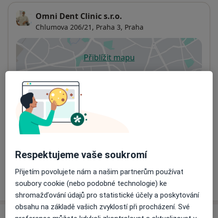
Omni Dent Clinic s.r.o.
Chlumova 206/21,
Praha 3
,
Praha
Přiblížit mapu
se otevře v nové záložce
Dostupnost
Na této adrese online kalendář není aktivní
Co mám v takové situaci udělat?
Způsoby platby (soukromé návštěvy)
Na teto adrese lékař přijímá pacienty na pojišťovnu
Detaily
Respektujeme vaše soukromí
Přijetím povolujete nám a našim partnerům používat
Více
soubory cookie (nebo podobné technologie) ke
o adrese
shromažďování údajů pro statistické účely a poskytování
obsahu na základě vašich zvyklostí při procházení. Své