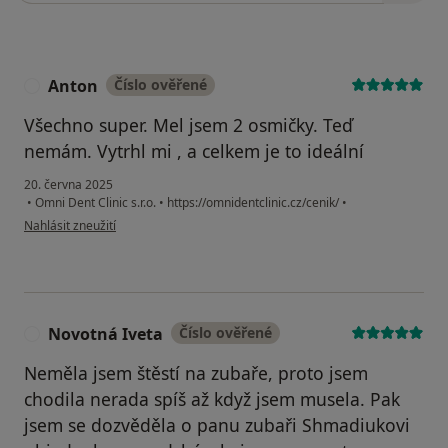
Anton
Číslo ověřené
A
Všechno super. Mel jsem 2 osmičky. Teď
nemám. Vytrhl mi , a celkem je to ideální
20. června 2025
•
Omni Dent Clinic s.r.o.
•
https://omnidentclinic.cz/cenik/
•
podle názoru uživatele Anton
Nahlásit zneužití
Novotná Iveta
Číslo ověřené
N
Neměla jsem štěstí na zubaře, proto jsem
chodila nerada spíš až když jsem musela. Pak
jsem se dozvěděla o panu zubaři Shmadiukovi