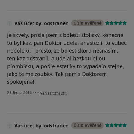
Váš účet byl odstraněn
Číslo ověřené
Je skvely, prisla jsem s bolesti stolicky, konecne
to byl kaz, pan Doktor udelal anastezii, to vubec
nebolelo, i presto, ze bolest skoro nesnasim,
ten kaz odstranil, a udelal hezkou bilou
plombicku, a podle estetiky to vypadalo stejne,
jako te me zoubky. Tak jsem s Doktorem
spokojena!
podle názoru uživatele Váš účet byl odstraněn
28. ledna 2016
•
•
•
Nahlásit zneužití
Váš účet byl odstraněn
Číslo ověřené