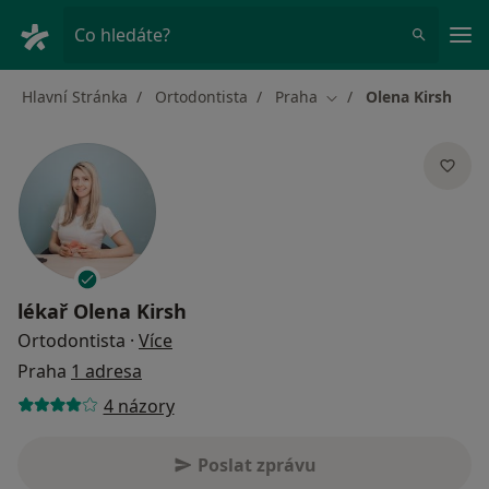
Hla
Co hledáte?
Hlavní Stránka
Ortodontista
Praha
Olena Kirsh
Změna města
lékař
Olena Kirsh
o specializacích
Ortodontista
·
Více
Praha
1 adresa
4 názory
Poslat zprávu