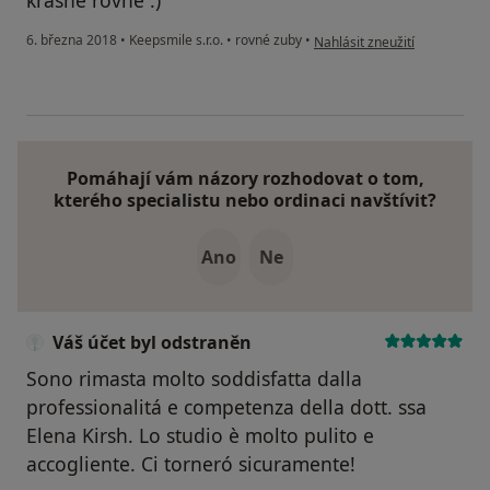
krásně rovné :)
podle názoru uživatele Váš ú
6. března 2018
•
Keepsmile s.r.o.
•
rovné zuby
•
Nahlásit zneužití
Pomáhají vám názory rozhodovat o tom,
kterého specialistu nebo ordinaci navštívit?
Ano
Ne
Váš účet byl odstraněn
Sono rimasta molto soddisfatta dalla
professionalitá e competenza della dott. ssa
Elena Kirsh. Lo studio è molto pulito e
accogliente. Ci torneró sicuramente!