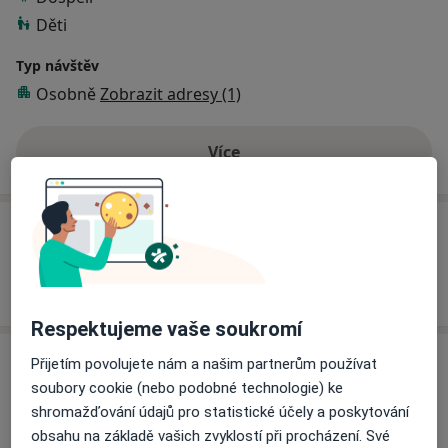
2003-2008 – Lékařská fakulta Univerzity
Děti
O.O.Bohomolcja v Kyjevě, obor Stomatologie
Typ návštěv
Osobně
Zobrazit adresy (1)
Více
o zkušenostech
Služby a ceník služeb
Jak fungují ceny?
Respektujeme vaše soukromí
Adresa
Přijetím povolujete nám a našim partnerům používat
soubory cookie (nebo podobné technologie) ke
Keepsmile s.r.o.
shromažďování údajů pro statistické účely a poskytování
Koulova 1606/12, Praha 6-Dejvice,
Praha 6
,
Praha
obsahu na základě vašich zvyklostí při procházení. Své