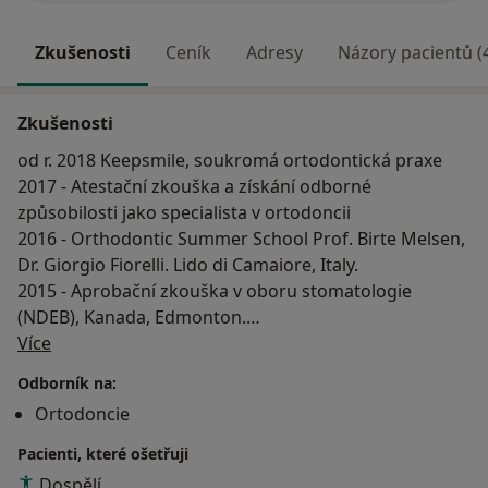
Zkušenosti
Ceník
Adresy
Názory pacientů (
Zkušenosti
od r. 2018 Keepsmile, soukromá ortodontická praxe
2017 - Atestační zkouška a získání odborné
způsobilosti jako specialista v ortodoncii
2016 - Orthodontic Summer School Prof. Birte Melsen,
Dr. Giorgio Fiorelli. Lido di Camaiore, Italy.
2015 - Aprobační zkouška v oboru stomatologie
(NDEB), Kanada, Edmonton.
O mně
2014-2017 - Postgraduální studium, Praha, Oddělení
Více
dětí a dospelých Stomtologické kliniky FN Motol,
Odborník na:
oddělení ortodoncie
Ortodoncie
2012 – Aprobační zkouška v oboru stomatologie,
Praha
Pacienti, které ošetřuji
2008-2010 - Postgraduální studium, Chernivtsi
Dospělí