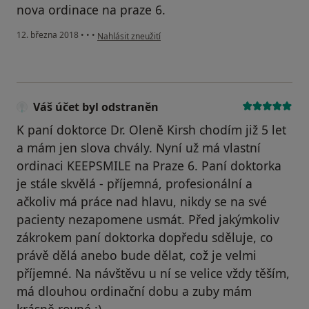
nova ordinace na praze 6.
podle názoru uživatele Váš účet byl odstraněn
12. března 2018
•
•
•
Nahlásit zneužití
Váš účet byl odstraněn
K paní doktorce Dr. Oleně Kirsh chodím již 5 let
a mám jen slova chvály. Nyní už má vlastní
ordinaci KEEPSMILE na Praze 6. Paní doktorka
je stále skvělá - příjemná, profesionální a
ačkoliv má práce nad hlavu, nikdy se na své
pacienty nezapomene usmát. Před jakýmkoliv
zákrokem paní doktorka dopředu sděluje, co
právě dělá anebo bude dělat, což je velmi
příjemné. Na návštěvu u ní se velice vždy těším,
má dlouhou ordinační dobu a zuby mám