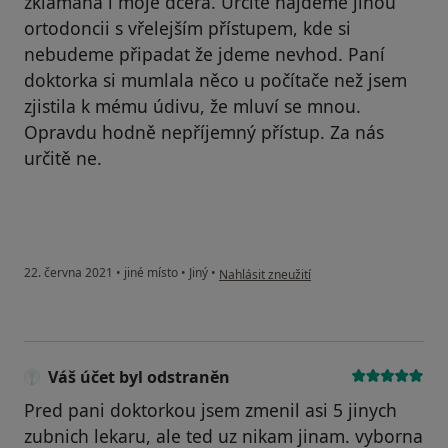
zklamaná i moje dcera. Určitě najdeme jinou
ortodoncii s vřelejším přístupem, kde si
nebudeme připadat že jdeme nevhod. Paní
doktorka si mumlala něco u počítače než jsem
zjistila k mému údivu, že mluví se mnou.
Opravdu hodně nepříjemný přístup. Za nás
určitě ne.
podle názoru uživatele B.K
22. června 2021
•
jiné místo
•
Jiný
•
Nahlásit zneužití
Váš účet byl odstraněn
Pred pani doktorkou jsem zmenil asi 5 jinych
zubnich lekaru, ale ted uz nikam jinam. vyborna