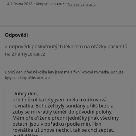
podle názoru uživatele Váš účet byl ods
4. března 2018
•
Keepsmile s.r.o.
•
•
Nahlásit zneužití
Odpovědi
2 odpovědí poskytnutých lékařem na otázky pacientů
na ZnamyLekar.cz
Dobrý den, před několika lety jsem měla fixní kovová rovnátka. Bohužel
byly sundány příliš brzo a z
Dobrý den,
před několika lety jsem měla fixní kovová
rovnátka. Bohužel byly sundány příliš brzo a
zuby se mi vrátily téměř do původní polohy.
Mám překřížené přední jedničky jinak všechny
ostatní jsou v pořádku (podle mě). Fixní
rovnátka už znova nechci, tak se chci zeptat,