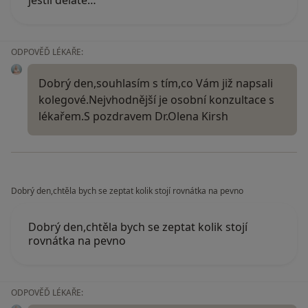
jestli děláte…
ODPOVĚĎ LÉKAŘE:
Dobrý den,souhlasím s tím,co Vám již napsali
kolegové.Nejvhodnější je osobní konzultace s
lékařem.S pozdravem Dr.Olena Kirsh
Dobrý den,chtěla bych se zeptat kolik stojí rovnátka na pevno
Dobrý den,chtěla bych se zeptat kolik stojí
rovnátka na pevno
ODPOVĚĎ LÉKAŘE: