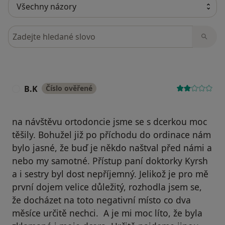
Hledejte v názorech
B.K
Číslo ověřené
B
na návštěvu ortodoncie jsme se s dcerkou moc
těšily. Bohužel již po příchodu do ordinace nám
bylo jasné, že buď je někdo naštval před námi a
nebo my samotné. Přístup paní doktorky Kyrsh
a i sestry byl dost nepříjemný. Jelikož je pro mě
první dojem velice důležitý, rozhodla jsem se,
že docházet na toto negativní místo co dva
měsíce určitě nechci. A je mi moc líto, že byla