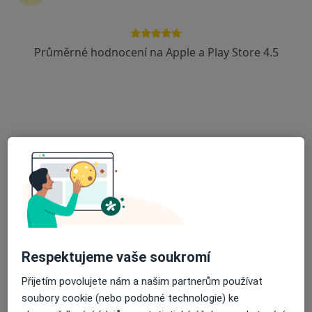
Průměrné hodnocení na Apple a Play Store 4.5
MUDr. Zita Kleindienstová
Ortodontista
8 názorů
Huťská 211, Kladno
•
Mapa
Ortodontická ordinace
Tento specialista nenabízí online rezervaci termínu na této adrese.
Rezervovat termín
Respektujeme vaše soukromí
Přijetím povolujete nám a našim partnerům používat
soubory cookie (nebo podobné technologie) ke