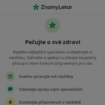
Hla
Ortodontista • Kladno, středočeský
Filtry
Mapa
Ortodontista Kladno
Pečujte o své zdraví
Jak řadíme výsledky vyhledávání?
Najděte nejlepšího specialistu a objednejte si
návštěvu. Stáhněte si aplikaci a získejte bezplatný
Jakou pojišťovnu máte?
přístup k všem funkcím připraveným pro vás:
Oborová zdravotní pojišťovna
Snadno spravujte své návštěvy
Odesílejte zprávy svým specialistům
Dostávejte připomenutí o návštěvě