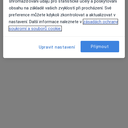
shromažďování údajů pro statistické účely a poskytování
obsahu na základě vašich zvyklostí při procházení. Své
MUDr. Magda Skácelová
preference můžete kdykoli zkontrolovat a aktualizovat v
nastavení. Další informace naleznete v
zásadách ochrany
Ortodontista
soukromí a souborů cookie.
12 názorů
Hostinského 1533, Praha
•
Mapa
Ordinace specialisty - ortodoncie
Přijmout
Upravit nastavení
Tento specialista nenabízí online rezervaci termínu na této adrese.
Rezervovat termín