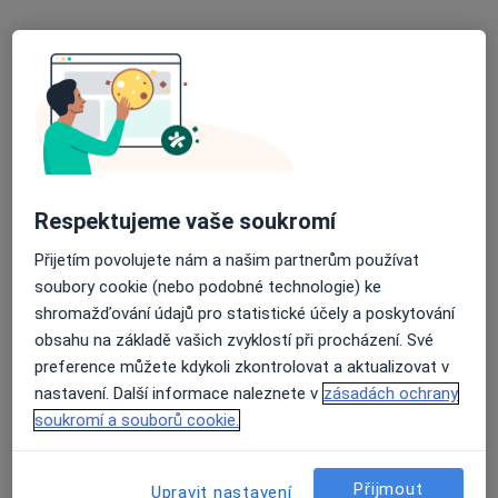
lékař Olena Kirsh
·
Více
Ortodontista, Zubař
4 názory
Koulova 1606/12, Praha 6-Dejvice, Praha
•
Mapa
Keepsmile s.r.o.
Tento specialista nenabízí online rezervaci termínu na této adrese.
Rezervovat termín
Respektujeme vaše soukromí
Přijetím povolujete nám a našim partnerům používat
soubory cookie (nebo podobné technologie) ke
shromažďování údajů pro statistické účely a poskytování
obsahu na základě vašich zvyklostí při procházení. Své
preference můžete kdykoli zkontrolovat a aktualizovat v
nastavení. Další informace naleznete v
zásadách ochrany
soukromí a souborů cookie.
MDDr. Mája Konvalinková
Přijmout
Upravit nastavení
·
Více
Ortodontista