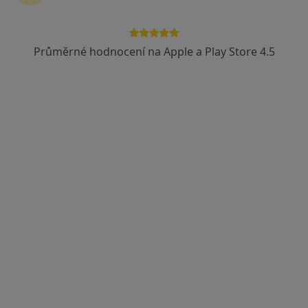
Průměrné hodnocení na Apple a Play Store 4.5
MUDr. Jakub Hovorka
·
Více
Ortodontista
Plzeňská 12, Praha
•
Mapa
MILES Dental Care
Ortodontická konzultace
Hrazeno pojišťovnou
Tento specialista nenabízí online rezervaci termínu na této adrese.
Rezervovat termín