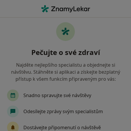
Hla
Ortodontista • Praha 3, Praha, hl město Praha
Filtry
Mapa
Ortodontista, Praha 3, Praha
Pečujte o své zdraví
Jak řadíme výsledky vyhledávání?
Najděte nejlepšího specialistu a objednejte si
návštěvu. Stáhněte si aplikaci a získejte bezplatný
Jakou pojišťovnu máte?
přístup k všem funkcím připraveným pro vás:
Všeobecná zdravotní pojišťovna
Zdravotní poj
Snadno spravujte své návštěvy
Odesílejte zprávy svým specialistům
Dostávejte připomenutí o návštěvě