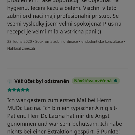
hygienu, leceni kazu a beleni. Vsichni v teto
zubni ordinaci maji profesionalni pristup. Se
vsemi vysledky jsem velmi spokojena! Plus na
recepci je velmi mila a vstricna pani ;)
23. ledna 2020
•
Soukromá zubní ordinace
•
endodontické konzultace
•
podle názoru uživatele Váš účet byl odstraněn
Nahlásit zneužití
Váš účet byl odstraněn
Návštěva ověřená
Ich war gestern zum ersten Mal bei Herrn
MUDr. Lacina. Ich bin ein typischer A n g s t-
Patient. Herr Dr. Lacina hat mir die Angst
genommen und war sehr behutsam. Ich habe
nichts bei einer Extraktion gespürt. 5 Punkte!