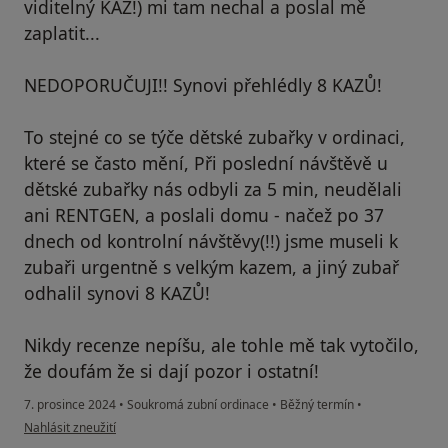
viditelný KAZ!) mi tam nechal a poslal mě
zaplatit...
NEDOPORUČUJI!! Synovi přehlédly 8 KAZŮ!
To stejné co se týče dětské zubařky v ordinaci,
které se často mění, Při poslední návštěvě u
dětské zubařky nás odbyli za 5 min, neudělali
ani RENTGEN, a poslali domu - načež po 37
dnech od kontrolní návštěvy(!!) jsme museli k
zubaři urgentně s velkým kazem, a jiný zubař
odhalil synovi 8 KAZŮ!
Nikdy recenze nepíšu, ale tohle mě tak vytočilo,
že doufám že si dají pozor i ostatní!
7. prosince 2024
•
Soukromá zubní ordinace
•
Běžný termín
•
podle názoru uživatele Eva B.
Nahlásit zneužití