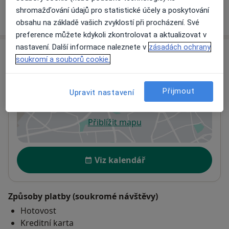
shromažďování údajů pro statistické účely a poskytování
Jak fungují ceny?
obsahu na základě vašich zvyklostí při procházení. Své
preference můžete kdykoli zkontrolovat a aktualizovat v
nastavení. Další informace naleznete v
zásadách ochrany
Adresa
soukromí a souborů cookie.
Soukromá zubní ordinace
Tigridova 6/1501,
Praha
14000
Přijmout
Upravit nastavení
Přiblížit mapu
se otevře v nové záložce
Dostupnost
Viz kalendář
Způsoby platby (soukromé návštěvy)
Hotovost
Kreditní karta