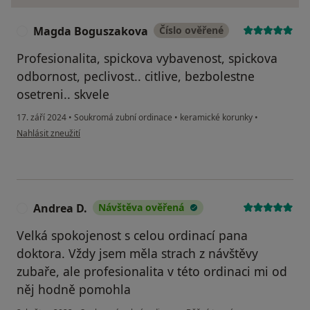
Magda Boguszakova
Číslo ověřené
M
Profesionalita, spickova vybavenost, spickova
odbornost, peclivost.. citlive, bezbolestne
osetreni.. skvele
17. září 2024
•
Soukromá zubní ordinace
•
keramické korunky
•
podle názoru uživatele Magda Boguszakova
Nahlásit zneužití
Andrea D.
Návštěva ověřená
A
Velká spokojenost s celou ordinací pana
doktora. Vždy jsem měla strach z návštěvy
zubaře, ale profesionalita v této ordinaci mi od
něj hodně pomohla