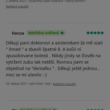
2. května 2022
•
Soukromá zubní ordinace
•
Běžný termín
•
podle názoru uživatele Andrea D.
Nahlásit zneužití
Honza
Návštěva ověřená
H
Děkuji pani doktorovi a asistentkam že mě vzali
" ihned " a zbavili špatné 8. A kvůli ní
zpusobovane bolesti . Nikdy jindy se člověk na
vytržení zubu tak netěší. Rovnou jsem se
objednal na "dentalku " . Děkuji ještě jednou ,
moc se mi ulevilo :-)
podle názoru uživatele Honza
29. dubna 2021
•
jiné místo
•
Jiný
•
Nahlásit zneužití