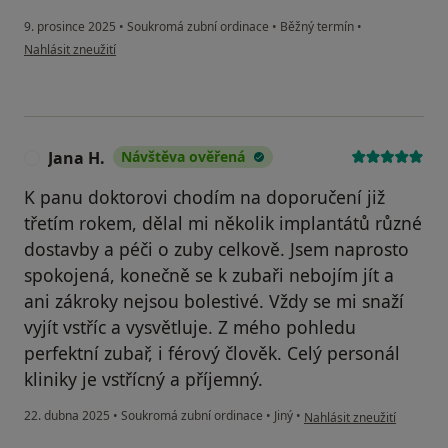
9. prosince 2025
•
Soukromá zubní ordinace
•
Běžný termín
•
podle názoru uživatele Košťál
Nahlásit zneužití
Jana H.
Návštěva ověřená
J
K panu doktorovi chodím na doporučení již
třetím rokem, dělal mi několik implantátů různé
dostavby a péči o zuby celkově. Jsem naprosto
spokojená, konečně se k zubaři nebojím jít a
ani zákroky nejsou bolestivé. Vždy se mi snaží
vyjít vstříc a vysvětluje. Z mého pohledu
perfektní zubař, i férový člověk. Celý personál
kliniky je vstřícný a příjemný.
podle názoru uživatele Ja
22. dubna 2025
•
Soukromá zubní ordinace
•
Jiný
•
Nahlásit zneužití