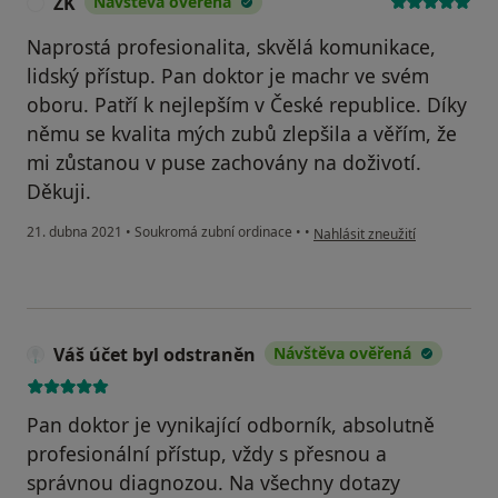
ZK
Návštěva ověřená
Z
Naprostá profesionalita, skvělá komunikace,
lidský přístup. Pan doktor je machr ve svém
oboru. Patří k nejlepším v České republice. Díky
němu se kvalita mých zubů zlepšila a věřím, že
mi zůstanou v puse zachovány na doživotí.
Děkuji.
podle názoru uživatele ZK
21. dubna 2021
•
Soukromá zubní ordinace
•
•
Nahlásit zneužití
Váš účet byl odstraněn
Návštěva ověřená
Pan doktor je vynikající odborník, absolutně
profesionální přístup, vždy s přesnou a
správnou diagnozou. Na všechny dotazy