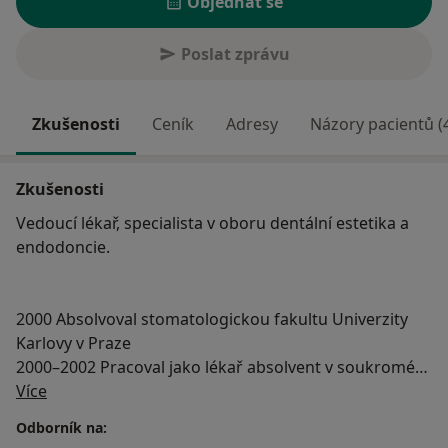
Objednat se
Poslat zprávu
Zkušenosti
Ceník
Adresy
Názory pacientů (
Zkušenosti
Vedoucí lékař, specialista v oboru dentální estetika a
endodoncie.
2000 Absolvoval stomatologickou fakultu Univerzity
Karlovy v Praze
2000–2002 Pracoval jako lékař absolvent v soukromé
O mně
stomatologické ordinace v Praze
Více
2002 Získal licenci ČSK pro praktické zubní lékařství
Odborník na:
2002–2003 Pracoval jako praktický zubní lékař v