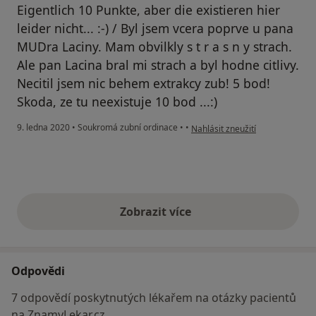
Eigentlich 10 Punkte, aber die existieren hier
leider nicht... :-) / Byl jsem vcera poprve u pana
MUDra Laciny. Mam obvilkly s t r a s n y strach.
Ale pan Lacina bral mi strach a byl hodne citlivy.
Necitil jsem nic behem extrakcy zub! 5 bod!
Skoda, ze tu neexistuje 10 bod ...:)
podle názoru uživatele Váš účet
9. ledna 2020
•
Soukromá zubní ordinace
•
•
Nahlásit zneužití
Zobrazit více
výše uvedené názory
Odpovědi
7 odpovědí poskytnutých lékařem na otázky pacientů
na ZnamyLekar.cz