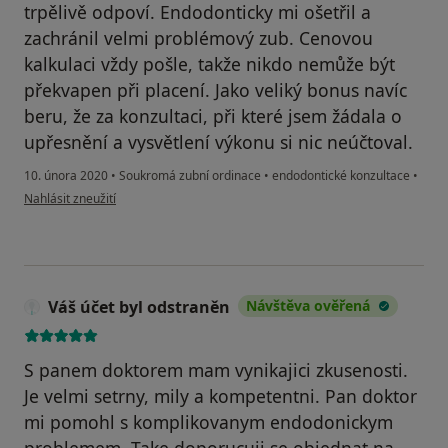
trpělivě odpoví. Endodonticky mi ošetřil a
zachránil velmi problémový zub. Cenovou
kalkulaci vždy pošle, takže nikdo nemůže být
překvapen při placení. Jako veliký bonus navíc
beru, že za konzultaci, při které jsem žádala o
upřesnění a vysvětlení výkonu si nic neúčtoval.
10. února 2020
•
Soukromá zubní ordinace
•
endodontické konzultace
•
podle názoru uživatele Váš účet byl odstraněn
Nahlásit zneužití
Váš účet byl odstraněn
Návštěva ověřená
S panem doktorem mam vynikajici zkusenosti.
Je velmi setrny, mily a kompetentni. Pan doktor
mi pomohl s komplikovanym endodonickym
problemem. Take doporucuji se objednat na