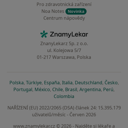
Pro zdravotnická zařízení
Noa Notes
Novinka
Centrum nápovědy
Kontakt
ZnamyLekar - Hlavní stránka
ZnanyLekarz Sp. z o.o.
ul. Kolejowa 5/7
01-217 Warszawa, Polska
se otevře v nové záložce
se otevře v nové záložce
se otevře v nové záložce
se otevře v nové záložce
se otevře v 
se o
Polska
,
Türkiye
,
España
,
Italia
,
Deutschland
,
Česko
,
se otevře v nové záložce
se otevře v nové záložce
se otevře v nové záložce
se otevře v nové záložc
se otevře v 
se ote
Portugal
,
México
,
Chile
,
Brasil
,
Argentina
,
Perú
,
se otevře v nové záložce
Colombia
NAŘÍZENÍ (EU) 2022/2065 (DSA) článek 24: 15.395.179
uživatelů/měsíc - Červen 2026
www.znamylekar.cz © 2026 - Najděte si lékaře a