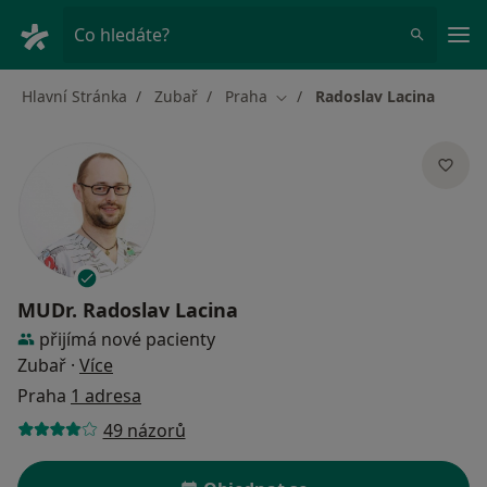
Hla
Co hledáte?
Hlavní Stránka
Zubař
Praha
Radoslav Lacina
Změna města
MUDr.
Radoslav Lacina
přijímá nové pacienty
o specializacích
Zubař
·
Více
Praha
1 adresa
49 názorů