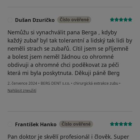
Dušan Dzuričko
Číslo ověřené
D
Nemůžu si vynachválit pana Berga , kdyby
každý zubař byl tak tolerantní a lidský tak lidi by
neměli strach se zubařů. Cítil jsem se příjemně
a bolest jsem neměl žádnou co ohromné
obdivuji a ohromné chci poděkovat za péči
která mi byla poskytnuta. Děkuji páně Berg
2. července 2024
•
BERG DENT s.r.o.
•
chirurgická extrakce zubu
•
podle názoru uživatele Dušan Dzuričko
Nahlásit zneužití
František Hanko
Číslo ověřené
F
Pan doktor je skvělí profesionál i člověk. Super