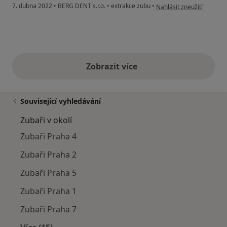
podle názoru uživatele Z
7. dubna 2022
•
BERG DENT s.r.o.
•
extrakce zubu
•
Nahlásit zneužití
Zobrazit více
výše uvedené názory
Související vyhledávání
Zubaři v okolí
Zubaři Praha 4
Zubaři Praha 2
Zubaři Praha 5
Zubaři Praha 1
Zubaři Praha 7