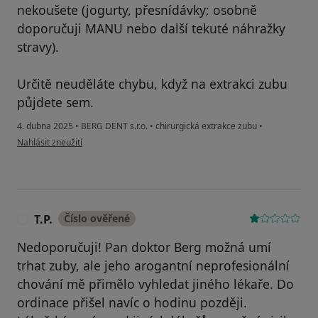
nekoušete (jogurty, přesnídávky; osobně
doporučuji MANU nebo další tekuté náhražky
stravy).
Určitě neuděláte chybu, když na extrakci zubu
půjdete sem.
4. dubna 2025
•
BERG DENT s.r.o.
•
chirurgická extrakce zubu
•
podle názoru uživatele Dominik B.
Nahlásit zneužití
T.P.
Číslo ověřené
T
Nedoporučuji! Pan doktor Berg možná umí
trhat zuby, ale jeho arogantní neprofesionální
chování mě přimělo vyhledat jiného lékaře. Do
ordinace přišel navíc o hodinu později.