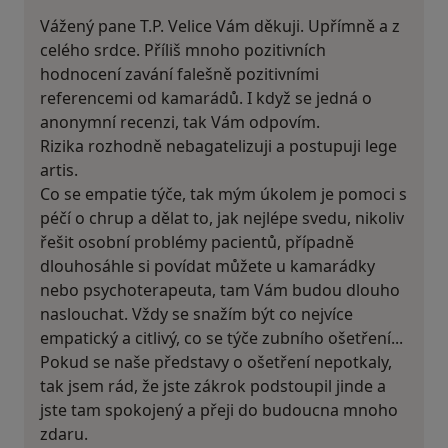
Vážený pane T.P. Velice Vám děkuji. Upřímně a z
celého srdce. Příliš mnoho pozitivních
hodnocení zavání falešně pozitivními
referencemi od kamarádů. I když se jedná o
anonymní recenzi, tak Vám odpovím.
Rizika rozhodně nebagatelizuji a postupuji lege
artis.
Co se empatie týče, tak mým úkolem je pomoci s
péčí o chrup a dělat to, jak nejlépe svedu, nikoliv
řešit osobní problémy pacientů, případně
dlouhosáhle si povídat můžete u kamarádky
nebo psychoterapeuta, tam Vám budou dlouho
naslouchat. Vždy se snažím být co nejvíce
empatický a citlivý, co se týče zubního ošetření...
Pokud se naše představy o ošetření nepotkaly,
tak jsem rád, že jste zákrok podstoupil jinde a
jste tam spokojený a přeji do budoucna mnoho
zdaru.