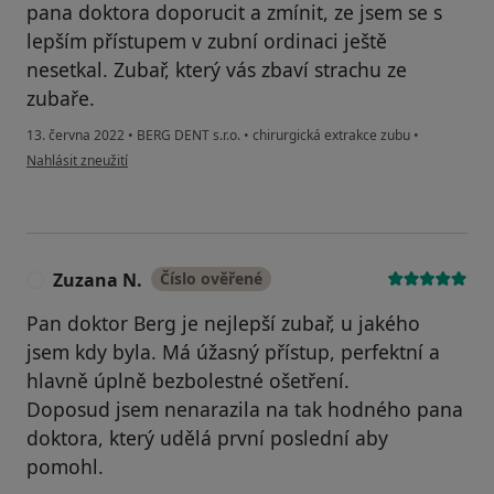
pana doktora doporucit a zmínit, ze jsem se s
lepším přístupem v zubní ordinaci ještě
nesetkal. Zubař, který vás zbaví strachu ze
zubaře.
13. června 2022
•
BERG DENT s.r.o.
•
chirurgická extrakce zubu
•
podle názoru uživatele Vojtech.N.
Nahlásit zneužití
Zuzana N.
Číslo ověřené
Z
Pan doktor Berg je nejlepší zubař, u jakého
jsem kdy byla. Má úžasný přístup, perfektní a
hlavně úplně bezbolestné ošetření.
Doposud jsem nenarazila na tak hodného pana
doktora, který udělá první poslední aby
pomohl.