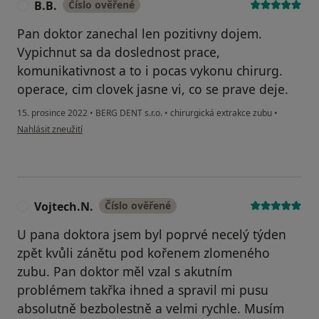
B.B.
Číslo ověřené
B
Pan doktor zanechal len pozitivny dojem.
Vypichnut sa da doslednost prace,
komunikativnost a to i pocas vykonu chirurg.
operace, cim clovek jasne vi, co se prave deje.
15. prosince 2022
•
BERG DENT s.r.o.
•
chirurgická extrakce zubu
•
podle názoru uživatele B.B.
Nahlásit zneužití
Vojtech.N.
Číslo ověřené
V
U pana doktora jsem byl poprvé necelý týden
zpět kvůli zánětu pod kořenem zlomeného
zubu. Pan doktor měl vzal s akutním
problémem takřka ihned a spravil mi pusu
absolutně bezbolestně a velmi rychle. Musím