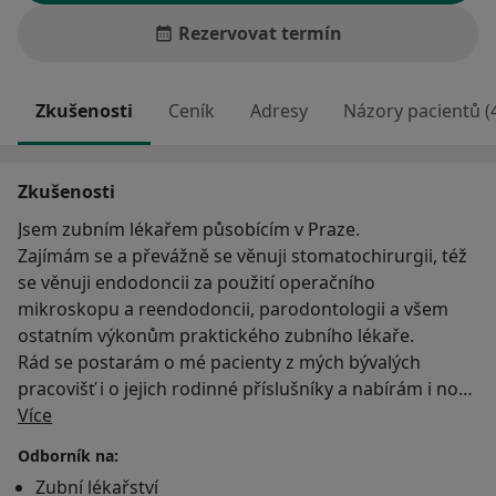
Rezervovat termín
Zkušenosti
Ceník
Adresy
Názory pacientů (
Zkušenosti
Jsem zubním lékařem působícím v Praze.
Zajímám se a převážně se věnuji stomatochirurgii, též
se věnuji endodoncii za použití operačního
mikroskopu a reendodoncii, parodontologii a všem
ostatním výkonům praktického zubního lékaře.
Rád se postarám o mé pacienty z mých bývalých
pracovišť i o jejich rodinné příslušníky a nabírám i nové
O mně
pacienty, jež hledají kvalitní péči a lidský přístup.
Více
Plynně mluvím anglicky, německy a rusky.
Odborník na:
Ve volném čase rád cestuji, sportuji a věnuji se četbě a
Zubní lékařství
překladu odborné literatury.