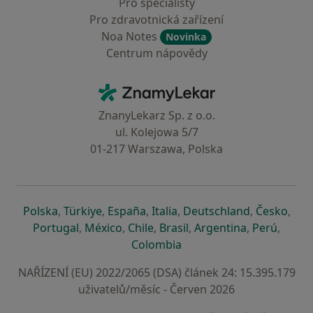
Pro specialisty
Pro zdravotnická zařízení
Noa Notes
Novinka
Centrum nápovědy
Kontakt
ZnamyLekar - Hlavní stránka
ZnanyLekarz Sp. z o.o.
ul. Kolejowa 5/7
01-217 Warszawa, Polska
se otevře v nové záložce
se otevře v nové záložce
se otevře v nové záložce
se otevře v nové záložce
se otevře v 
se o
Polska
,
Türkiye
,
España
,
Italia
,
Deutschland
,
Česko
,
se otevře v nové záložce
se otevře v nové záložce
se otevře v nové záložce
se otevře v nové záložc
se otevře v 
se ote
Portugal
,
México
,
Chile
,
Brasil
,
Argentina
,
Perú
,
se otevře v nové záložce
Colombia
NAŘÍZENÍ (EU) 2022/2065 (DSA) článek 24: 15.395.179
uživatelů/měsíc - Červen 2026