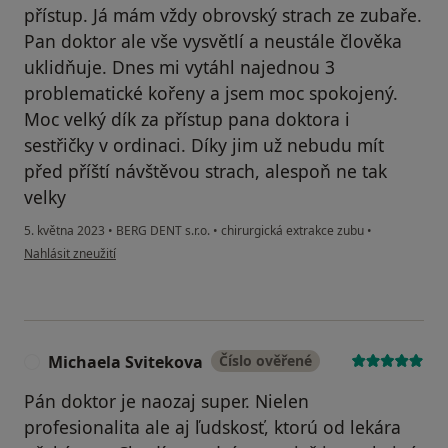
přístup. Já mám vždy obrovský strach ze zubaře.
Pan doktor ale vše vysvětlí a neustále člověka
uklidňuje. Dnes mi vytáhl najednou 3
problematické kořeny a jsem moc spokojený.
Moc velký dík za přístup pana doktora i
sestřičky v ordinaci. Díky jim už nebudu mít
před příští návštěvou strach, alespoň ne tak
velky
5. května 2023
•
BERG DENT s.r.o.
•
chirurgická extrakce zubu
•
podle názoru uživatele František Hanko
Nahlásit zneužití
Michaela Svitekova
Číslo ověřené
M
Pán doktor je naozaj super. Nielen
profesionalita ale aj ľudskosť, ktorú od lekára