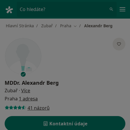
Hla
Co hledáte?
Hlavní Stránka
Zubař
Praha
Alexandr Berg
Změna města
MDDr.
Alexandr Berg
o specializacích
Zubař
·
Více
Praha
1 adresa
41 názorů
Kontaktní údaje