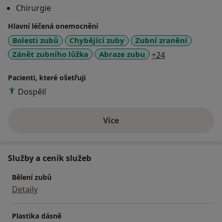
Chirurgie
V případě potřeby mě můžete kontaktovat na čísle
sedm tři čtyři šest devět pět nula sedm osm -pouze
Hlavní léčená onemocnění
sms.
Bolesti zubů
Chybějící zuby
Zubní zranění
a11y_sr_more_
Zánět zubního lůžka
Abraze zubu
+24
Pacienti, které ošetřuji
Dospělí
Více
o zkušenostech
Služby a ceník služeb
Bělení zubů
Detaily
Plastika dásně