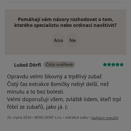
Pomáhají vám názory rozhodovat o tom,
kterého specialistu nebo ordinaci navštívit?
Ano
Ne
Luboš Dörfl
Číslo ověřené
L
Opravdu velmi šikovný a trpělivý zubař.
Čistý čas extrakce 8smičky nebyl delší, než
minutu a to bez bolesti.
Velmi doporučuji všem, zvláště lidem, kteří trpí
fóbií ze zubařů, jako já. (:
podle názoru uživatele L
20. srpna 2024
•
BERG DENT s.r.o.
•
extrakce zubu
•
Nahlásit zneužití