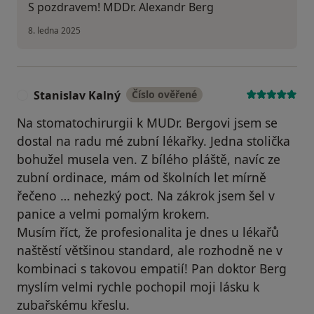
S pozdravem! MDDr. Alexandr Berg
8. ledna 2025
Stanislav Kalný
Číslo ověřené
S
Na stomatochirurgii k MUDr. Bergovi jsem se
dostal na radu mé zubní lékařky. Jedna stolička
bohužel musela ven. Z bílého pláště, navíc ze
zubní ordinace, mám od školních let mírně
řečeno … nehezký poct. Na zákrok jsem šel v
panice a velmi pomalým krokem.
Musím říct, že profesionalita je dnes u lékařů
naštěstí většinou standard, ale rozhodně ne v
kombinaci s takovou empatií! Pan doktor Berg
myslím velmi rychle pochopil moji lásku k
zubařskému křeslu.