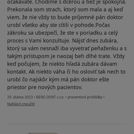
očakávate. Chodíme s dcérou a tiež je spokojná.
Prekonala som strach, ktorý som mala a aj keď
viem, že nie vždy to bude príjemné pán doktor
urobí všetko aby ste cítili v pohode.Počas
zákroku sa ubezpečí, že ste v poriadku a celý
proces s Vami konzultuje. Nájsť dnes zubára,
ktorý sa vám nesnaží iba vyvetrať peňaženku a s
takým prístupom je naozaj beh dlhé trate. Vždy
keď počujem, že niekto hľadá zubára dávam
kontakt. Ak niekto váha či ho osloviť tak nech to
urobí čo najskôr kým má pán doktor ešte
priestor pre nových pacientov.
20. dubna 2023
•
BERG DENT s.r.o.
•
preventivní prohlídky
•
podle názoru uživatele Michaela Svitekova
Nahlásit zneužití