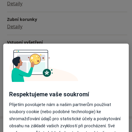
Detaily
Zubní korunky
Detaily
Vstupní vyšetření
Detaily
Stomatologická chirurgie
Detaily
+ 21 služby
Respektujeme vaše soukromí
Přijetím povolujete nám a našim partnerům používat
Jak fungují ceny?
soubory cookie (nebo podobné technologie) ke
shromažďování údajů pro statistické účely a poskytování
obsahu na základě vašich zvyklostí při procházení. Své
Adresa