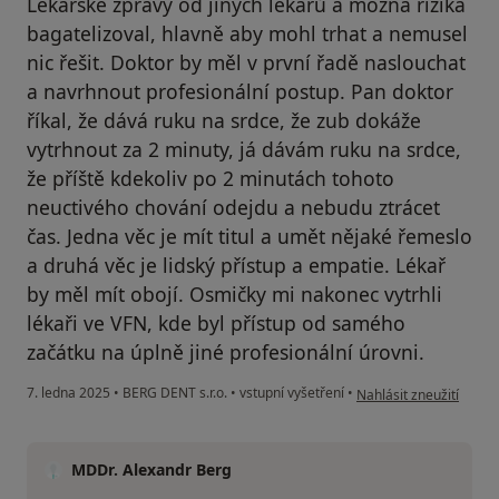
Lékařské zprávy od jiných lékařů a možná rizika
bagatelizoval, hlavně aby mohl trhat a nemusel
nic řešit. Doktor by měl v první řadě naslouchat
a navrhnout profesionální postup. Pan doktor
říkal, že dává ruku na srdce, že zub dokáže
vytrhnout za 2 minuty, já dávám ruku na srdce,
že příště kdekoliv po 2 minutách tohoto
neuctivého chování odejdu a nebudu ztrácet
čas. Jedna věc je mít titul a umět nějaké řemeslo
a druhá věc je lidský přístup a empatie. Lékař
by měl mít obojí. Osmičky mi nakonec vytrhli
lékaři ve VFN, kde byl přístup od samého
začátku na úplně jiné profesionální úrovni.
podle názoru uživatele 
7. ledna 2025
•
BERG DENT s.r.o.
•
vstupní vyšetření
•
Nahlásit zneužití
MDDr. Alexandr Berg