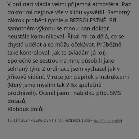
V ordinaci vládla velmi příjemná atmosféra. Pan
doktor mi nejprve vše v klidu vysvětlil. Samotný
zákrok proběhl rychle a BEZBOLESTNĚ. Při
samotném výkonu se mnou pan doktor
neustále komunikoval. Říkal mi co dělá, co se
chystá udělat a co můžu očekávat. Průběžně
také kontroloval, jak to zvládám já :o)).
Společně se sestrou na mne působili jako
sehraný tým. Z ordinace jsem vycházel jak v
Jiříkově vidění. V ruce jen papírek s instrukcemi
(který jsme myslím tak 2-5x společně
procházeli). Ocenil jsem i nabídku příp. SMS
dotazů.
Klobouk dolů!
podle názoru uživatele Sta
16. září 2024
•
BERG DENT s.r.o.
•
extrakce zubu
•
Nahlásit zneužití