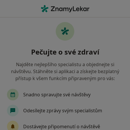
Hla
Problémy Se Zuby • Praha, hl město Praha
Filtry
• 1
Mapa
Problémy se zuby Praha
Pečujte o své zdraví
Jak řadíme výsledky vyhledávání?
Najděte nejlepšího specialistu a objednejte si
návštěvu. Stáhněte si aplikaci a získejte bezplatný
Jakého specialistu hledáte?
přístup k všem funkcím připraveným pro vás:
Zubař
Dentální hygienistka, hygienista
S
Snadno spravujte své návštěvy
Odesílejte zprávy svým specialistům
Dostávejte připomenutí o návštěvě