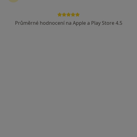
Průměrné hodnocení na Apple a Play Store 4.5
MDDr. Petr Mochow
·
Více
Zubař
8 názorů
Mezi Školami 2475/29, Praha
•
Mapa
MDDr. Petr Mochow
Tento specialista nenabízí online rezervaci termínu na této adrese.
Rezervovat termín