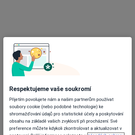
lékař Nazar Mysik
·
Více
Zubař
6 názorů
Sokolovská 100, Praha
•
Mapa
Amati Dental
Bělení zubů
6 400 Kč
Tento specialista nenabízí online rezervaci termínu na této adrese.
Rezervovat termín
Respektujeme vaše soukromí
Přijetím povolujete nám a našim partnerům používat
soubory cookie (nebo podobné technologie) ke
shromažďování údajů pro statistické účely a poskytování
obsahu na základě vašich zvyklostí při procházení. Své
preference můžete kdykoli zkontrolovat a aktualizovat v
lékař Oleksiy Bilous