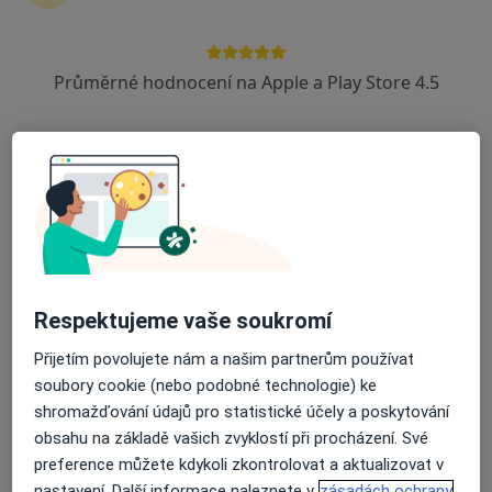
Volodymyr Kachmar
Průměrné hodnocení na Apple a Play Store 4.5
Zubař
Praha
Book a visit
Kateryna Piven
Zubař
Praha
Book a visit
Respektujeme vaše soukromí
Přijetím povolujete nám a našim partnerům používat
Mohammad Alhabbal
soubory cookie (nebo podobné technologie) ke
shromažďování údajů pro statistické účely a poskytování
Zubař, Stomatochirurg
Praha
obsahu na základě vašich zvyklostí při procházení. Své
preference můžete kdykoli zkontrolovat a aktualizovat v
Book a visit
nastavení. Další informace naleznete v
zásadách ochrany