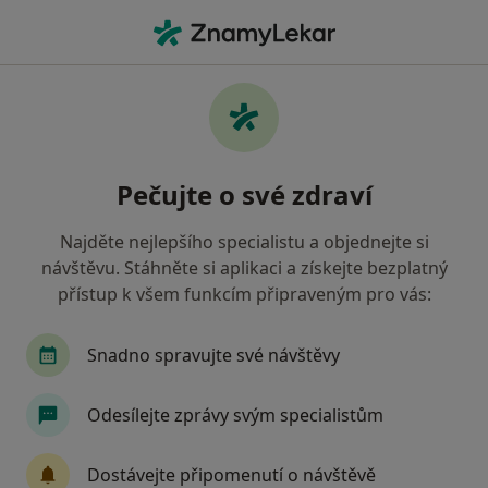
Hla
Co hledáte?
Hlavní Stránka
Služby
Ošetření Kořenových Kanálků
Ošetření kořenových kanálků -
Pečujte o své zdraví
informace, specialisté, otázky a
odpovědi
Najděte nejlepšího specialistu a objednejte si
návštěvu. Stáhněte si aplikaci a získejte bezplatný
přístup k všem funkcím připraveným pro vás:
Snadno spravujte své návštěvy
Informace
Otázky a odpovědi
Odesílejte zprávy svým specialistům
Odborníci
Dostávejte připomenutí o návštěvě