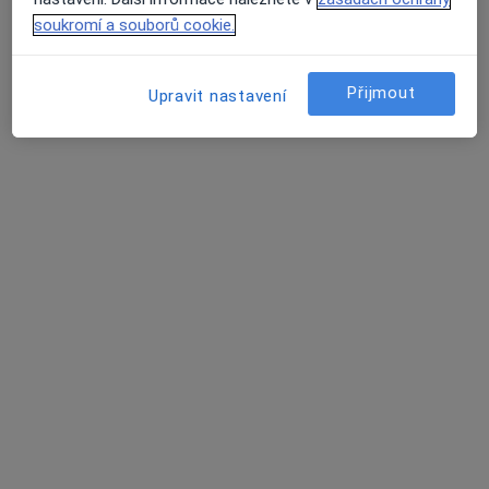
soukromí a souborů cookie.
Antonín Dědič
Zubař
Přijmout
Upravit nastavení
Praha
Book a visit
Aisha Sadueva
Zubař
Praha
Book a visit
Pavla Krejnická
Zubař
Sedlice