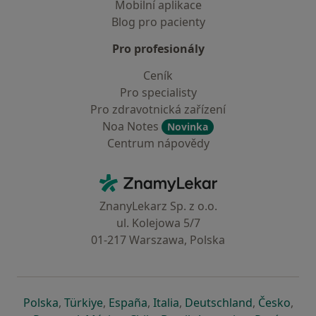
Mobilní aplikace
Blog pro pacienty
Pro profesionály
Ceník
Pro specialisty
Pro zdravotnická zařízení
Noa Notes
Novinka
Centrum nápovědy
Kontakt
ZnamyLekar - Hlavní stránka
ZnanyLekarz Sp. z o.o.
ul. Kolejowa 5/7
01-217 Warszawa, Polska
se otevře v nové záložce
se otevře v nové záložce
se otevře v nové záložce
se otevře v nové záložce
se otevře v 
se o
Polska
,
Türkiye
,
España
,
Italia
,
Deutschland
,
Česko
,