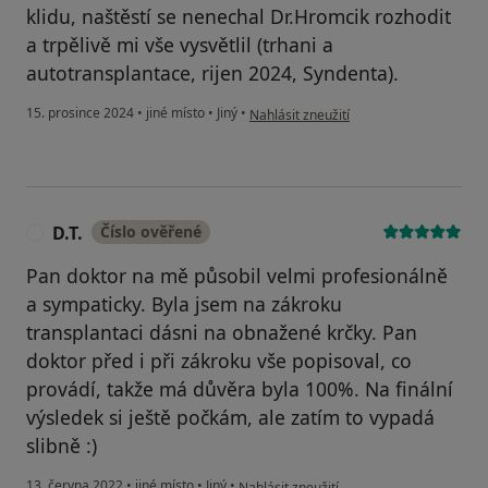
klidu, naštěstí se nenechal Dr.Hromcik rozhodit
a trpělivě mi vše vysvětlil (trhani a
autotransplantace, rijen 2024, Syndenta).
podle názoru uživatele Mayka
15. prosince 2024
•
jiné místo
•
Jiný
•
Nahlásit zneužití
D.T.
Číslo ověřené
D
Pan doktor na mě působil velmi profesionálně
a sympaticky. Byla jsem na zákroku
transplantaci dásni na obnažené krčky. Pan
doktor před i při zákroku vše popisoval, co
provádí, takže má důvěra byla 100%. Na finální
výsledek si ještě počkám, ale zatím to vypadá
slibně :)
podle názoru uživatele D.T.
13. června 2022
•
jiné místo
•
Jiný
•
Nahlásit zneužití