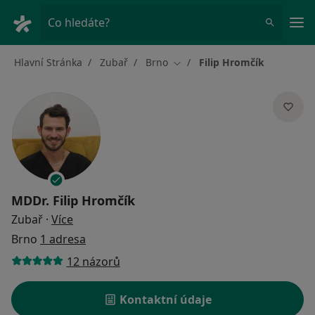
Hla
Co hledáte?
Hlavní Stránka
Zubař
Brno
Filip Hromčík
Změna města
MDDr.
Filip Hromčík
o specializacích
Zubař
·
Více
Brno
1 adresa
12 názorů
Kontaktní údaje