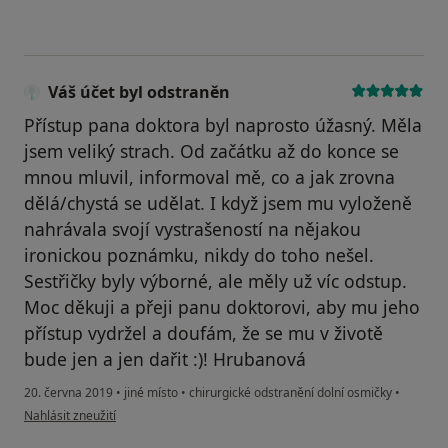
Váš účet byl odstraněn
Přístup pana doktora byl naprosto úžasný. Měla
jsem veliký strach. Od začátku až do konce se
mnou mluvil, informoval mě, co a jak zrovna
dělá/chystá se udělat. I když jsem mu vyloženě
nahrávala svojí vystrašeností na nějakou
ironickou poznámku, nikdy do toho nešel.
Sestřičky byly výborné, ale měly už víc odstup.
Moc děkuji a přeji panu doktorovi, aby mu jeho
přístup vydržel a doufám, že se mu v životě
bude jen a jen dařit :)! Hrubanová
20. června 2019
•
jiné místo
•
chirurgické odstranění dolní osmičky
•
podle názoru uživatele Váš účet byl odstraněn
Nahlásit zneužití