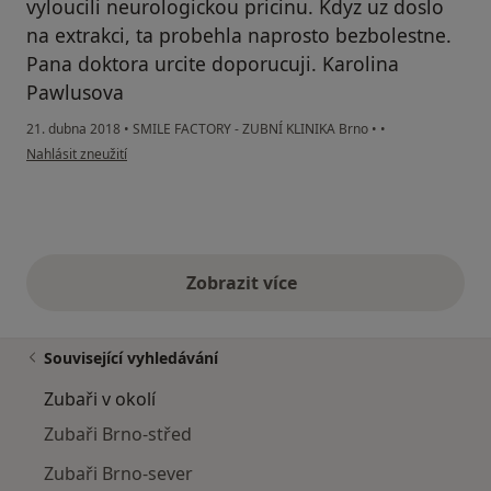
vyloucili neurologickou pricinu. Kdyz uz doslo
na extrakci, ta probehla naprosto bezbolestne.
Pana doktora urcite doporucuji. Karolina
Pawlusova
21. dubna 2018
•
SMILE FACTORY - ZUBNÍ KLINIKA Brno
•
•
podle názoru uživatele Váš účet byl odstraněn
Nahlásit zneužití
Zobrazit více
výše uvedené názory
Související vyhledávání
Zubaři v okolí
Zubaři Brno-střed
Zubaři Brno-sever