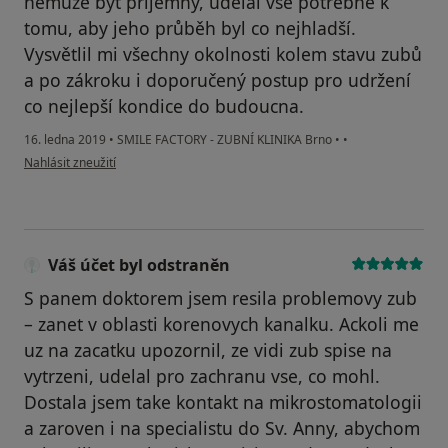
nemůže být příjemný, udělal vše potřebné k
tomu, aby jeho průběh byl co nejhladší.
Vysvětlil mi všechny okolnosti kolem stavu zubů
a po zákroku i doporučený postup pro udržení
co nejlepší kondice do budoucna.
16. ledna 2019
•
SMILE FACTORY - ZUBNÍ KLINIKA Brno
•
•
podle názoru uživatele Váš účet byl odstraněn
Nahlásit zneužití
Váš účet byl odstraněn
S panem doktorem jsem resila problemovy zub
– zanet v oblasti korenovych kanalku. Ackoli me
uz na zacatku upozornil, ze vidi zub spise na
vytrzeni, udelal pro zachranu vse, co mohl.
Dostala jsem take kontakt na mikrostomatologii
a zaroven i na specialistu do Sv. Anny, abychom