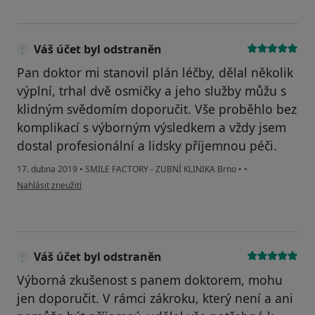
Váš účet byl odstraněn
Pan doktor mi stanovil plán léčby, dělal několik
výplní, trhal dvě osmičky a jeho služby můžu s
klidným svědomím doporučit. Vše proběhlo bez
komplikací s výborným výsledkem a vždy jsem
dostal profesionální a lidsky příjemnou péči.
17. dubna 2019
•
SMILE FACTORY - ZUBNÍ KLINIKA Brno
•
•
podle názoru uživatele Váš účet byl odstraněn
Nahlásit zneužití
Váš účet byl odstraněn
Výborná zkušenost s panem doktorem, mohu
jen doporučit. V rámci zákroku, který není a ani