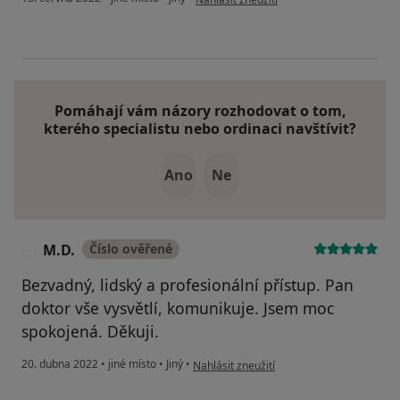
Pomáhají vám názory rozhodovat o tom,
kterého specialistu nebo ordinaci navštívit?
Ano
Ne
M.D.
Číslo ověřené
M
Bezvadný, lidský a profesionální přístup. Pan
doktor vše vysvětlí, komunikuje. Jsem moc
spokojená. Děkuji.
podle názoru uživatele M.D.
20. dubna 2022
•
jiné místo
•
Jiný
•
Nahlásit zneužití