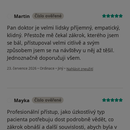
Martin
Číslo ověřené
M
Pan doktor je velmi lidsky příjemný, empatický,
klidný. Přestože mě čekal zákrok, kterého jsem
se bál, přístupoval velmi citlivě a svým
způsobem jsem se na návštěvy u něj až těšil.
Jednoznačně doporučuji všem.
podle názoru uživatele Martin
23. července 2026
•
Ordinace
•
Jiný
•
Nahlásit zneužití
Mayka
Číslo ověřené
M
Profesionální přístup, jako úzkostlivý typ
pacienta potřebuju dost podrobně vědět, co
zákrok obnáší a další souvislosti, abych byla v