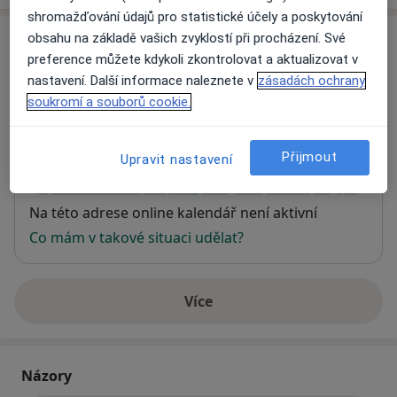
shromažďování údajů pro statistické účely a poskytování
Adresa
obsahu na základě vašich zvyklostí při procházení. Své
preference můžete kdykoli zkontrolovat a aktualizovat v
nastavení. Další informace naleznete v
zásadách ochrany
Ordinace
soukromí a souborů cookie.
Brno
Přijmout
Přiblížit mapu
Upravit nastavení
se otevře v nové záložce
Dostupnost
Na této adrese online kalendář není aktivní
Co mám v takové situaci udělat?
Více
o adrese
Názory