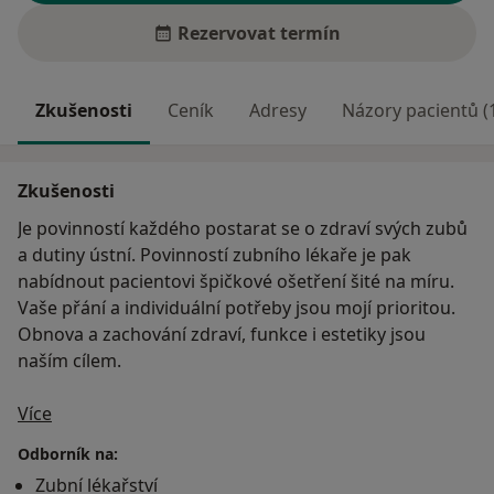
Rezervovat termín
Zkušenosti
Ceník
Adresy
Názory pacientů (
Zkušenosti
Je povinností každého postarat se o zdraví svých zubů
a dutiny ústní. Povinností zubního lékaře je pak
nabídnout pacientovi špičkové ošetření šité na míru.
Vaše přání a individuální potřeby jsou mojí prioritou.
Obnova a zachování zdraví, funkce i estetiky jsou
naším cílem.
O mně
Zubní lékařství jsem si zvolil za svoji profesi celkem
Více
nedávno. Kombinace biologie, technických věd, práce s
Odborník na:
lidmi a umění pokrývá všechno, co mě odedávna
Zubní lékařství
bavilo. Našel jsem to ve stomatologii. Dává mi možnost