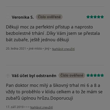
Veronika S.
Číslo ověřené
V
Děkuji moc za perfektní přístup a naprosto
bezbolestné trhání .Díky Vám jsem se přestala
bát zubaře, ještě jednou děkuji
podle názoru uživatele Veronika S.
20. ledna 2021
•
jiné místo
•
Jiný
•
Nahlásit zneužití
Váš účet byl odstraněn
Číslo ověřené
Pan doktor moc milý a šikovný trhal mi 6 a 8 a
vždy to proběhlo v klidu celkem a to že mám se
zubařů úplnou hrůzu.Doporucuji
podle názoru uživatele Váš účet byl odstraněn
17. září 2019
•
•
•
Nahlásit zneužití