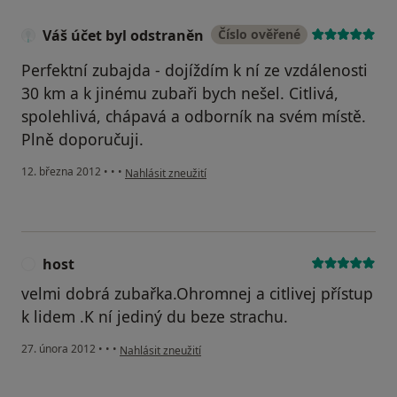
Váš účet byl odstraněn
Číslo ověřené
Perfektní zubajda - dojíždím k ní ze vzdálenosti
30 km a k jinému zubaři bych nešel. Citlivá,
spolehlivá, chápavá a odborník na svém místě.
Plně doporučuji.
podle názoru uživatele Váš účet byl odstraněn
12. března 2012
•
•
•
Nahlásit zneužití
host
H
velmi dobrá zubařka.Ohromnej a citlivej přístup
k lidem .K ní jediný du beze strachu.
podle názoru uživatele host
27. února 2012
•
•
•
Nahlásit zneužití