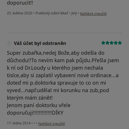
doporucit!!
podle názoru uživatele Monus
25. května 2020
•
Praktický zubní lékař
•
Jiný
•
Nahlásit zneužití
Váš účet byl odstraněn
Super zubařka,nedej Bože,aby odešla do
důchodu!!To nevím kam pak půjdu.Přešla jsem
k ní od Dr.Loudy u kterého jsem nechala
tisíce,aby si zaplatil vybavení nové ordinace...a
doteď mi p.doktorka spravuje to co on mi
vyved...např.udělal mi korunku na zub,pod
kterým mám zánět!
Jenom paní doktorku vřele
doporučuji!!!!!!!!!!!!!DÍKY
podle názoru uživatele Váš účet byl odstraněn
17. ledna 2014
•
•
•
Nahlásit zneužití