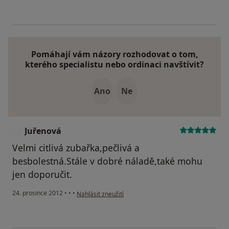
Pomáhají vám názory rozhodovat o tom,
kterého specialistu nebo ordinaci navštívit?
Ano
Ne
Juřenová
J
Velmi citlivá zubařka,pečlivá a
besbolestná.Stále v dobré náladě,také mohu
jen doporučit.
podle názoru uživatele Juřenová
24. prosince 2012
•
•
•
Nahlásit zneužití