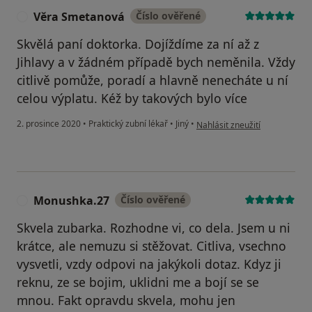
Věra Smetanová
Číslo ověřené
V
Skvělá paní doktorka. Dojíždíme za ní až z
Jihlavy a v žádném případě bych neměnila. Vždy
citlivě pomůže, poradí a hlavně nenecháte u ní
celou výplatu. Kéž by takových bylo více
podle názoru uživatele Věra
2. prosince 2020
•
Praktický zubní lékař
•
Jiný
•
Nahlásit zneužití
Monushka.27
Číslo ověřené
M
Skvela zubarka. Rozhodne vi, co dela. Jsem u ni
krátce, ale nemuzu si stěžovat. Citliva, vsechno
vysvetli, vzdy odpovi na jakýkoli dotaz. Kdyz ji
reknu, ze se bojim, uklidni me a bojí se se
mnou. Fakt opravdu skvela, mohu jen