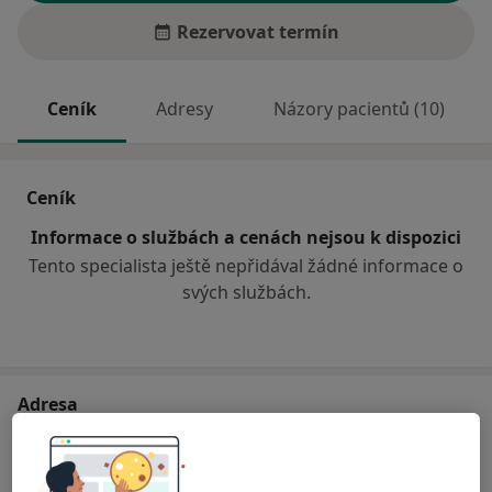
Rezervovat termín
Ceník
Adresy
Názory pacientů (10)
Ceník
Informace o službách a cenách nejsou k dispozici
Tento specialista ještě nepřidával žádné informace o
svých službách.
Adresa
Praktický zubní lékař
č.d. 42,
Šumná 67102