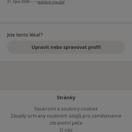
podle názoru uživatele Pacient
31. října 2008
•
•
•
Nahlásit zneužití
Jste tento lékař?
Upravit nebo spravovat profil
Stránky
Soukromí a soubory cookies
Zásady ochrany osobních údajů pro zaměstnance
zdravotní péče
O nás