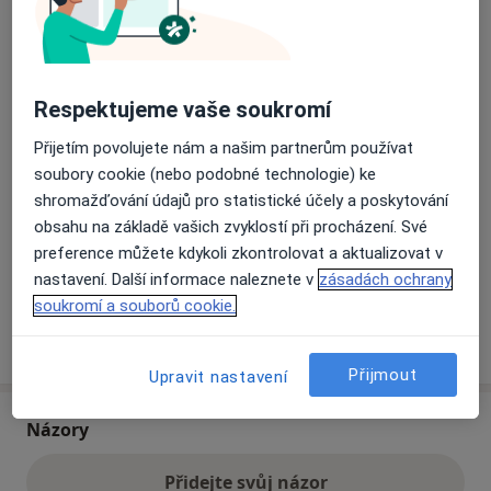
Přiblížit mapu
se otevře v nové záložce
Respektujeme vaše soukromí
Dostupnost
Na této adrese online kalendář není aktivní
Přijetím povolujete nám a našim partnerům používat
Co mám v takové situaci udělat?
soubory cookie (nebo podobné technologie) ke
shromažďování údajů pro statistické účely a poskytování
Způsoby platby (soukromé návštěvy)
obsahu na základě vašich zvyklostí při procházení. Své
Na teto adrese lékař přijímá pacienty na pojišťovnu
preference můžete kdykoli zkontrolovat a aktualizovat v
Detaily
nastavení. Další informace naleznete v
zásadách ochrany
soukromí a souborů cookie.
Více
o adrese
Přijmout
Upravit nastavení
Názory
Přidejte svůj názor