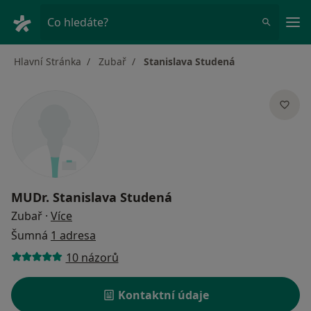
Hla
Co hledáte?
Hlavní Stránka
Zubař
Stanislava Studená
MUDr.
Stanislava Studená
o specializacích
Zubař
·
Více
Šumná
1 adresa
10 názorů
Kontaktní údaje