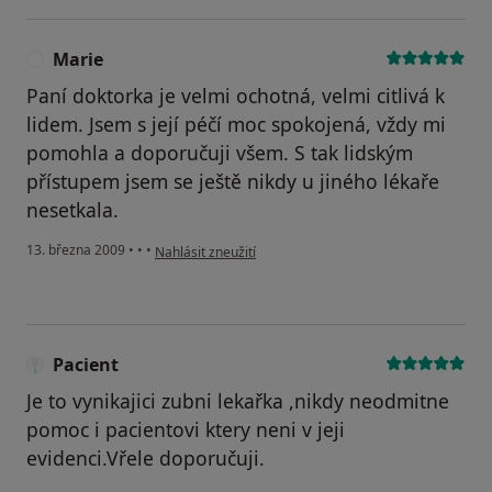
Marie
M
Paní doktorka je velmi ochotná, velmi citlivá k
lidem. Jsem s její péčí moc spokojená, vždy mi
pomohla a doporučuji všem. S tak lidským
přístupem jsem se ještě nikdy u jiného lékaře
nesetkala.
podle názoru uživatele Marie
13. března 2009
•
•
•
Nahlásit zneužití
Pacient
Je to vynikajici zubni lekařka ,nikdy neodmitne
pomoc i pacientovi ktery neni v jeji
evidenci.Vřele doporučuji.