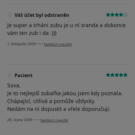
Váš účet byl odstraněn
Je super a trháni zubu je u ní sranda a dokonce
vám ten zub i da :)))
podle názoru uživatele Váš účet byl odstraněn
1. listopadu 2009
•
•
•
Nahlásit zneužití
Pacient
Sova.
Je to nejlepší zubařka jakou jsem kdy poznala.
Chápající, citlivá a pomůže vždycky.
Nedám na ni dopustit a vřele doporučuji.
podle názoru uživatele Pacient
28. srpna 2009
•
•
•
Nahlásit zneužití