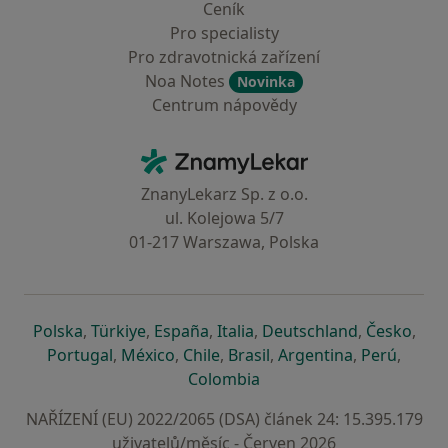
Ceník
Pro specialisty
Pro zdravotnická zařízení
Noa Notes
Novinka
Centrum nápovědy
Kontakt
ZnamyLekar - Hlavní stránka
ZnanyLekarz Sp. z o.o.
ul. Kolejowa 5/7
01-217 Warszawa, Polska
se otevře v nové záložce
se otevře v nové záložce
se otevře v nové záložce
se otevře v nové záložce
se otevře v 
se o
Polska
,
Türkiye
,
España
,
Italia
,
Deutschland
,
Česko
,
se otevře v nové záložce
se otevře v nové záložce
se otevře v nové záložce
se otevře v nové záložc
se otevře v 
se ote
Portugal
,
México
,
Chile
,
Brasil
,
Argentina
,
Perú
,
se otevře v nové záložce
Colombia
NAŘÍZENÍ (EU) 2022/2065 (DSA) článek 24: 15.395.179
uživatelů/měsíc - Červen 2026