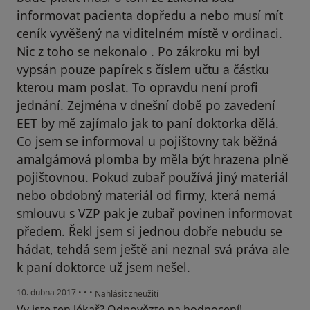
informovat pacienta dopředu a nebo musí mít
ceník vyvěšený na viditelném místě v ordinaci.
Nic z toho se nekonalo . Po zákroku mi byl
vypsán pouze papírek s číslem učtu a částku
kterou mam poslat. To opravdu není profi
jednání. Zejména v dnešní době po zavedení
EET by mě zajímalo jak to paní doktorka dělá.
Co jsem se informoval u pojištovny tak běžná
amalgámová plomba by měla být hrazena plně
pojištovnou. Pokud zubař používá jiný materiál
nebo obdobný materiál od firmy, která nemá
smlouvu s VZP pak je zubař povinen informovat
předem. Řekl jsem si jednou dobře nebudu se
hádat, tehdá sem ještě ani neznal svá práva ale
k paní doktorce už jsem nešel.
podle názoru uživatele Váš účet byl odstraněn
10. dubna 2017
•
•
•
Nahlásit zneužití
Vy jste ten lékař? Odpovězte na hodnocení!