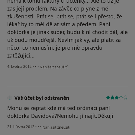
nemá k tomu faktury či účtenky... Ale to už je
zas její problém. Na závěr, co plyne z mé
zkušenosti. Ptát se, ptát se, ptát se i přesto, že
lékař by to měl dělat sám a předem. Paní
doktorka je jinak super, budu k ní chodit dál, ale
už budu moudřejší. Nevím jak vy, ale platit za
něco, co nemusím, je pro mě opravdu
zatěžující...
podle názoru uživatele Váš účet byl odstraněn
4. května 2012
•
•
•
Nahlásit zneužití
Váš účet byl odstraněn
Mohu se zeptat kde má ted ordinaci paní
doktorka Davidová?Nemohu jí najít.Děkuji
podle názoru uživatele Váš účet byl odstraněn
21. března 2012
•
•
•
Nahlásit zneužití