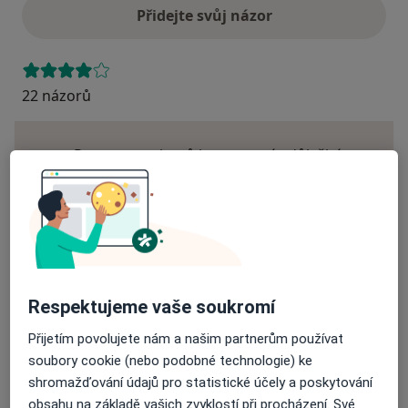
Přidejte svůj názor
22 názorů
Recenze pacientů jsou pro nás důležité.
Specialisté nemají možnost zaplatit za
odstranění nebo změnu recenze pacienta.
Další informace o názorech
Další informace.
Respektujeme vaše soukromí
Přijetím povolujete nám a našim partnerům používat
Hledejte v názorech
soubory cookie (nebo podobné technologie) ke
shromažďování údajů pro statistické účely a poskytování
obsahu na základě vašich zvyklostí při procházení. Své