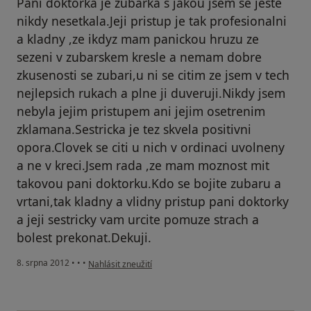
Pani doktorka je zubarka s jakou jsem se jeste
nikdy nesetkala.Jeji pristup je tak profesionalni
a kladny ,ze ikdyz mam panickou hruzu ze
sezeni v zubarskem kresle a nemam dobre
zkusenosti se zubari,u ni se citim ze jsem v tech
nejlepsich rukach a plne ji duveruji.Nikdy jsem
nebyla jejim pristupem ani jejim osetrenim
zklamana.Sestricka je tez skvela positivni
opora.Clovek se citi u nich v ordinaci uvolneny
a ne v kreci.Jsem rada ,ze mam moznost mit
takovou pani doktorku.Kdo se bojite zubaru a
vrtani,tak kladny a vlidny pristup pani doktorky
a jeji sestricky vam urcite pomuze strach a
bolest prekonat.Dekuji.
podle názoru uživatele Váš účet byl odstraněn
8. srpna 2012
•
•
•
Nahlásit zneužití