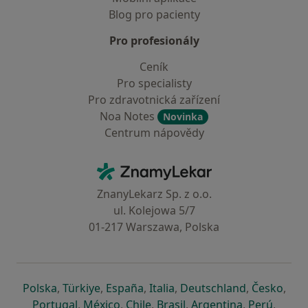
Blog pro pacienty
Pro profesionály
Ceník
Pro specialisty
Pro zdravotnická zařízení
Noa Notes
Novinka
Centrum nápovědy
Kontakt
ZnamyLekar - Hlavní stránka
ZnanyLekarz Sp. z o.o.
ul. Kolejowa 5/7
01-217 Warszawa, Polska
se otevře v nové záložce
se otevře v nové záložce
se otevře v nové záložce
se otevře v nové záložce
se otevře v 
se o
Polska
,
Türkiye
,
España
,
Italia
,
Deutschland
,
Česko
,
se otevře v nové záložce
se otevře v nové záložce
se otevře v nové záložce
se otevře v nové záložc
se otevře v 
se ote
Portugal
,
México
,
Chile
,
Brasil
,
Argentina
,
Perú
,