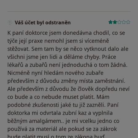
Váš účet byl odstraněn
K paní doktorce jsem donedávna chodil, co se
týče její praxe nemohl jsem si víceméně
stěžovat. Sem tam by se něco vytknout dalo ale
všichni jsme jen lidi a děláme chyby. Práce
lékařů a zubařů není jednoduchá o tom žádná.
Nicméně nyní hledám nového zubaře
především z důvodu změny místa zaměstnání.
Ale především z důvodu že člověk dopředu neví
co bude a co nebude muset platit. Mám
podobné zkušenosti jaké tu již zazněli. Paní
doktorka mi odvrtala zubní kaz a vyplnila
běžným amalgámem.. je mi vcelku jedno co
používá za materiál ale pokud se za zákrok
bude platit musí o tom ze zákona buď