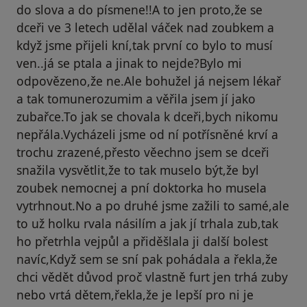
do slova a do písmene!!A to jen proto,že se
dceři ve 3 letech udělal váček nad zoubkem a
když jsme přijeli kní,tak první co bylo to musí
ven..já se ptala a jinak to nejde?Bylo mi
odpovězeno,že ne.Ale bohužel já nejsem lékař
a tak tomunerozumim a věřila jsem jí jako
zubařce.To jak se chovala k dceři,bych nikomu
nepřála.Vycházeli jsme od ní potřísněné krví a
trochu zrazené,přesto věechno jsem se dceři
snažila vysvětlit,že to tak muselo být,že byl
zoubek nemocnej a pní doktorka ho musela
vytrhnout.No a po druhé jsme zažili to samé,ale
to už holku rvala násilím a jak jí trhala zub,tak
ho přetrhla vejpůl a přiděšlala ji další bolest
navíc,Když sem se sní pak pohádala a řekla,že
chci vědět důvod proč vlastně furt jen trhá zuby
nebo vrtá dětem,řekla,že je lepší pro ni je