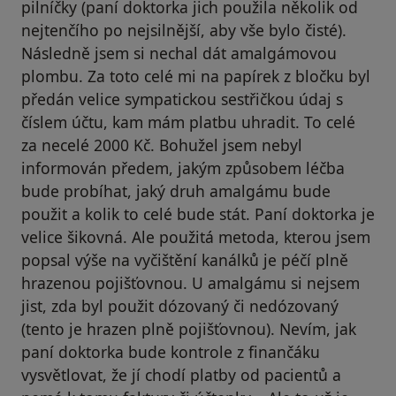
pilníčky (paní doktorka jich použila několik od
nejtenčího po nejsilnější, aby vše bylo čisté).
Následně jsem si nechal dát amalgámovou
plombu. Za toto celé mi na papírek z bločku byl
předán velice sympatickou sestřičkou údaj s
číslem účtu, kam mám platbu uhradit. To celé
za necelé 2000 Kč. Bohužel jsem nebyl
informován předem, jakým způsobem léčba
bude probíhat, jaký druh amalgámu bude
použit a kolik to celé bude stát. Paní doktorka je
velice šikovná. Ale použitá metoda, kterou jsem
popsal výše na vyčištění kanálků je péčí plně
hrazenou pojišťovnou. U amalgámu si nejsem
jist, zda byl použit dózovaný či nedózovaný
(tento je hrazen plně pojišťovnou). Nevím, jak
paní doktorka bude kontrole z finančáku
vysvětlovat, že jí chodí platby od pacientů a