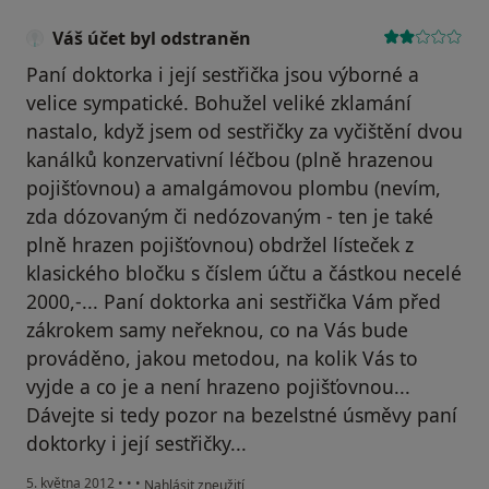
Váš účet byl odstraněn
Paní doktorka i její sestřička jsou výborné a
velice sympatické. Bohužel veliké zklamání
nastalo, když jsem od sestřičky za vyčištění dvou
kanálků konzervativní léčbou (plně hrazenou
pojišťovnou) a amalgámovou plombu (nevím,
zda dózovaným či nedózovaným - ten je také
plně hrazen pojišťovnou) obdržel lísteček z
klasického bločku s číslem účtu a částkou necelé
2000,-... Paní doktorka ani sestřička Vám před
zákrokem samy neřeknou, co na Vás bude
prováděno, jakou metodou, na kolik Vás to
vyjde a co je a není hrazeno pojišťovnou...
Dávejte si tedy pozor na bezelstné úsměvy paní
doktorky i její sestřičky...
podle názoru uživatele Váš účet byl odstraněn
5. května 2012
•
•
•
Nahlásit zneužití