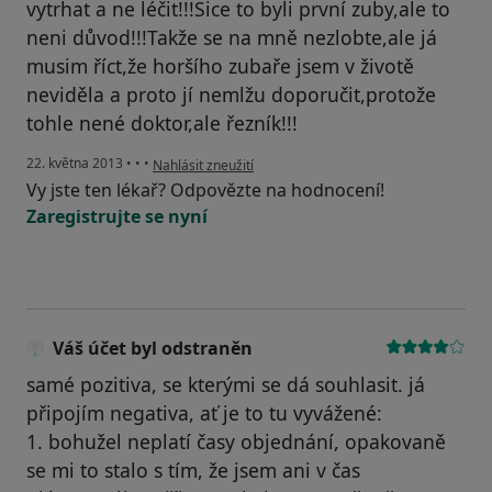
vytrhat a ne léčit!!!Sice to byli první zuby,ale to
neni důvod!!!Takže se na mně nezlobte,ale já
musim říct,že horšího zubaře jsem v životě
neviděla a proto jí nemlžu doporučit,protože
tohle nené doktor,ale řezník!!!
podle názoru uživatele Váš účet byl odstraněn
22. května 2013
•
•
•
Nahlásit zneužití
Vy jste ten lékař? Odpovězte na hodnocení!
Zaregistrujte se nyní
Váš účet byl odstraněn
samé pozitiva, se kterými se dá souhlasit. já
připojím negativa, ať je to tu vyvážené:
1. bohužel neplatí časy objednání, opakovaně
se mi to stalo s tím, že jsem ani v čas