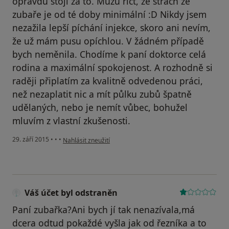
opravdu stojí za to. Můžu říct, že strach ze
zubaře je od té doby minimální :D Nikdy jsem
nezažila lepší píchání injekce, skoro ani nevím,
že už mám pusu opíchlou. V žádném případě
bych neměnila. Chodíme k paní doktorce celá
rodina a maximální spokojenost. A rozhodně si
raději připlatím za kvalitně odvedenou práci,
než nezaplatit nic a mít půlku zubů špatně
udělaných, nebo je nemít vůbec, bohužel
mluvím z vlastní zkušenosti.
podle názoru uživatele Váš účet byl odstraněn
29. září 2015
•
•
•
Nahlásit zneužití
Váš účet byl odstraněn
Paní zubařka?Ani bych jí tak nenazívala,má
dcera odtud pokaždé vyšla jak od řezníka a to