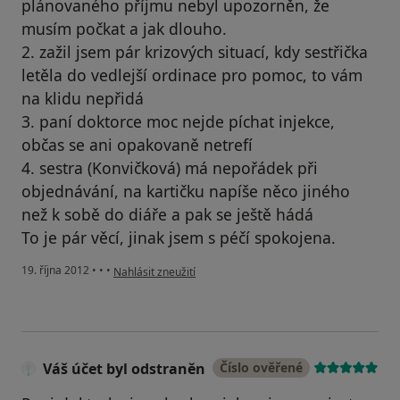
plánovaného příjmu nebyl upozorněn, že
musím počkat a jak dlouho.
2. zažil jsem pár krizových situací, kdy sestřička
letěla do vedlejší ordinace pro pomoc, to vám
na klidu nepřidá
3. paní doktorce moc nejde píchat injekce,
občas se ani opakovaně netrefí
4. sestra (Konvičková) má nepořádek při
objednávání, na kartičku napíše něco jiného
než k sobě do diáře a pak se ještě hádá
To je pár věcí, jinak jsem s péčí spokojena.
podle názoru uživatele Váš účet byl odstraněn
19. října 2012
•
•
•
Nahlásit zneužití
Váš účet byl odstraněn
Číslo ověřené