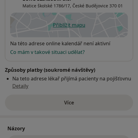
Matice školské 1786/17,
České Budějovice
370 01
Přiblížit mapu
se otevře v nové záložce
Dostupnost
Na této adrese online kalendář není aktivní
Co mám v takové situaci udělat?
Způsoby platby (soukromé návštěvy)
Na teto adrese lékař přijímá pacienty na pojišťovnu
Detaily
Více
o adrese
Názory