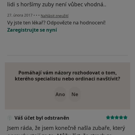
lidi s horšímy zuby není vůbec vhodná..
podle názoru uživatele Váš účet byl odstraněn
27. února 2017
•
•
•
Nahlásit zneužití
Vy jste ten lékař? Odpovězte na hodnocení!
Zaregistrujte se nyní
Pomáhají vám názory rozhodovat o tom,
kterého specialistu nebo ordinaci navštívit?
Ano
Ne
Váš účet byl odstraněn
Jsem ráda, že jsem konečně našla zubaře, který