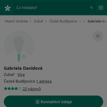
Hla
Co hledáte?
Hlavní Stránka
Zubař
České Budějovice
Gabriela Da
Změna města
Gabriela Davidová
o specializacích
Zubař
·
Více
České Budějovice
1 adresa
22 názorů
Kontaktní údaje