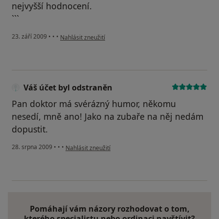
nejvyšší hodnocení.
```
podle názoru uživatele Vlasta J.
23. září 2009
•
•
•
Nahlásit zneužití
Váš účet byl odstraněn
Pan doktor má svérázný humor, někomu
nesedí, mně ano! Jako na zubaře na něj nedám
dopustit.
podle názoru uživatele Váš účet byl odstraněn
28. srpna 2009
•
•
•
Nahlásit zneužití
Pomáhají vám názory rozhodovat o tom,
kterého specialistu nebo ordinaci navštívit?