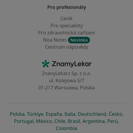
Pro profesionály
Ceník
Pro specialisty
Pro zdravotnická zařízení
Noa Notes
Novinka
Centrum nápovědy
Kontakt
ZnamyLekar - Hlavní stránka
ZnanyLekarz Sp. z o.o.
ul. Kolejowa 5/7
01-217 Warszawa, Polska
se otevře v nové záložce
se otevře v nové záložce
se otevře v nové záložce
se otevře v nové záložce
se otevře v 
se o
Polska
,
Türkiye
,
España
,
Italia
,
Deutschland
,
Česko
,
se otevře v nové záložce
se otevře v nové záložce
se otevře v nové záložce
se otevře v nové záložc
se otevře v 
se ote
Portugal
,
México
,
Chile
,
Brasil
,
Argentina
,
Perú
,
se otevře v nové záložce
Colombia