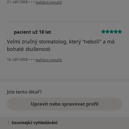
podle názoru uživatele Pacient
21. září 2008
•
•
•
Nahlásit zneužití
pacient už 18 let
P
Velmi zručný stomatolog, který "nebolí" a má
bohaté zkušenosti
podle názoru uživatele pacient už 18 let
16. září 2008
•
•
•
Nahlásit zneužití
Jste tento lékař?
Upravit nebo spravovat profil
Související vyhledávání