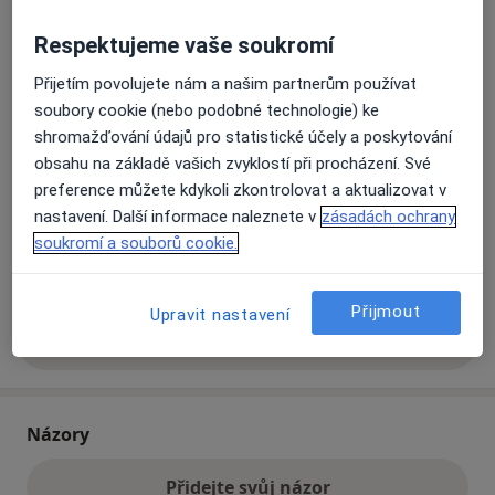
Respektujeme vaše soukromí
Přiblížit mapu
se otevře v nové záložce
Přijetím povolujete nám a našim partnerům používat
soubory cookie (nebo podobné technologie) ke
Dostupnost
Na této adrese online kalendář není aktivní
shromažďování údajů pro statistické účely a poskytování
Co mám v takové situaci udělat?
obsahu na základě vašich zvyklostí při procházení. Své
preference můžete kdykoli zkontrolovat a aktualizovat v
nastavení. Další informace naleznete v
zásadách ochrany
Způsoby platby (soukromé návštěvy)
soukromí a souborů cookie.
Na teto adrese lékař přijímá pacienty na pojišťovnu
Detaily
Přijmout
Upravit nastavení
Více
o adrese
Názory
Přidejte svůj názor