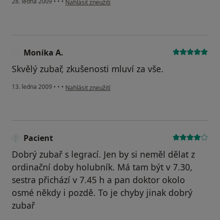
28. ledna 2009
•
•
•
Nahlásit zneužití
Monika A.
M
Skvělý zubař, zkušenosti mluví za vše.
podle názoru uživatele Monika A.
13. ledna 2009
•
•
•
Nahlásit zneužití
Pacient
Dobrý zubař s legrací. Jen by si neměl dělat z
ordinační doby holubník. Má tam být v 7.30,
sestra přichází v 7.45 h a pan doktor okolo
osmé někdy i pozdě. To je chyby jinak dobrý
zubař