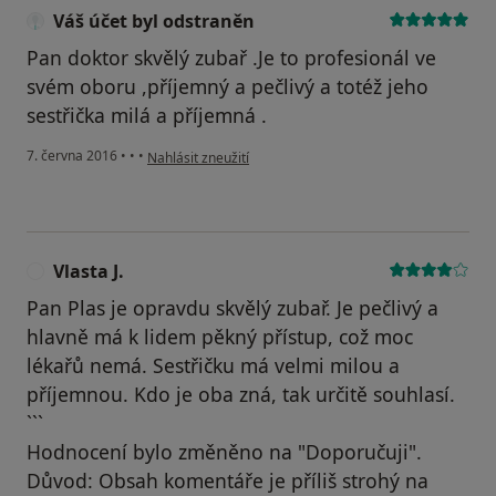
Váš účet byl odstraněn
Pan doktor skvělý zubař .Je to profesionál ve
svém oboru ,příjemný a pečlivý a totéž jeho
sestřička milá a příjemná .
podle názoru uživatele Váš účet byl odstraněn
7. června 2016
•
•
•
Nahlásit zneužití
Vlasta J.
V
Pan Plas je opravdu skvělý zubař. Je pečlivý a
hlavně má k lidem pěkný přístup, což moc
lékařů nemá. Sestřičku má velmi milou a
příjemnou. Kdo je oba zná, tak určitě souhlasí.
```
Hodnocení bylo změněno na "Doporučuji".
Důvod: Obsah komentáře je příliš strohý na