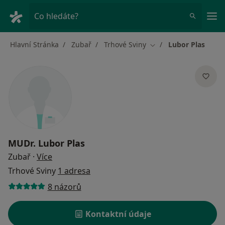
Hla
Co hledáte?
Hlavní Stránka
Zubař
Trhové Sviny
Lubor Plas
Změna města
MUDr.
Lubor Plas
o specializacích
Zubař
·
Více
Trhové Sviny
1 adresa
8 názorů
Kontaktní údaje