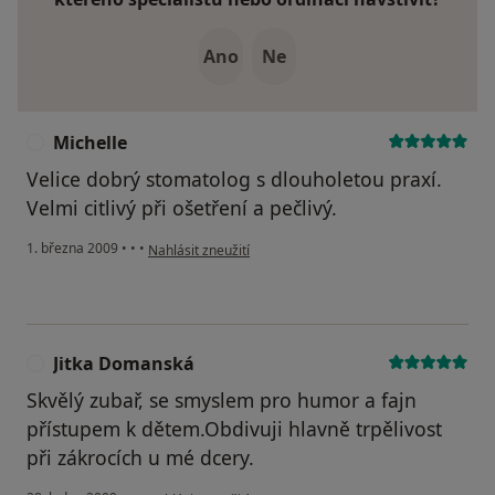
Ano
Ne
Michelle
M
Velice dobrý stomatolog s dlouholetou praxí.
Velmi citlivý při ošetření a pečlivý.
podle názoru uživatele Michelle
1. března 2009
•
•
•
Nahlásit zneužití
Jitka Domanská
J
Skvělý zubař, se smyslem pro humor a fajn
přístupem k dětem.Obdivuji hlavně trpělivost
při zákrocích u mé dcery.
podle názoru uživatele Jitka Domanská