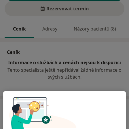
Rezervovat termín
Ceník
Adresy
Názory pacientů (8)
Ceník
Informace o službách a cenách nejsou k dispozici
Tento specialista ještě nepřidával žádné informace o
svých službách.
Adresa
Stomatologická ordinace
Nábřeží Svat. Čecha 664,
Trhové Sviny
37401