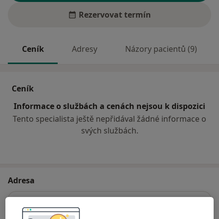
Rezervovat termín
Ceník
Adresy
Názory pacientů (9)
Ceník
Informace o službách a cenách nejsou k dispozici
Tento specialista ještě nepřidával žádné informace o
svých službách.
Adresa
Stomatologická ordinace
Nad Stadionem 484,
Vimperk
38501