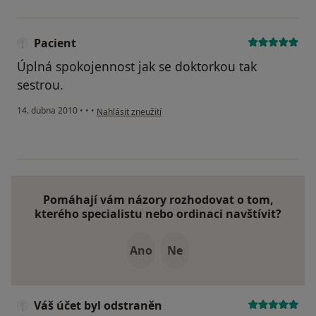
Pacient
Úplná spokojennost jak se doktorkou tak
sestrou.
podle názoru uživatele Pacient
14. dubna 2010
•
•
•
Nahlásit zneužití
Pomáhají vám názory rozhodovat o tom,
kterého specialistu nebo ordinaci navštívit?
Ano
Ne
Váš účet byl odstraněn