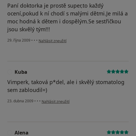
Paní doktorka je prostě super,to každý
ocení,pokud k ní chodí s malými dětmi.Je milá a
moc hodná k dětem i dospělým.Se sestřičkou
jsou skvělý tým!!!
podle názoru uživatele Váš účet byl odstraněn
29. října 2009
•
•
•
Nahlásit zneužití
Kuba
K
Vimperk, taková p*del, ale i skvělý stomatolog
sem zabloudil=)
podle názoru uživatele Kuba
23. dubna 2009
•
•
•
Nahlásit zneužití
Alena
A