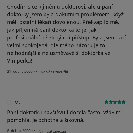
Chodím sice k jinému doktorovi, ale u paní
doktorky jsem byla s akutním problémem, když
měli ostatní lékaři dovolenou. Překvapilo mě,
jak příjemná paní doktorka to je, jak
profesionální a šetrný má přístup. Byla jsem s ní
velmi spokojená, dle mého názoru je to
nejhodnější a nejusměvavější doktorka ve
Vimperku!
podle názoru uživatele Alena
21. dubna 2009
•
•
•
Nahlásit zneužití
M.
M
Paní doktorku navštěvuji docela často, vždy mi
pomohla. Je ochotná a šikovná.
podle názoru uživatele M.
8. dubna 2009
•
•
•
Nahlásit zneužití