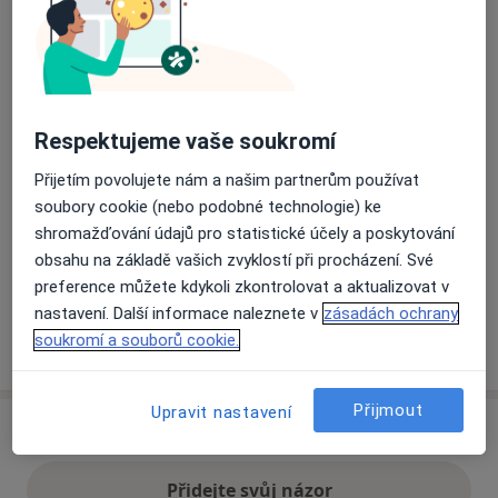
Přiblížit mapu
se otevře v nové záložce
Dostupnost
Na této adrese online kalendář není aktivní
Respektujeme vaše soukromí
Co mám v takové situaci udělat?
Přijetím povolujete nám a našim partnerům používat
soubory cookie (nebo podobné technologie) ke
Způsoby platby (soukromé návštěvy)
shromažďování údajů pro statistické účely a poskytování
Na teto adrese lékař přijímá pacienty na pojišťovnu
obsahu na základě vašich zvyklostí při procházení. Své
Detaily
preference můžete kdykoli zkontrolovat a aktualizovat v
nastavení. Další informace naleznete v
zásadách ochrany
soukromí a souborů cookie.
Více
o adrese
Přijmout
Upravit nastavení
Názory
Přidejte svůj názor