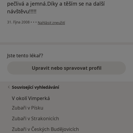
pečlivá a jemná.Díky a těším se na další
návštěvu!!!!!
podle názoru uživatele Patrik Plánka
31. října 2008
•
•
•
Nahlásit zneužití
Jste tento lékař?
Upravit nebo spravovat profil
Související vyhledávání
V okolí Vimperká
Zubaři v Písku
Zubaři v Strakonicích
Zubaři v Českých Budějovicích