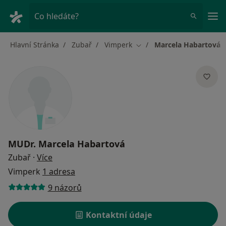
Hla
Co hledáte?
Hlavní Stránka
Zubař
Vimperk
Marcela Habartová
Změna města
MUDr.
Marcela Habartová
o specializacích
Zubař
·
Více
Vimperk
1 adresa
9 názorů
Kontaktní údaje