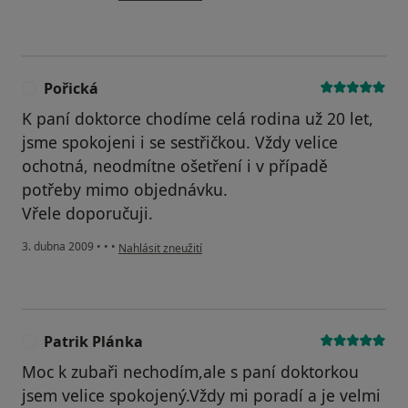
Pořická
P
K paní doktorce chodíme celá rodina už 20 let,
jsme spokojeni i se sestřičkou. Vždy velice
ochotná, neodmítne ošetření i v případě
potřeby mimo objednávku.
Vřele doporučuji.
podle názoru uživatele Pořická
3. dubna 2009
•
•
•
Nahlásit zneužití
Patrik Plánka
P
Moc k zubaři nechodím,ale s paní doktorkou
jsem velice spokojený.Vždy mi poradí a je velmi