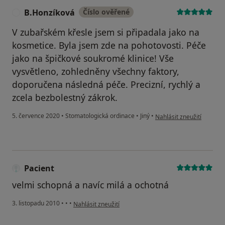
B.Honzíková
Číslo ověřené
B
V zubařském křesle jsem si připadala jako na
kosmetice. Byla jsem zde na pohotovosti. Péče
jako na špičkové soukromé klinice! Vše
vysvětleno, zohledněny všechny faktory,
doporučena následná péče. Precizní, rychlý a
zcela bezbolestný zákrok.
podle názoru uživatele B
5. července 2020
•
Stomatologická ordinace
•
Jiný
•
Nahlásit zneužití
Pacient
velmi schopná a navíc milá a ochotná
podle názoru uživatele Pacient
3. listopadu 2010
•
•
•
Nahlásit zneužití