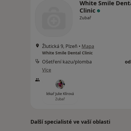
White Smile Dent
Clinic
Zubař
Žlutická 9, Plzeň
•
Mapa
White Smile Dental Clinic
Ošetření kazu/plomba
od
Více
lékař Julie Klírová
Zubař
Další specialisté ve vaší oblasti