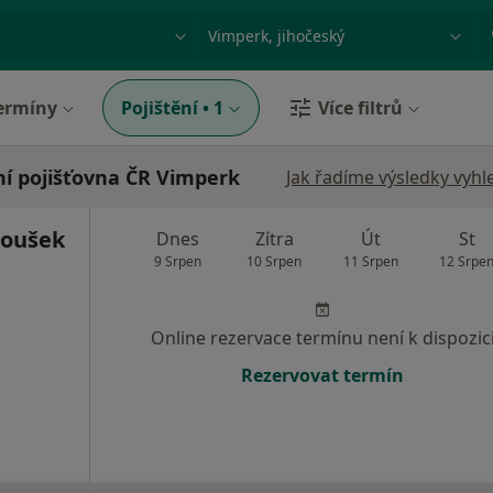
ace, nemoc nebo příjmení
Město nebo region
ermíny
Pojištění
•
1
Více filtrů
ní pojišťovna ČR Vimperk
Jak řadíme výsledky vyhl
toušek
Dnes
Zítra
Út
St
9 Srpen
10 Srpen
11 Srpen
12 Srpe
Online rezervace termínu není k dispozic
Rezervovat termín