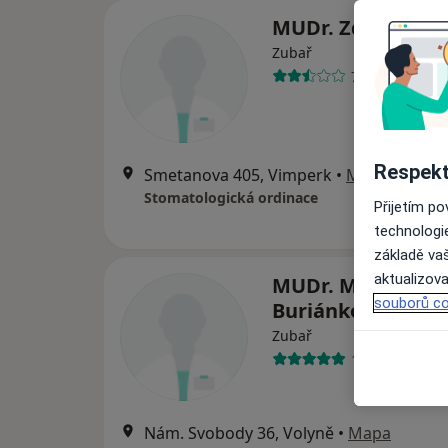
MUDr. Zdenka Ra
Zubař
7 názorů
Respekt
Smetanova 405, Vimperk
•
Mapa
Stomatologická ordinace
Přijetím p
technologi
základě vaš
aktualizova
MUDr. Marcela
souborů co
Buriánková
Zubař
17 názorů
Nám. Svobody 36, Volyně
•
Mapa