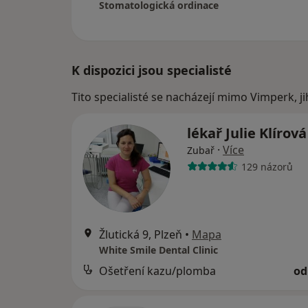
Stomatologická ordinace
K dispozici jsou specialisté
Tito specialisté se nacházejí mimo Vimperk, j
lékař Julie Klírov
·
Více
Zubař
129 názorů
Žlutická 9, Plzeň
•
Mapa
White Smile Dental Clinic
Ošetření kazu/plomba
od