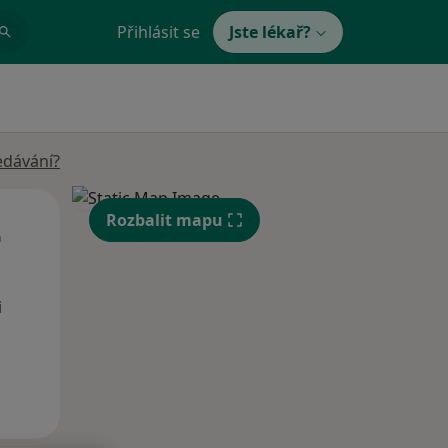
Přihlásit se
Jste lékař?
edávání?
Čt
Pá
So
Rozbalit mapu
n
13 Srpen
14 Srpen
15 Srpen
i