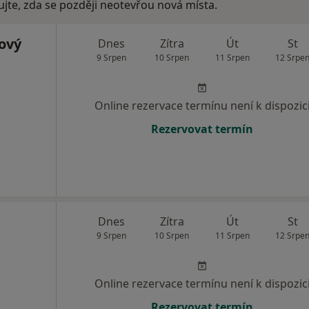
ujte, zda se později neotevřou nová místa.
rový
Dnes
Zítra
Út
St
9 Srpen
10 Srpen
11 Srpen
12 Srpe
Online rezervace termínu není k dispozic
Rezervovat termín
Dnes
Zítra
Út
St
9 Srpen
10 Srpen
11 Srpen
12 Srpe
Online rezervace termínu není k dispozic
Rezervovat termín