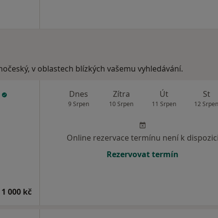
ihočeský, v oblastech blízkých vašemu vyhledávání.
á
Dnes
Zítra
Út
St
9 Srpen
10 Srpen
11 Srpen
12 Srpe
Online rezervace termínu není k dispozic
Rezervovat termín
 1 000 kč