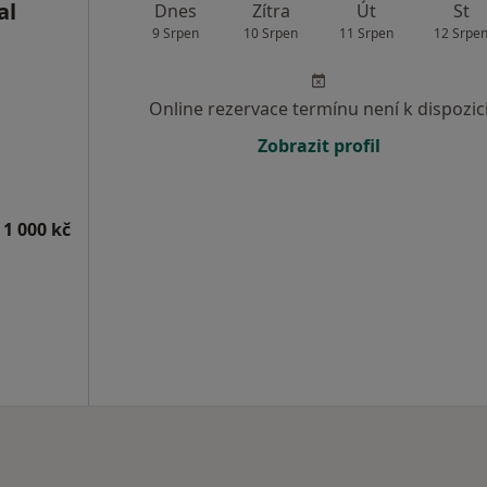
al
Dnes
Zítra
Út
St
9 Srpen
10 Srpen
11 Srpen
12 Srpe
Online rezervace termínu není k dispozic
Zobrazit profil
 1 000 kč