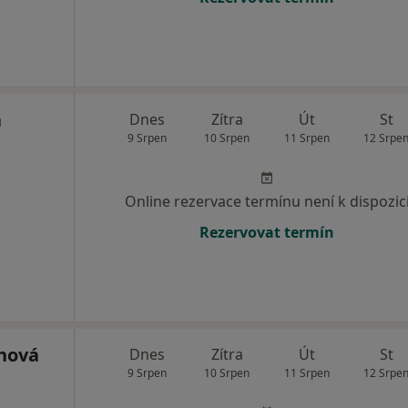
a
Dnes
Zítra
Út
St
9 Srpen
10 Srpen
11 Srpen
12 Srpe
Online rezervace termínu není k dispozic
Rezervovat termín
nová
Dnes
Zítra
Út
St
9 Srpen
10 Srpen
11 Srpen
12 Srpe