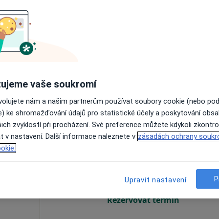
jáková
Dnes
Zítra
Út
St
9 Srpen
10 Srpen
11 Srpen
12 Srpe
Online rezervace termínu není k dispozic
Rezervovat termín
ujeme vaše soukromí
ovolujete nám a našim partnerům používat soubory cookie (nebo po
e) ke shromažďování údajů pro statistické účely a poskytování obs
ich zvyklostí při procházení. Své preference můžete kdykoli zkontro
t v nastavení. Další informace naleznete v
zásadách ochrany soukr
Dnes
Zítra
Út
St
okie.
9 Srpen
10 Srpen
11 Srpen
12 Srpe
P
Upravit nastavení
Online rezervace termínu není k dispozic
Rezervovat termín