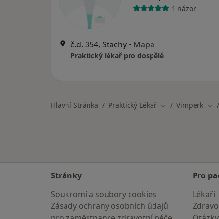
1 názor
č.d. 354, Stachy
•
Mapa
Praktický lékař pro dospělé
Hlavní Stránka
Praktický Lékař
Vimperk
Změna města
Změ
Stránky
Pro pa
Soukromí a soubory cookies
Lékaři
Zásady ochrany osobních údajů
Zdravot
pro zaměstnance zdravotní péče
Otázky