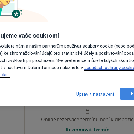
Dnes
Zítra
Ne
Po
7 Srpen
8 Srpen
9 Srpen
10 Srpe
ujeme vaše soukromí
Online rezervace termínu není k dispozic
ovolujete nám a našim partnerům používat soubory cookie (nebo po
Rezervovat termín
e) ke shromažďování údajů pro statistické účely a poskytování obs
ich zvyklostí při procházení. Své preference můžete kdykoli zkontro
t v nastavení. Další informace naleznete v
zásadách ochrany soukr
okie.
cha
Dnes
Zítra
Ne
Po
P
Upravit nastavení
7 Srpen
8 Srpen
9 Srpen
10 Srpe
Online rezervace termínu není k dispozic
Rezervovat termín