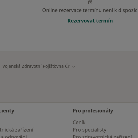
Online rezervace termínu není k dispozic
Rezervovat termín
Vojenská Zdravotní Pojišťovna Čr
na města
Změna města
cienty
Pro profesionály
Ceník
nická zařízení
Pro specialisty
 a odpovědi
Pro zdravotnická zařízení