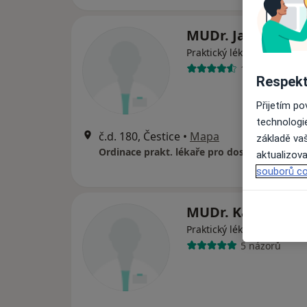
MUDr. Jan Nýdl
Praktický lékař, Internista
10 názorů
Respekt
Přijetím p
technologi
č.d. 180, Čestice
•
Mapa
základě vaš
Ordinace prakt. lékaře pro dospělé
aktualizova
souborů co
MUDr. Karel Řeři
Praktický lékař
5 názorů