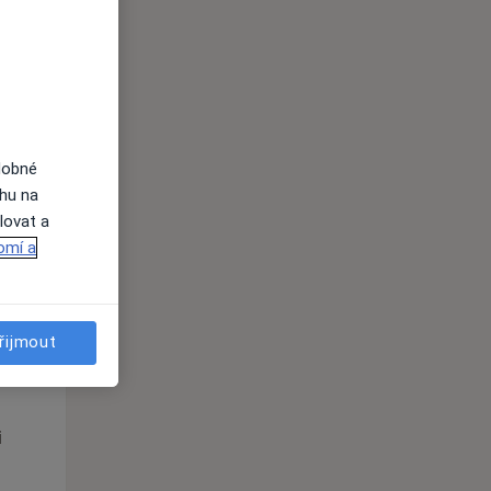
Út
St
Čt
n
11 Srpen
12 Srpen
13 Srpen
i
dobné
ahu na
lovat a
omí a
Út
St
Čt
řijmout
n
11 Srpen
12 Srpen
13 Srpen
i