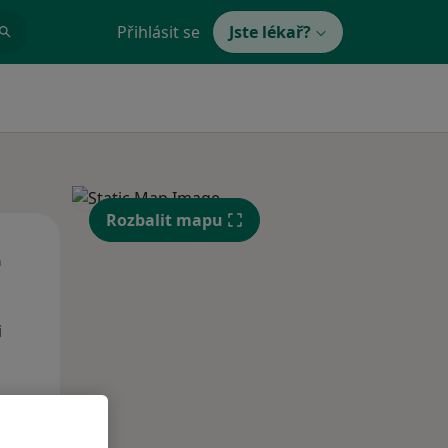
Přihlásit se
Jste lékař?
Rozbalit mapu
Út
St
Čt
n
11 Srpen
12 Srpen
13 Srpen
i