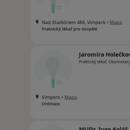
Nad Stadiónem 484, Vimperk
•
Mapa
Praktický lékař pro dospělé
Jaromíra Holečko
Praktický lékař, Otorinola
Vimperk
•
Mapa
Ordinace
MUDr. Ivan Kolář