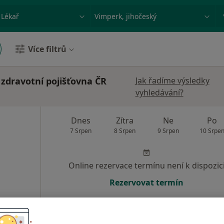
ace, nemoc nebo příjmení
Město nebo region
Více filtrů
 zdravotní pojišťovna ČR
Jak řadíme výsledky
vyhledávání?
Dnes
Zítra
Ne
Po
7 Srpen
8 Srpen
9 Srpen
10 Srpe
Online rezervace termínu není k dispozic
Rezervovat termín