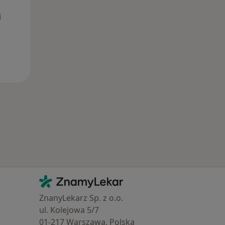
i
Kontakt
ZnamyLekar - Hlavní stránka
ZnanyLekarz Sp. z o.o.
ul. Kolejowa 5/7
01-217 Warszawa, Polska