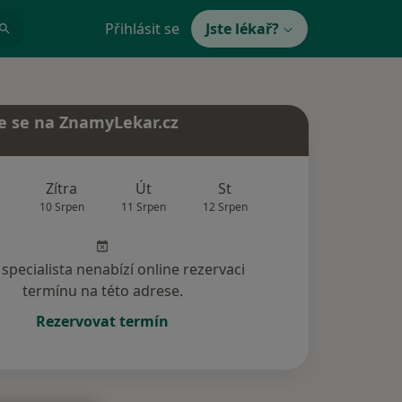
Přihlásit se
Jste lékař?
e se na ZnamyLekar.cz
Zítra
Út
St
Čt
Pá
10 Srpen
11 Srpen
12 Srpen
13 Srpen
14 Srp
specialista nenabízí online rezervaci
termínu na této adrese.
Rezervovat termín