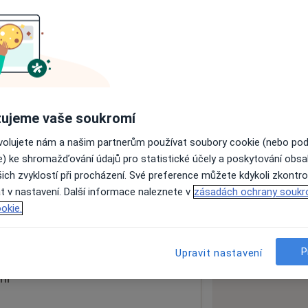
ách nejsou k dispozici
ádné informace o svých službách.
ujeme vaše soukromí
ovolujete nám a našim partnerům používat soubory cookie (nebo po
e) ke shromažďování údajů pro statistické účely a poskytování obs
ich zvyklostí při procházení. Své preference můžete kdykoli zkontro
t v nastavení. Další informace naleznete v
zásadách ochrany soukr
okie.
 mapu
 otevře v nové záložce
P
Upravit nastavení
ní