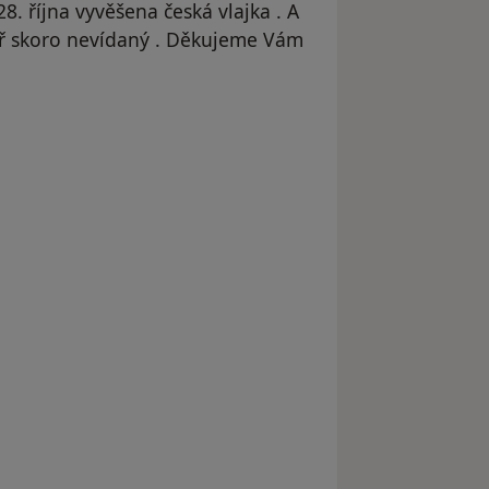
28. října vyvěšena česká vlajka . A
měř skoro nevídaný . Děkujeme Vám