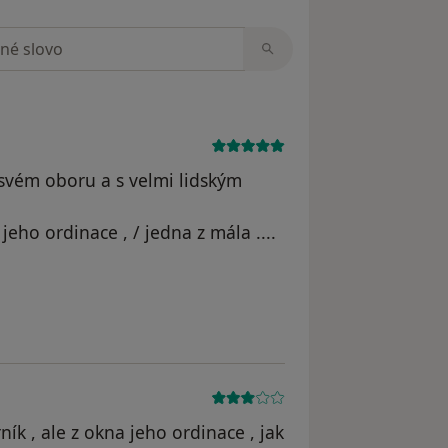
zorech
e svém oboru a s velmi lidským
z jeho ordinace , / jedna z mála ....
yl odstraněn
ík , ale z okna jeho ordinace , jak