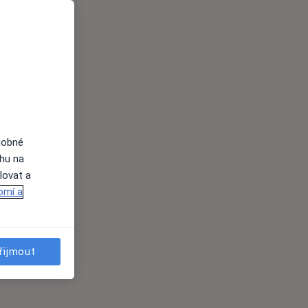
dobné
ahu na
lovat a
omí a
řijmout