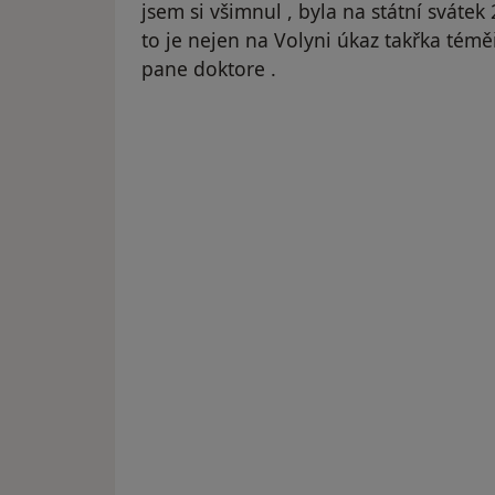
jsem si všimnul , byla na státní svátek 
to je nejen na Volyni úkaz takřka té
pane doktore .