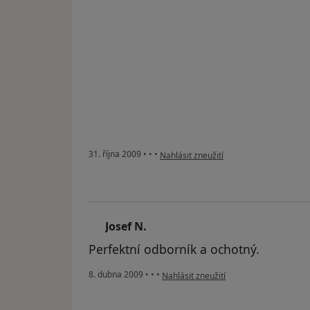
podle názoru uživatele Pacient
31. října 2009
•
•
•
Nahlásit zneužití
Josef N.
J
Perfektní odborník a ochotný.
podle názoru uživatele Josef N.
8. dubna 2009
•
•
•
Nahlásit zneužití