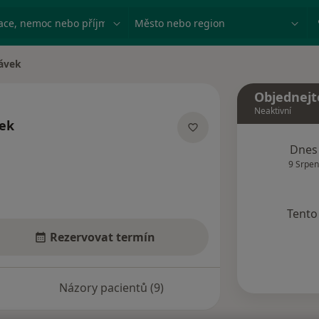
ace, nemoc nebo příjmení
Město nebo region
Pávek
Objednejt
Neaktivní
vek
ích
Dnes
9 Srpen
Tento 
Rezervovat termín
Názory pacientů (9)