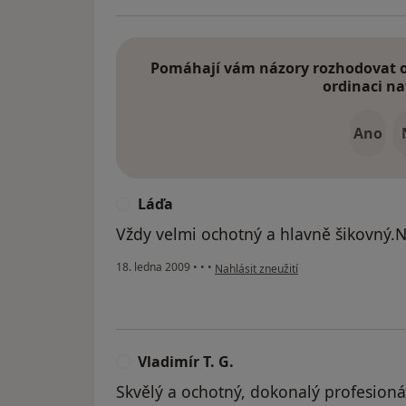
Pomáhají vám názory rozhodovat o 
ordinaci na
Ano
Láďa
L
Vždy velmi ochotný a hlavně šikovný.N
podle názoru uživatele Láďa
18. ledna 2009
•
•
•
Nahlásit zneužití
Vladimír T. G.
V
Skvělý a ochotný, dokonalý profesioná