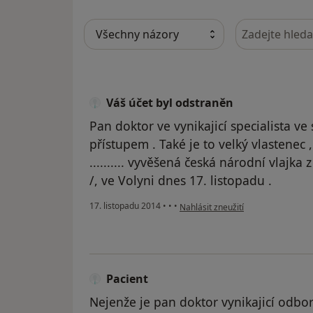
Hledejte v ná
Váš účet byl odstraněn
Pan doktor ve vynikajicí specialista v
přístupem . Také je to velký vlastenec ,
.......... vyvěšená česká národní vlajka 
/, ve Volyni dnes 17. listopadu .
podle názoru uživatele Váš účet b
17. listopadu 2014
•
•
•
Nahlásit zneužití
Pacient
Nejenže je pan doktor vynikajicí odborn