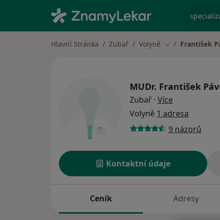
specializ
Hlavní Stránka
Zubař
Volyně
František 
Změna města
MUDr.
František Pá
o specializac
Zubař
·
Více
Volyně
1 adresa
9 názorů
Kontaktní údaje
Ceník
Adresy