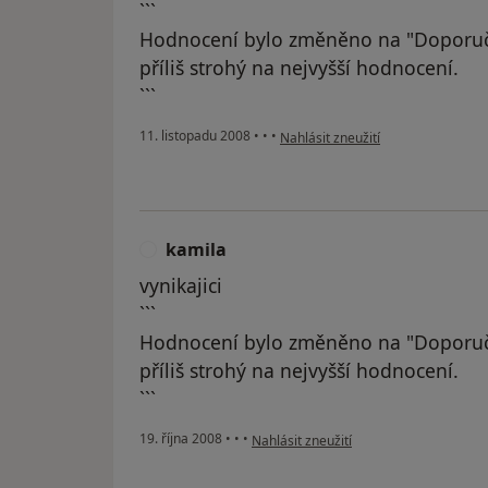
```
Hodnocení bylo změněno na "Doporuč
příliš strohý na nejvyšší hodnocení.
```
podle názoru uživatele Vladimír T. 
11. listopadu 2008
•
•
•
Nahlásit zneužití
kamila
K
vynikajici
```
Hodnocení bylo změněno na "Doporuč
příliš strohý na nejvyšší hodnocení.
```
podle názoru uživatele kamila
19. října 2008
•
•
•
Nahlásit zneužití