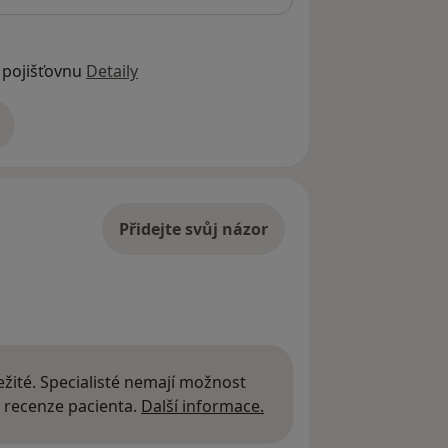
 pojišťovnu
Detaily
adrese
Přidejte svůj názor
žité. Specialisté nemají možnost
Další informace o názor
 recenze pacienta.
Další informace.