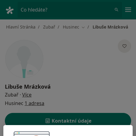
Hla
Co hledáte?
Hlavní Stránka
Zubař
Husinec
Libuše Mrázková
Změna města
Libuše Mrázková
o specializacích
Zubař
·
Více
Husinec
1 adresa
Kontaktní údaje