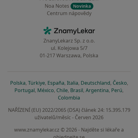
Noa Notes
Novinka
Centrum nápovědy
Kontakt
ZnamyLekar - Hlavní stránka
ZnanyLekarz Sp. z o.o.
ul. Kolejowa 5/7
01-217 Warszawa, Polska
se otevře v nové záložce
se otevře v nové záložce
se otevře v nové záložce
se otevře v nové záložce
se otevře v 
se o
Polska
,
Türkiye
,
España
,
Italia
,
Deutschland
,
Česko
,
se otevře v nové záložce
se otevře v nové záložce
se otevře v nové záložce
se otevře v nové záložc
se otevře v 
se ote
Portugal
,
México
,
Chile
,
Brasil
,
Argentina
,
Perú
,
se otevře v nové záložce
Colombia
NAŘÍZENÍ (EU) 2022/2065 (DSA) článek 24: 15.395.179
uživatelů/měsíc - Červen 2026
www.znamylekar.cz © 2026 - Najděte si lékaře a
objednejte se