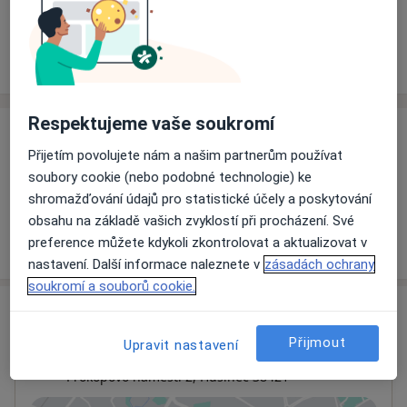
Rezervovat termín
Ceník
Adresy
Názory pacientů
Respektujeme vaše soukromí
Ceník
Přijetím povolujete nám a našim partnerům používat
Informace o službách a cenách nejsou k dispozici
soubory cookie (nebo podobné technologie) ke
Tento specialista ještě nepřidával žádné informace o
shromažďování údajů pro statistické účely a poskytování
svých službách.
obsahu na základě vašich zvyklostí při procházení. Své
preference můžete kdykoli zkontrolovat a aktualizovat v
nastavení. Další informace naleznete v
zásadách ochrany
soukromí a souborů cookie.
Adresa
Přijmout
Upravit nastavení
Zubní laboratoř
Prokopovo náměstí 2,
Husinec
38421