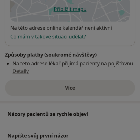
Přiblížit mapu
se otevře v nové záložce
Dostupnost
Na této adrese online kalendář není aktivní
Co mám v takové situaci udělat?
Způsoby platby (soukromé návštěvy)
Na teto adrese lékař přijímá pacienty na pojišťovnu
Detaily
Více
o adrese
Názory pacientů se rychle objeví
Napište svůj první názor