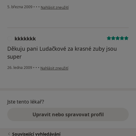
podle názoru uživatele Stastny pacient
5. března 2009
•
•
•
Nahlásit zneužití
kkkkkkk
K
Děkuju pani Ludačkové za krasné zuby jsou
super
podle názoru uživatele kkkkkkk
26. ledna 2009
•
•
•
Nahlásit zneužití
Jste tento lékař?
Upravit nebo spravovat profil
Související vyhledávání