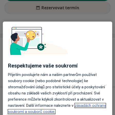
Rezervovat termín
Ceník
Adresy
Názory pacientů (2)
Ceník
Informace o službách a cenách nejsou k dispozici
Tento specialista ještě nepřidával žádné informace o
Respektujeme vaše soukromí
svých službách.
Přijetím povolujete nám a našim partnerům používat
soubory cookie (nebo podobné technologie) ke
shromažďování údajů pro statistické účely a poskytování
obsahu na základě vašich zvyklostí při procházení. Své
Adresa
preference můžete kdykoli zkontrolovat a aktualizovat v
nastavení. Další informace naleznete v
zásadách ochrany
Zubní laboratoř
soukromí a souborů cookie.
Budovatelská 1023,
Prachatice
38301