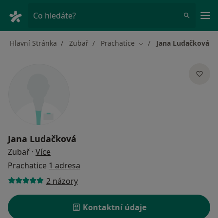
Hla
Co hledáte?
Hlavní Stránka
Zubař
Prachatice
Jana Ludačková
Změna města
Jana Ludačková
o specializacích
Zubař
·
Více
Prachatice
1 adresa
2 názory
Kontaktní údaje