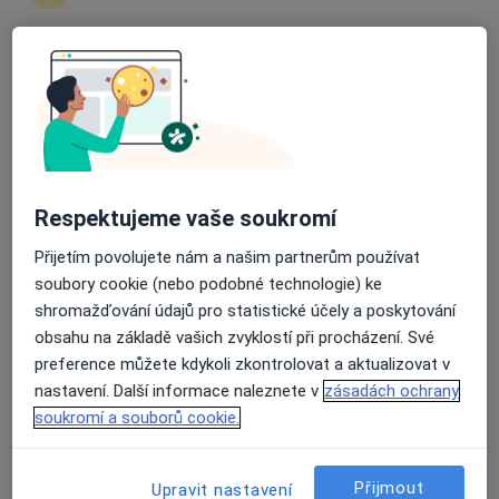
Průměrné hodnocení na Apple a Play Store 4.5
MUDr. Marta Blumentrittová
Respektujeme vaše soukromí
Zubař
Přijetím povolujete nám a našim partnerům používat
2 názory
soubory cookie (nebo podobné technologie) ke
Soumarská 598, Prachatice
•
Mapa
shromažďování údajů pro statistické účely a poskytování
Stomatologická ordinace
obsahu na základě vašich zvyklostí při procházení. Své
preference můžete kdykoli zkontrolovat a aktualizovat v
Tento specialista nenabízí online rezervaci termínu na této adrese.
nastavení. Další informace naleznete v
zásadách ochrany
soukromí a souborů cookie.
Rezervovat termín
Přijmout
Upravit nastavení