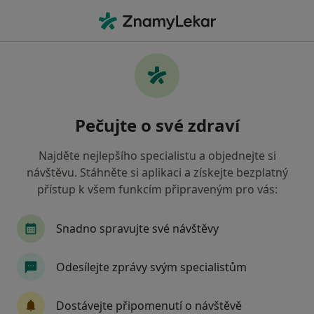
Hla
Zubař • Prachatice, jihočeský
Filtry
Mapa
Zubař Prachatice
Pečujte o své zdraví
Jak řadíme výsledky vyhledávání?
Najděte nejlepšího specialistu a objednejte si
návštěvu. Stáhněte si aplikaci a získejte bezplatný
Jakou pojišťovnu máte?
přístup k všem funkcím připraveným pro vás:
Zdravotní pojišťovna ministerstva vnitra ČR
Snadno spravujte své návštěvy
Oborová zdravotní pojišťovna
Odesílejte zprávy svým specialistům
Vojenská zdravotní pojišťovna ČR
Dostávejte připomenutí o návštěvě