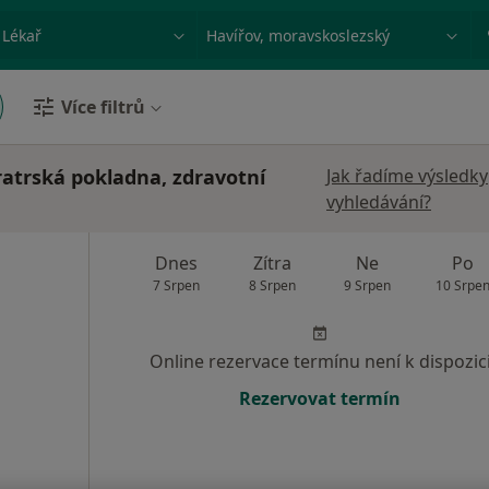
ace, nemoc nebo příjmení
Město nebo region
Více filtrů
bratrská pokladna, zdravotní
Jak řadíme výsledky
vyhledávání?
Dnes
Zítra
Ne
Po
7 Srpen
8 Srpen
9 Srpen
10 Srpe
Online rezervace termínu není k dispozic
Rezervovat termín