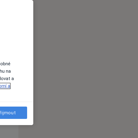
Út
St
Čt
n
11 Srpen
12 Srpen
13 Srpen
i
dobné
ahu na
lovat a
omí a
Út
St
Čt
n
11 Srpen
12 Srpen
13 Srpen
řijmout
i