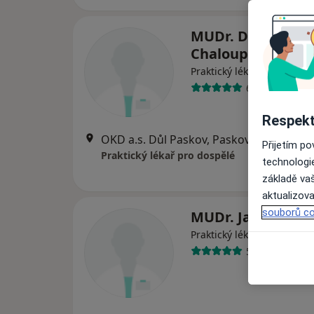
MUDr. Dalibor
Chaloupka
Praktický lékař
6 názorů
Respekt
OKD a.s. Důl Paskov, Paskov
•
Mapa
Přijetím p
Praktický lékař pro dospělé
technologi
základě vaš
aktualizova
souborů co
MUDr. Jan Birgus
Praktický lékař
5 názorů