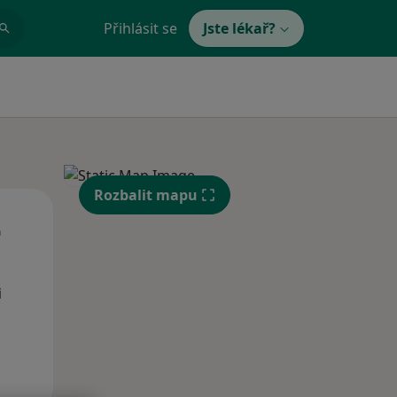
Přihlásit se
Jste lékař?
Rozbalit mapu
Út
St
Čt
n
11 Srpen
12 Srpen
13 Srpen
i