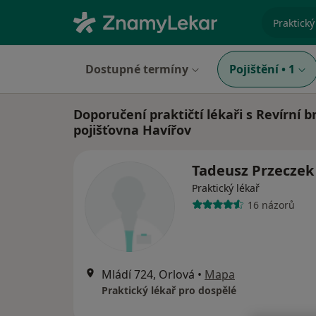
specializ
Dostupné termíny
Pojištění
•
1
Doporučení praktičtí lékaři s Revírní 
pojišťovna Havířov
Tadeusz Przeczek
Praktický lékař
16 názorů
Mládí 724, Orlová
•
Mapa
Praktický lékař pro dospělé