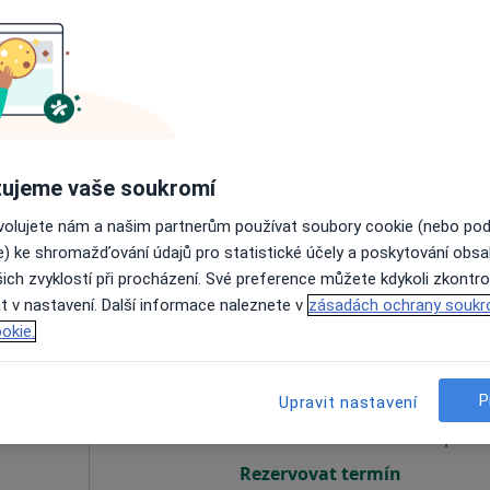
Dnes
Zítra
Ne
Po
7 Srpen
8 Srpen
9 Srpen
10 Srpe
Online rezervace termínu není k dispozic
ujeme vaše soukromí
Rezervovat termín
ovolujete nám a našim partnerům používat soubory cookie (nebo po
e) ke shromažďování údajů pro statistické účely a poskytování obs
ich zvyklostí při procházení. Své preference můžete kdykoli zkontro
t v nastavení. Další informace naleznete v
zásadách ochrany soukr
okie.
Dnes
Zítra
Ne
Po
7 Srpen
8 Srpen
9 Srpen
10 Srpe
P
Upravit nastavení
Online rezervace termínu není k dispozic
Rezervovat termín