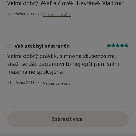
Velmi dobrý lékař a člověk. Havránek Vladimír
podle názoru uživatele Pacient
16. března 2011
•
•
•
Nahlásit zneužití
Váš účet byl odstraněn
Velmi dobrý praktik, s mnoha zkušenostmi,
snaží se dát pacientovi to nejlepší,jsem sním
maximálně spokojena
podle názoru uživatele Váš účet byl odstraněn
11. března 2011
•
•
•
Nahlásit zneužití
Zobrazit více
výše uvedené názory