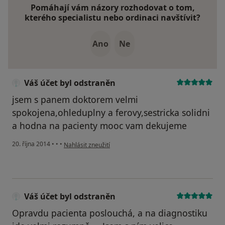
Pomáhají vám názory rozhodovat o tom,
kterého specialistu nebo ordinaci navštívit?
Ano
Ne
Váš účet byl odstraněn
jsem s panem doktorem velmi
spokojena,ohleduplny a ferovy,sestricka solidni
a hodna na pacienty mooc vam dekujeme
podle názoru uživatele Váš účet byl odstraněn
20. října 2014
•
•
•
Nahlásit zneužití
Váš účet byl odstraněn
Opravdu pacienta poslouchá, a na diagnostiku