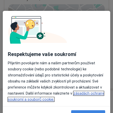
Přiblížit mapu
se otevře v nové záložce
Dostupnost
Na této adrese online kalendář není aktivní
Co mám v takové situaci udělat?
Způsoby platby (soukromé návštěvy)
Respektujeme vaše soukromí
Na teto adrese lékař přijímá pacienty na pojišťovnu
Přijetím povolujete nám a našim partnerům používat
Detaily
soubory cookie (nebo podobné technologie) ke
shromažďování údajů pro statistické účely a poskytování
Více
o adrese
obsahu na základě vašich zvyklostí při procházení. Své
preference můžete kdykoli zkontrolovat a aktualizovat v
nastavení. Další informace naleznete v
zásadách ochrany
Názory
soukromí a souborů cookie.
Přidejte svůj názor