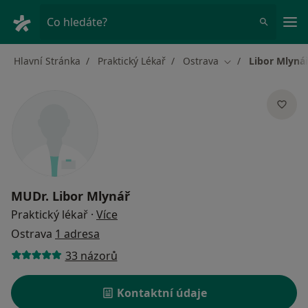
Hla
Co hledáte?
Hlavní Stránka
Praktický Lékař
Ostrava
Libor Mlyná
Změna města
MUDr.
Libor Mlynář
o specializacích
Praktický lékař
·
Více
Ostrava
1 adresa
33 názorů
Kontaktní údaje