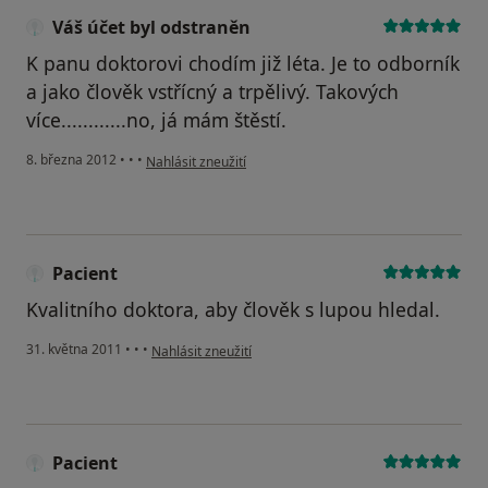
Váš účet byl odstraněn
K panu doktorovi chodím již léta. Je to odborník
a jako člověk vstřícný a trpělivý. Takových
více............no, já mám štěstí.
podle názoru uživatele Váš účet byl odstraněn
8. března 2012
•
•
•
Nahlásit zneužití
Pacient
Kvalitního doktora, aby člověk s lupou hledal.
podle názoru uživatele Pacient
31. května 2011
•
•
•
Nahlásit zneužití
Pacient