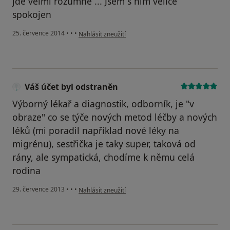
jde velmi rozumně ... Jsem s ním velice
spokojen
podle názoru uživatele Váš účet byl odstraněn
25. července 2014
•
•
•
Nahlásit zneužití
Váš účet byl odstraněn
Výborný lékař a diagnostik, odborník, je "v
obraze" co se týče nových metod léčby a nových
léků (mi poradil například nové léky na
migrénu), sestřička je taky super, taková od
rány, ale sympatická, chodíme k němu celá
rodina
podle názoru uživatele Váš účet byl odstraněn
29. července 2013
•
•
•
Nahlásit zneužití