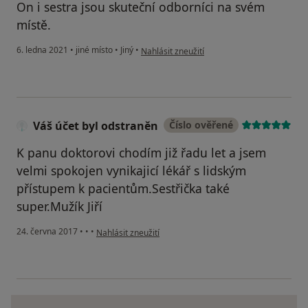
On i sestra jsou skuteční odborníci na svém
místě.
podle názoru uživatele Váš účet byl odstran
6. ledna 2021
•
jiné místo
•
Jiný
•
Nahlásit zneužití
Váš účet byl odstraněn
Číslo ověřené
K panu doktorovi chodím již řadu let a jsem
velmi spokojen vynikajicí lékář s lidským
přístupem k pacientům.Sestřička také
super.Mužík Jiří
podle názoru uživatele Váš účet byl odstraněn
24. června 2017
•
•
•
Nahlásit zneužití