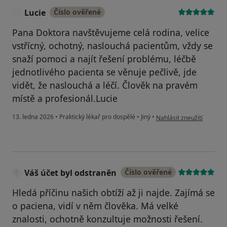
Lucie
Číslo ověřené
L
Pana Doktora navštěvujeme celá rodina, velice
vstřícný, ochotný, naslouchá pacientům, vždy se
snaží pomoci a najít řešení problému, léčbě
jednotlivého pacienta se věnuje pečlivě, jde
vidět, že naslouchá a léčí. Člověk na pravém
místě a profesionál.Lucie
podle názoru uživatele L
13. ledna 2026
•
Praktický lékař pro dospělé
•
Jiný
•
Nahlásit zneužití
Váš účet byl odstraněn
Číslo ověřené
Hledá příčinu našich obtíží až ji najde. Zajímá se
o paciena, vidí v něm člověka. Má velké
znalosti, ochotně konzultuje možnosti řešení.