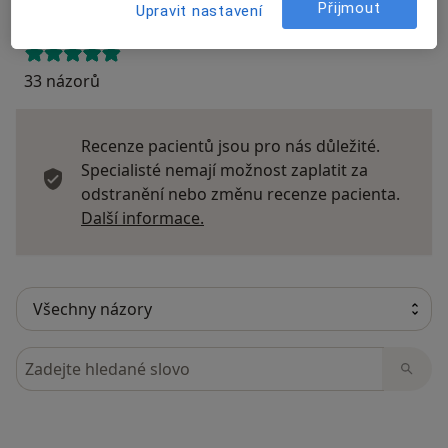
Přijmout
Upravit nastavení
33 názorů
Recenze pacientů jsou pro nás důležité.
Specialisté nemají možnost zaplatit za
odstranění nebo změnu recenze pacienta.
Další informace o názorech
Další informace.
Hledejte v názorech